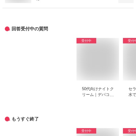
回答受付中の質問
受付中
受付
50代向けナイトク
セ
リーム｜デパコスか
水
らプチプラまででお
チ
すすめを教えてくだ
く
さい
もうすぐ終了
受付中
受付