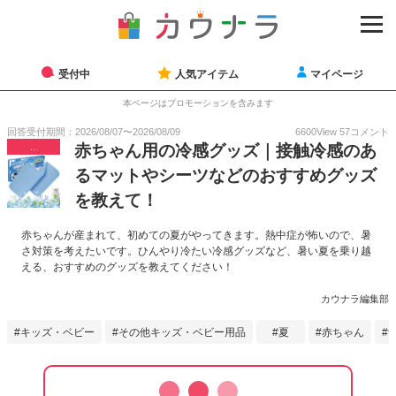
受付中
人気アイテム
マイページ
本ページはプロモーションを含みます
回答受付期間：
2026/08/07
〜
2026/08/09
6600
View
57
コメント
...
赤ちゃん用の冷感グッズ｜接触冷感のあ
るマットやシーツなどのおすすめグッズ
を教えて！
赤ちゃんが産まれて、初めての夏がやってきます。熱中症が怖いので、暑
さ対策を考えたいです。ひんやり冷たい冷感グッズなど、暑い夏を乗り越
える、おすすめのグッズを教えてください！
カウナラ編集部
キッズ・ベビー
その他キッズ・ベビー用品
夏
赤ちゃん
予