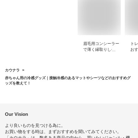
眉毛用コンシーラー
ト
で薄く縁取りしやす
おす
いプチプラなどのお
ッ
すすめを教えてくだ
や
さい
く
カウナラ
赤ちゃん用の冷感グッズ｜接触冷感のあるマットやシーツなどのおすすめグ
ッズを教えて！
Our Vision
より良いものを見つける為に。
お買い物をする時は、まずおすすめを聞いてみてください。
「カウナラ」は、数多ある商品の中から、買いたいジャンル・機