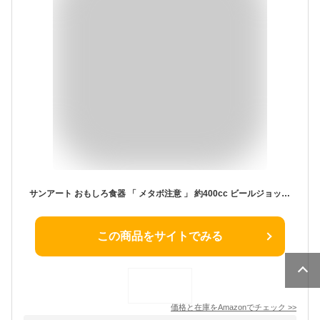
サンアート おもしろ食器 「 メタボ注意 」 約400cc ビールジョッキ おもしろ ジョッキグラス お酒好き プレゼント 男性 女性 お父さん 誕生日プレゼント 父の日プレゼント 面白い 退職祝い 忘年会 SAN1975
この商品をサイトでみる
価格と在庫を
Amazon
でチェック
>>