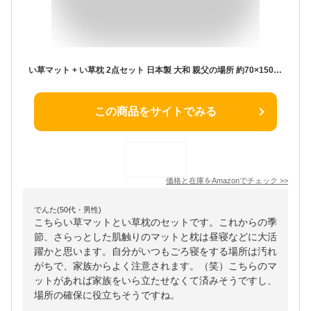
い草マット + い草枕 2点セット 日本製 大和 親父の場所 約70×150cm おとこの枕 約50×30cm ごろ寝マット お昼寝マット 国産 ギフト 父の日 母の日 敬老の日 誕生日 プレゼント ＃7511410
この商品をサイトでみる
価格と在庫を
Amazon
でチェック
>>
でんた(50代・男性)
こちらい草マットとい草枕のセットです。これからの季
節、さらっとした肌触りのマットと枕は昼寝などに大活
躍かと思います。自分がいつもごろ寝をする場所は汚れ
がちで、家族からよく注意されます。（笑）こちらのマ
ットがあれば家族をいら立たせなくて済みそうですし、
場所の確保に役立ちそうですね。