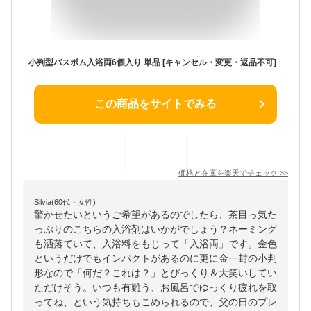
小判型バスボム入浴両6個入り 単品 [キャンセル・変更・返品不可]
この商品をサイトでみる
価格と在庫を
楽天
でチェック
>>
Silvia(60代・女性)
驚かせたいというご希望があるのでしたら、茶目っ気た
っぷりのこちらの入浴剤はいかがでしょう？ネーミング
も洒落ていて、入浴料をもじって「入浴両」です。金色
というだけでもインパクトがあるのに更に金一封の小判
形なので「何だ？これは？」とびっくり＆大笑いしてい
ただけそう。いつも有難う、お風呂でゆっくり疲れを取
ってね、という気持ちもこめられるので、父の日のプレ