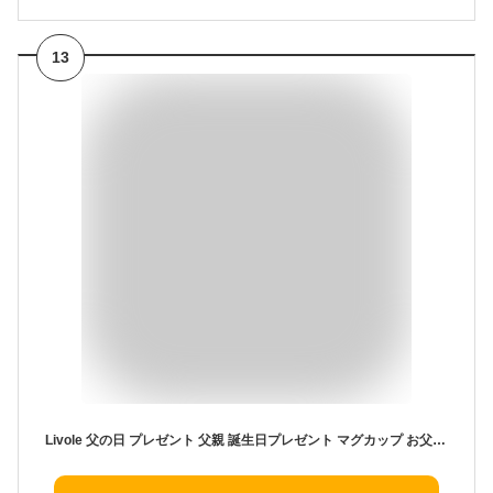
13
Livole 父の日 プレゼント 父親 誕生日プレゼント マグカップ お父さん 敬老の日 ギフト 蓋付き 陶器 おしゃれ 大容量 コーヒーカップ おもしろ コップ カップ コーヒー お茶 ジュース 食洗器応対 耐熱 耐冷 400ml 、黒