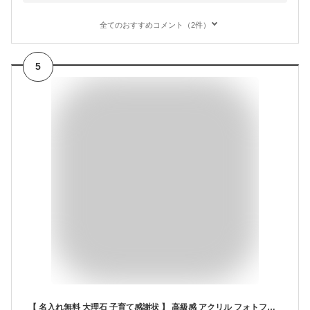
全てのおすすめコメント（2件）
5
【 名入れ無料 大理石 子育て感謝状 】 高級感 アクリル フォトフレーム 両親 贈り物 親 ギフト オーダー 写真立て 写真フレーム 感謝 おしゃれ モダン シンプル 卒業 還暦 人気 メモリアル 写真 名前 記念品 インテリア