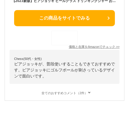
【2023新版】ビアジョッキ ビールグラス ドリンキングジャー おもしろ酒器 ゴルフボール埋め込みグラス 焼酎グラス ハイボールグラス 酒器 コップ 耐熱ガラス 定年退職 おくりもの プレゼント 敬老の日 祝い ギフト 60代 男性 上司 同僚 女性 先輩 父の日 家庭、キッチン、レストラン、バー用
この商品をサイトでみる
価格と在庫を
Amazon
でチェック
>>
Chess(50代・女性)
ビアジョッキが、普段使いすることもできておすすめで
す。ビアジョッキにゴルフボールが刺さっているデザイ
ンで面白いです。
全てのおすすめコメント（2件）