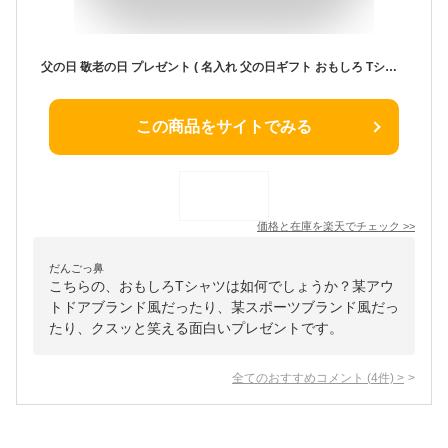
父の日 敬老の日 プレゼント ( 名入れ 父の日ギフト おもしろ Tシャツ ) 実用的 ビール 最高の父 ビール コーヒー 焼酎 お父さん 酒 ビール 父 男性 メンズ 野球 筆文字 アウトドア スポーツ ジム 映画 アニメ ゴルフ バイク 釣り うなぎ おつまみ ギフト 大きいサイズ
この商品をサイトでみる
価格と在庫を
楽天
でチェック
>>
だんごっ鼻
こちらの、おもしろTシャツは如何でしょうか？某アウ
トドアブランド風だったり、某スポーツブランド風だっ
たり、クスッと笑える面白いプレゼントです。
全てのおすすめコメント
(
4
件)
>