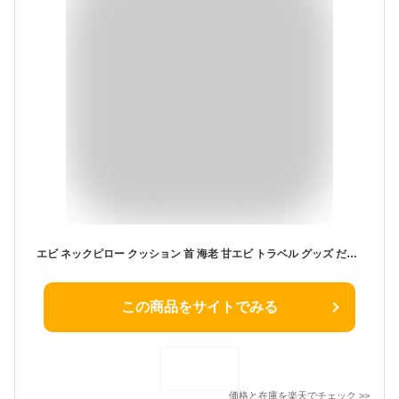
エビ ネックピロー クッション 首 海老 甘エビ トラベル グッズ だき枕 海 リアルクッション おもしろ雑貨 プレゼント 友人 食べ物 旅行 トラベルグッズ インテリア ユニーク 雑貨 食べ物 個性的 睡眠 快眠 リアル 3Dクッションお昼寝 送料無料
この商品をサイトでみる
価格と在庫を
楽天
でチェック
>>