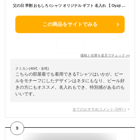
父の日 早割 おもしろ tシャツ オリジナル ギフト 名入れ 【 Oyaji Tシャツ 】父親 誕生日 プレゼント 60代 70代 ビール パロディー 綿100 半袖 メンズ 男性 お父さん 義父 定年退職 お祝い 男性 上司 定年退職 記念品 父の日ギフト 送料無料 翌々営業日出荷
この商品をサイトでみる
価格と在庫を
楽天
でチェック
>>
クミカン(40代・女性)
こちらの部屋着でも着用できるTシャツはいかが。ビー
ルをモチーフにしたデザインはネタにもなり、ビール好
きの方にもオススメ。名入れもでき、特別感があるのも
いいです。
全てのおすすめコメント
(
3
件)
>
9