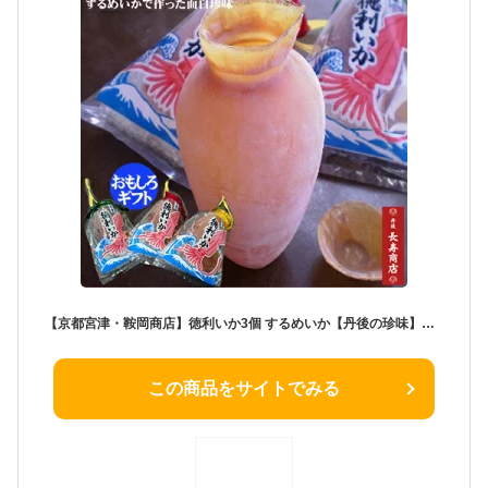
【京都宮津・鞍岡商店】徳利いか3個 するめいか【丹後の珍味】お酒がすすむ珍味【父の日 プレゼント】【するめイカ】【いか徳利】【徳利 おちょこ セット】【とっくり】【お酒 おもしろギフト】【スルメイカ】【バレンタイン】鞍岡義行・宮津遺産・丹後人必見・アイデア商品
この商品をサイトでみる