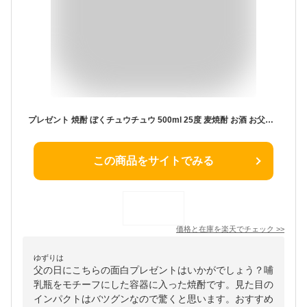
プレゼント 焼酎 ぼくチュウチュウ 500ml 25度 麦焼酎 お酒 お父さん 誕生日 御祝い お祝い 葬式 法事 仏事 おもしろ プレゼント 哺乳瓶 お酒 【RCP】 結婚式 両親 父 男性 母 女性 誕生日プレゼント お酒 ギフト 焼酎 ギフト 父の日 お酒 パーティー イベント
この商品をサイトでみる
価格と在庫を
楽天
でチェック
>>
ゆずりは
父の日にこちらの面白プレゼントはいかがでしょう？哺
乳瓶をモチーフにした容器に入った焼酎です。見た目の
インパクトはバツグンなので驚くと思います。おすすめ