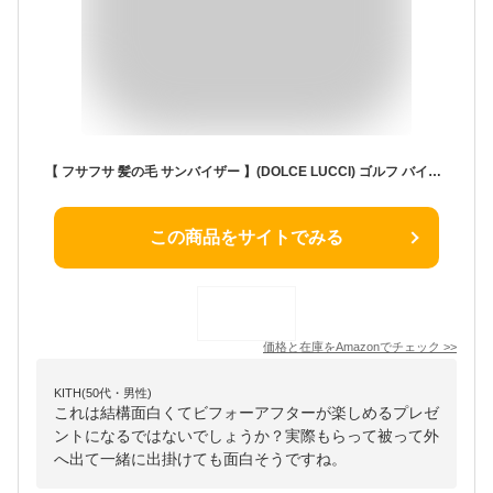
【 フサフサ 髪の毛 サンバイザー 】(DOLCE LUCCI) ゴルフ バイザー フレアー ウィッグ 付 ヘアー ハゲ かつら 釣り アウトドア プレゼント はげ隠し ジョークグッズ (ネイビー(ロゴ)×ブラウン)
この商品をサイトでみる
価格と在庫を
Amazon
でチェック
>>
KITH(50代・男性)
これは結構面白くてビフォーアフターが楽しめるプレゼ
ントになるではないでしょうか？実際もらって被って外
へ出て一緒に出掛けても面白そうですね。