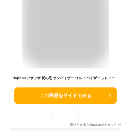
Tiajilehu フサフサ 髪の毛 サンバイザー ゴルフ バイザー フレアー ウィッグ 付 ヘアー ハゲ かつら 釣り アウトドア プレゼント フサフサ 髪の毛 フレア バイザー 帽子 キャップ フレアー ウィッグ 付き ヘアー ハゲ かつら サンバイザー 日除け 野球帽 ゴルフ 釣り キャンプ アウトドア 飲み会 宴会 景品 変装 仮装 ジョークグッズ 男女兼用
この商品をサイトでみる
価格と在庫を
Amazon
でチェック
>>