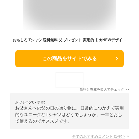
おもしろ Tシャツ 送料無料 父 プレゼント 実用的【 ★NEWデザイン★ Tシャツ パタゴリ 選べる8色 】 父の日 お父さん 面白い 雑貨 誕生日 グッズ 男性 女性 子供 半袖 のし 包装 メッセ ビール 父 便利グッズ 早割 ビール スイーツ 食べ物 うなぎ 花 焼酎 シャレもん
この商品をサイトでみる
価格と在庫を
楽天
でチェック
>>
おツナ(40代・男性)
お父さんへの父の日の贈り物に、日常的につかえて実用
的なユニークなTシャツはどうでしょうか。一年とおし
て使えるのでオススメです。
全てのおすすめコメント
(
1
件)
>