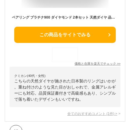
ペアリング プラチナ900 ダイヤモンド 2本セット 天然ダイヤ 品質保証書 金属アレルギー 日本製 おしゃれ ジュエリー プレゼント ギフト クリスマス 卒業式 入学式 卒園式 入園式 お祝い
この商品をサイトでみる
価格と在庫を
楽天
でチェック
>>
クミカン(40代・女性)
こちらの天然ダイヤが施された日本製のリングはいかが
。重ね付けのような見た目がおしゃれで、金属アレルギ
ーにも対応。品質保証書付きで高級感もあり、シンプル
で落ち着いたデザインもいいですね。
全てのおすすめコメント
(
1
件)
>