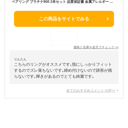
ペアリング プラチナ900 2本セット 品質保証書 金属アレルギー 日本製 おしゃれ ジュエリー プレゼント ギフト クリスマス 卒業式 入学式 卒園式 入園式 お祝い
この商品をサイトでみる
価格と在庫を
楽天
でチェック
>>
りんたん
こちらのリングがオススメです｡指にしっかりフィット
するのでズレ落ちないです｡締め付けないので跡形が残
らないです｡輝きがあるのでとても綺麗です｡
全てのおすすめコメント
(
1
件)
>