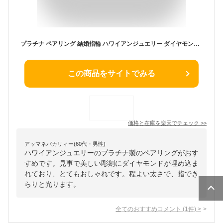
プラチナ ペアリング 結婚指輪 ハワイアンジュエリー ダイヤモンド ブラックダイヤモンド マリッジリング ダイヤ カップル 人気 シンプル 2本セット プレゼント 2個セット 結婚式 記念日 誕生日 ブライダル ウエディング 普段使い
この商品をサイトでみる
価格と在庫を
楽天
でチェック
>>
アッマネバカリィー(60代・男性)
ハワイアンジュエリーのプラチナ製のペアリングがおす
すめです。見事で美しい彫刻にダイヤモンドが埋め込ま
れており、とてもおしゃれです。程よい太さで、指でき
らりと光ります。
全てのおすすめコメント
(
1
件)
>