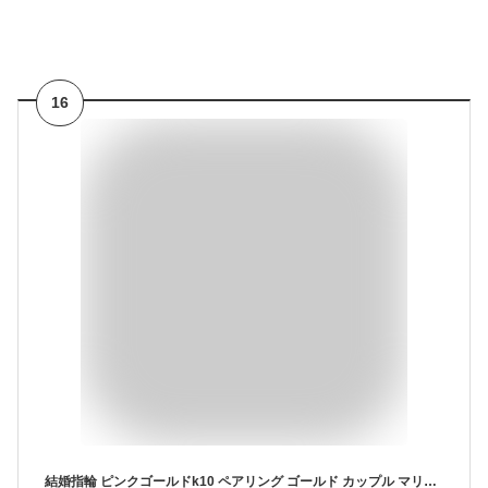
16
結婚指輪 ピンクゴールドk10 ペアリング ゴールド カップル マリッジリング ハワイアンジュエリー 2個セット V字 地金 k10 送料無料 人気 シンプル プレゼント 結婚式 記念日 誕生日 ブライダル ウエディング 普段使い