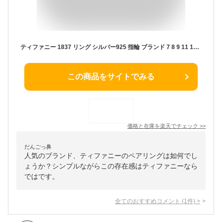
ティファニー 1837 リング シルバー925 指輪 ブランド 7 8 9 11 13 15 16 18号 ペアリング おすすめ 30代 夫婦 カップル お揃い Tiffany＆co レディース エンゲージ 女性 22993771 おしゃれ シンプル TRG 成人式 新社会人 プレゼント ギフト 2024 旅行 新生活 入学 卒業
この商品をサイトでみる
価格と在庫を
楽天
でチェック
>>
だんごっ鼻
人気のブランド、ティファニーのペアリングは如何でし
ょうか？シンプルながらこの存在感はティファニーなら
ではです。
全てのおすすめコメント
(
1
件)
>