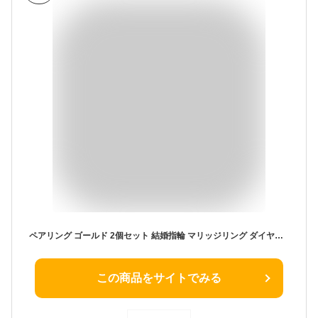
ペアリング ゴールド 2個セット 結婚指輪 マリッジリング ダイヤモンド ダイヤ ピンクゴールドk10 10金 プレゼント 女性 送料無料 の 人気 ウェディング 結婚式 記念日 誕生日 普段使い 2本セット シンプル
この商品をサイトでみる