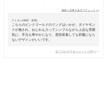
価格と在庫を
楽天
でチェック
>>
クミカン(40代・女性)
こちらのピンクゴールドのリングはいかが。ダイヤモン
ドが施され、ねじれも入ってシンプルながら上品な雰囲
気に。手元も華やかになり、普段装着しても邪魔になら
ないデザインがいいです。
全てのおすすめコメント
(
1
件)
>