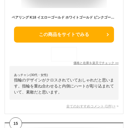
ペアリング K18 イエローゴールド ホワイトゴールド ピンクゴールド ダイヤモンド 2本セット 天然ダイヤ 品質保証書 金属アレルギー 日本製 おしゃれ ジュエリー プレゼント ギフト クリスマス 卒業式 入学式 卒園式 入園式 お祝い
この商品をサイトでみる
価格と在庫を
楽天
でチェック
>>
あっチャン(30代・女性)
指輪のデザインがクロスされていておしゃれだと思いま
す。指輪を重ね合わせると内側にハートが彫り込まれて
いて、素敵だと思います。
全てのおすすめコメント
(
1
件)
>
15