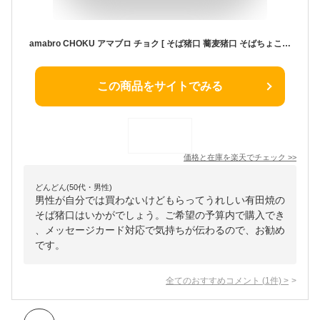
amabro CHOKU アマブロ チョク [ そば猪口 蕎麦猪口 そばちょこ 有田焼 湯のみ 湯呑 水玉 うさぎ 陶器 ギフト プレゼント 贈り物 ] 【楽ギフ_包装】【楽ギフ_メッセ】
この商品をサイトでみる
価格と在庫を
楽天
でチェック
>>
どんどん(50代・男性)
男性が自分では買わないけどもらってうれしい有田焼の
そば猪口はいかがでしょう。ご希望の予算内で購入でき
、メッセージカード対応で気持ちが伝わるので、お勧め
です。
全てのおすすめコメント
(
1
件)
>