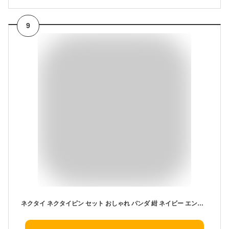
9
ネクタイ ネクタイピン セット おしゃれ パンダ 紺 ネイビー エンジ ウォッシャブル 撥水加工 ポスト投函送料無料 6カラー 動物 ギフト プレゼント 就職祝 誕生日 縁起物 御祝