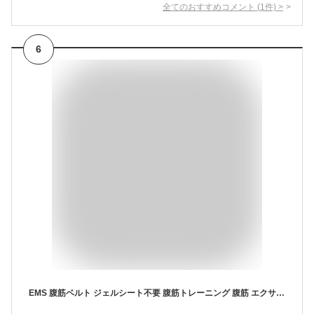
全てのおすすめコメント
(
1
件)
>
6
EMS 腹筋ベルト ジェルシート不要 腹筋トレーニング 腹筋 エクササイズ ems パッド 腹筋 マシン 腹筋トレ お腹 二の腕 太もも ダイエット器具 多部位対応 液晶表示 充電式 男女兼用 敬老の日 ギフト プレゼント 在宅勤務対策