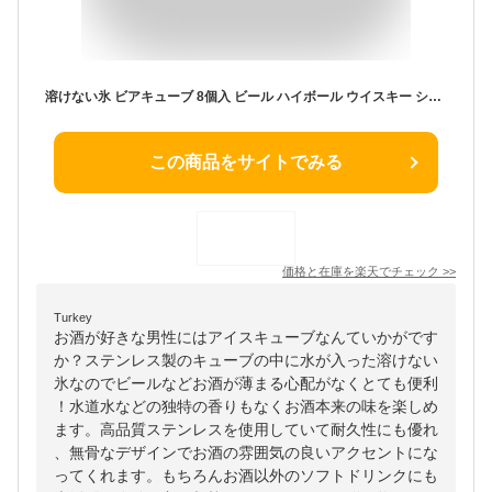
溶けない氷 ビアキューブ 8個入 ビール ハイボール ウイスキー シャンパン ワイン レモンサワー 酎ハイ 日本酒 焼酎 氷 薄まらない お酒 酒 アイスキューブ アイスボール ブロック ストーン キューブ BeerCube 保冷剤 安全 高品質 コースター トング 送料無料 Luxphoria
この商品をサイトでみる
価格と在庫を
楽天
でチェック
>>
Turkey
お酒が好きな男性にはアイスキューブなんていかがです
か？ステンレス製のキューブの中に水が入った溶けない
氷なのでビールなどお酒が薄まる心配がなくとても便利
！水道水などの独特の香りもなくお酒本来の味を楽しめ
ます。高品質ステンレスを使用していて耐久性にも優れ
、無骨なデザインでお酒の雰囲気の良いアクセントにな
ってくれます。もちろんお酒以外のソフトドリンクにも