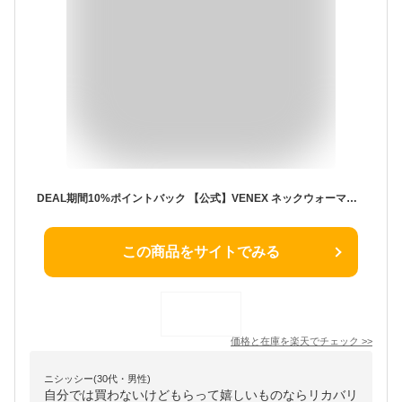
DEAL期間10%ポイントバック 【公式】VENEX ネックウォーマー レディース メンズ ユニセックス 男女兼用 2WAYコンフォート フリーサイズ プレゼント 回復 ネックカバー 機能性 快適 休養 快眠 健康 疲労 ベネクス ベネックス
この商品をサイトでみる
価格と在庫を
楽天
でチェック
>>
ニシッシー(30代・男性)
自分では買わないけどもらって嬉しいものならリカバリ