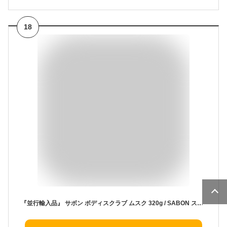
18
『並行輸入品』 サボン ボディスクラブ ムスク 320g / SABON スクラブ バスタイム バスソルト お風呂 ボディケア スキンケア『送料無料（一部地域除く）』