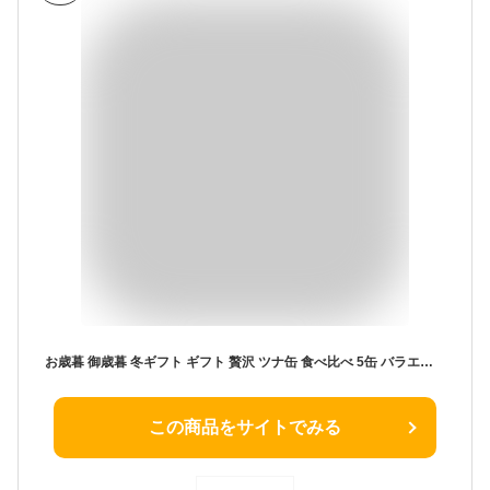
お歳暮 御歳暮 冬ギフト ギフト 贅沢 ツナ缶 食べ比べ 5缶 バラエティーセット | 内祝 出産祝い お返し 法人 接待 挨拶 缶詰 誕生日 クリスマス プレゼント おしゃれ 高級 唐辛子 国産 お取り寄せ グルメ おつまみ 酒の肴 手土産 送料無料
この商品をサイトでみる