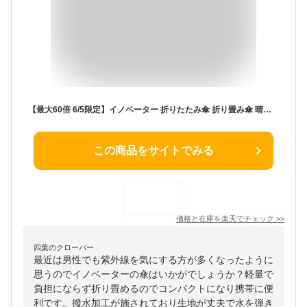
【最大60倍 6/5限定】イノベーター 折りたたみ傘 折り畳み傘 晴雨兼用 自動開閉 雨傘 日傘 軽量 丈夫 撥水 遮光 遮熱 UVカット 55cm 大きい 大きめ 持ち手 おしゃれ ブランド ワンタッチ コンパクト メンズ レディース INNOVATOR in-55wjp
この商品をサイトでみる
価格と在庫を
楽天
でチェック
>>
四葉のクローバー
最近は男性でも紫外線を気にする方が多くなったように
思うのでイノベーターの傘はいかがでしょうか？軽量で
負担にならず折り畳めるのでコンパクトになり携帯に便
利です。撥水加工が施されており生地が丈夫で水を弾き