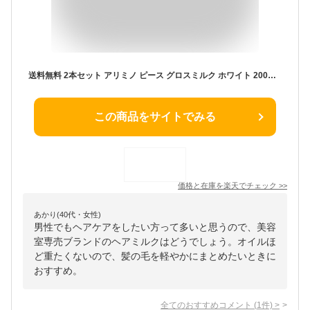
送料無料 2本セット アリミノ ピース グロスミルク ホワイト 200mL 洗い流さないトリートメント スタイリング剤 アウトバス ヘアケア ダメージケア メンズ レディース プロデザインシリーズ 美容室専売品 サロン専売品 ARIMINO ベースミルク ボリュームキープ
この商品をサイトでみる
価格と在庫を
楽天
でチェック
>>
あかり(40代・女性)
男性でもヘアケアをしたい方って多いと思うので、美容
室専売ブランドのヘアミルクはどうでしょう。オイルほ
ど重たくないので、髪の毛を軽やかにまとめたいときに
おすすめ。
全てのおすすめコメント
(
1
件)
>