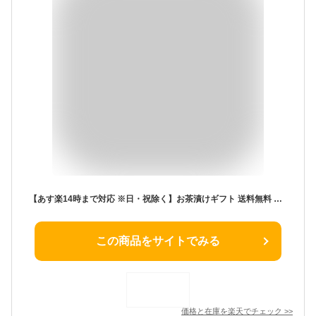
【あす楽14時まで対応 ※日・祝除く】お茶漬けギフト 送料無料 グルメ お茶漬け 高級 内祝い お返し 健美の里 匠菴謹製 極だし Premium 海鮮 生茶漬け ギフトセット / 香典返し 品物 粗供養 出産内祝い 出産 写真入り メッセージカード 誕生日プレゼント 母の日
この商品をサイトでみる
価格と在庫を
楽天
でチェック
>>