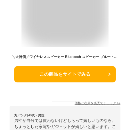
＼大特価／ワイヤレススピーカー Bluetooth スピーカー ブルートゥーススピーカー 高音質 重低音 55時間連続再生 小型 スピーカー スマホ タブレット PC マイク ハンズフリー 通話 日本語取扱説明書 父の日 プレゼント 送料無料
この商品をサイトでみる
価格と在庫を
楽天
でチェック
>>
丸パンダ(40代・男性)
男性が自分では買わないけどもらって嬉しいものなら、
ちょっとした家電やガジェットが嬉しいと思います。こ