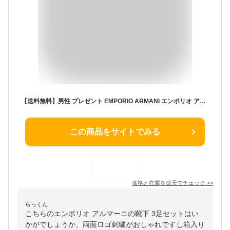
【送料無料】男性 プレゼント EMPORIO ARMANI エンポリオ アルマーニ ブランド靴下 3足セット 箱入りギフトセット 日本製 ビジネス リブ 綿混 両面ロゴ刺繍 オールシーズン用 クルー丈 メンズ 男性 ソックス 靴下 プレゼント ギフト 贈答 中元 02492039（EA-3p）giftset
この商品をサイトでみる
価格と在庫を
楽天
でチェック
>>
らっくん
こちらのエンポリオ アルマーニの靴下 3足セットはい
かがでしょうか。両面ロゴ刺繍がおしゃれですし箱入り