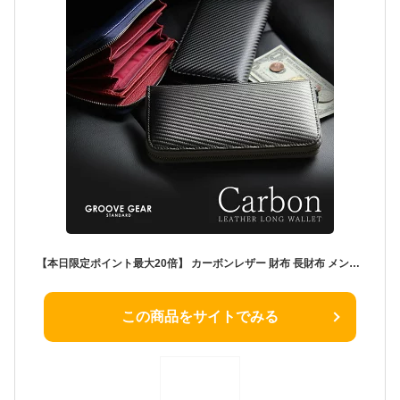
【本日限定ポイント最大20倍】 カーボンレザー 財布 長財布 メンズ ラウンドファスナー PUレザー ロングウォレット 入学祝い カジュアル ビジネス 紳士 中学生 高校生 大学生 10代 20代 30代
この商品をサイトでみる