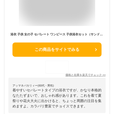
浴衣 子供 女の子 セパレート ワンピース 子供浴衣セット（サンドレス＋上着＋帯） 「バブルドット・あじさい 全4柄」 100cm/110cm/120cm/130cm/140cm/150cm 6サイズ KIMONOMACHIオリジナル キッズ ジュニア 【メール便不可】ss2206kkd10
この商品をサイトでみる
価格と在庫を
楽天
でチェック
>>
アッマネバカリィー(60代・男性)
着やすいセパレートタイプの浴衣ですが、かなり本格的
なたたずまいで、おしゃれ感があります。これを着て夏
祭りや花火大火に出かけると、ちょっと周囲の注目を集
めますよ。カラバリ豊富でチョイスできます。