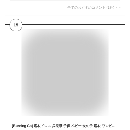
全てのおすすめコメント
(
1
件)
>
15
[Burning Go] 浴衣ドレス 兵児帯 子供 ベビー 女の子 浴衣 ワンピース セパレート 長袖 花柄 和装 着物 夏祭 花火大会 お宮参り ジュニア