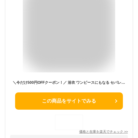
＼今だけ500円OFFクーポン！／ 浴衣 ワンピースにもなる セパレート 浴衣 2WAY キッズ 子供 女の子 浴衣セット ワンピース 110 120 130 140 綿100％ 3点セット 兵児帯 ジュニア かわいい 市松 手毬 桜 紫陽花 花柄 向日葵 ひまわり 花火 縞 24907
この商品をサイトでみる
価格と在庫を
楽天
でチェック
>>