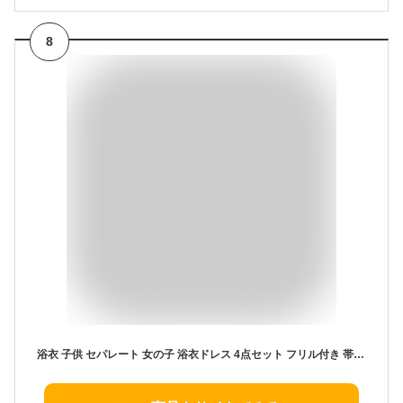
8
浴衣 子供 セパレート 女の子 浴衣ドレス 4点セット フリル付き 帯2本 綿100％ キッズ 甚平 幼児 保育園 幼稚園 ゆかた 市松 手毬 八重桜 紫陽花 アジサイ 縞 夏 夏祭り 愛々 Ai-Ai 24906 圧縮