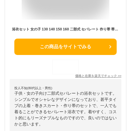
浴衣セット 女の子 130 140 150 160 二部式 セパレート 作り帯 帯付き ゆかた2点セット かわいい ジュニア 子供浴衣 2部式 一人で着られるセパレート浴衣
この商品をサイトでみる
価格と在庫を
楽天
でチェック
>>
投人不知(80代以上・男性)
子供・女の子向け二部式セパレートの浴衣セットです。
シンプルでオシャレなデザインになっており、甚平タイ
プの上着・巻きスカート・作り帯のセットで、一人でも
着ることができるセパレート浴衣です。着やすく、コス
ト的にもリーズナブルなものですので、良いのではない
かと思います。