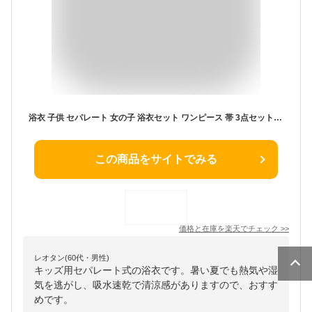
浴衣 子供 セパレート 女の子 浴衣セット ワンピース 帯 3点セット SOUBIENオリジナル 吸水速乾 CoolPass モダン 白系 グレー ベージュ ピンク 紫 青灰色 花柄 110 120 130 140 送料無料 あす楽対応商品
この商品をサイトでみる
価格と在庫を
楽天
でチェック
>>
レオタン(60代・男性)
キッズ用セパレート式の浴衣です。暑い夏でも熱気や湿
気を逃がし、吸水速乾で清涼感がありますので、おすす
めです。