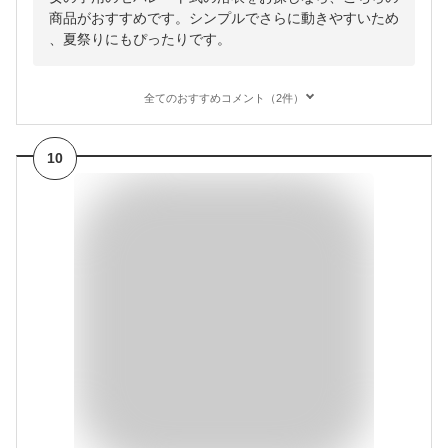
商品がおすすめです。シンプルでさらに動きやすいため
、夏祭りにもぴったりです。
全てのおすすめコメント（2件）
10