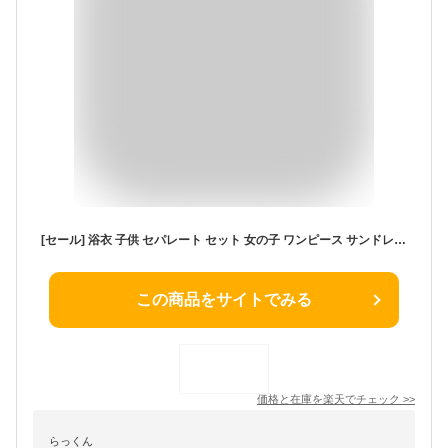
[セール] 浴衣 子供 セパレート セット 女の子 ワンピース サンドレス キッズ ベビー服 2Way 3点セット キャミワンピ 兵児帯 綿100％ 総柄 和柄 花柄 レトロ 夏服 リンクコーデ 90 100 110 120 130 140 150cm
この商品をサイトでみる
価格と在庫を
楽天
でチェック
>>
らっくん