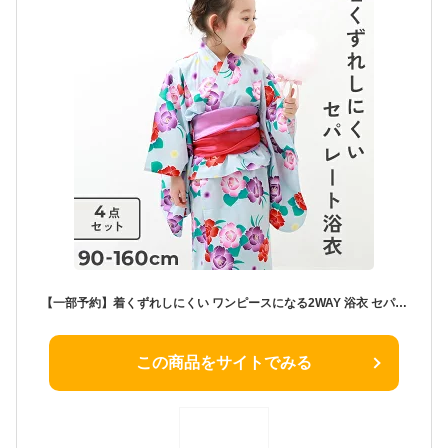
【一部予約】着くずれしにくい ワンピースになる2WAY 浴衣 セパレート 帯2本 4点セット 子供服 キッズ ベビー 女の子 浴衣 甚平 和服 夏祭り 花火大会
この商品をサイトでみる