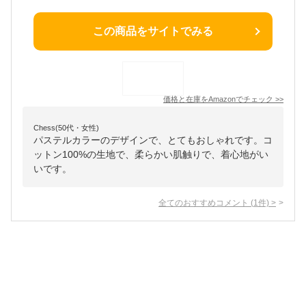
この商品をサイトでみる
価格と在庫を
Amazon
でチェック
>>
Chess(50代・女性)
パステルカラーのデザインで、とてもおしゃれです。コ
ットン100%の生地で、柔らかい肌触りで、着心地がい
いです。
全てのおすすめコメント
(
1
件)
>