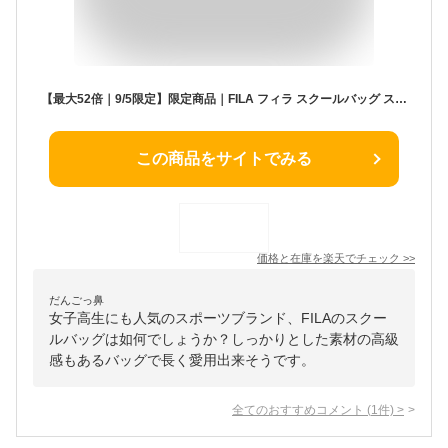
【最大52倍｜9/5限定】限定商品｜FILA フィラ スクールバッグ スクバ 合皮 女子 女子高生 高校生 中学生 通学 学生鞄 黒 紺色 ブラック ネイビー サブバッグ カバン A4 7831 sc24 cpn10
この商品をサイトでみる
価格と在庫を
楽天
でチェック
>>
だんごっ鼻
女子高生にも人気のスポーツブランド、FILAのスクー
ルバッグは如何でしょうか？しっかりとした素材の高級
感もあるバッグで長く愛用出来そうです。
全てのおすすめコメント
(
1
件)
>