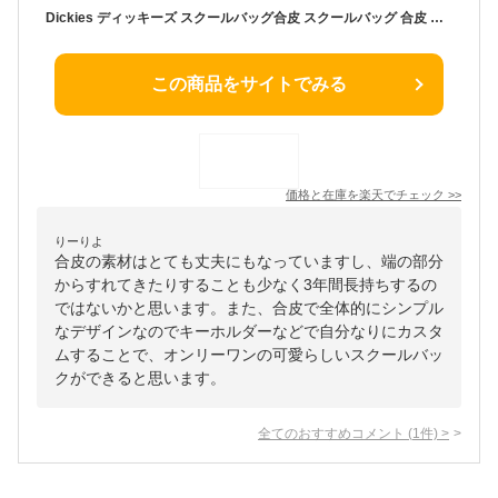
Dickies ディッキーズ スクールバッグ合皮 スクールバッグ 合皮 ブラウン ブラック 合皮スクールバッグ 通学鞄 通学バッグ バッグ 高校生 中学生 学生 制服バッグ 人気カジュアルブランド
この商品をサイトでみる
価格と在庫を
楽天
でチェック
>>
りーりよ
合皮の素材はとても丈夫にもなっていますし、端の部分
からすれてきたりすることも少なく3年間長持ちするの
ではないかと思います。また、合皮で全体的にシンプル
なデザインなのでキーホルダーなどで自分なりにカスタ
ムすることで、オンリーワンの可愛らしいスクールバッ
クができると思います。
全てのおすすめコメント
(
1
件)
>