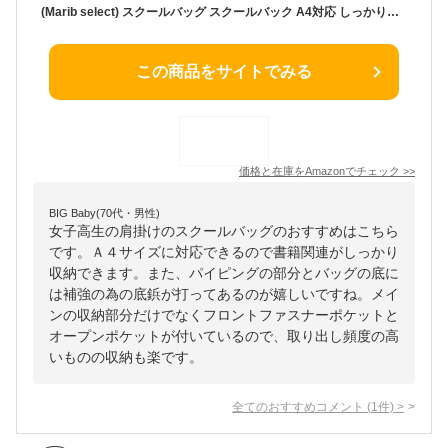
(Marib select) スクールバッグ スクールバック A4対応 しっかりマチ スクバ 通学 入学 中学生 高校生 学生鞄 男女兼用 ボストン型 スクバ レッスンバッグ 学生カバン #c274 (ネイビー)
この商品をサイトでみる
価格と在庫を
Amazon
でチェック
>>
BIG Baby(70代・男性)
女子高生の肩掛けのスクールバッグのおすすめはこちら
です。Ａ４サイズに対応できるので書籍関連がしっかり
収納できます。また、パイピングの部分とバッグの底に
は補強の為の底鋲が打ってあるのが嬉しいですね。メイ
ンの収納部分だけでなくフロントファスナーポケットと
オープンポケットが付いているので、取り出し頻度の高
いものの収納も楽です。
全てのおすすめコメント
(
1
件)
>