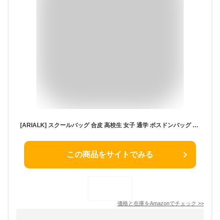
[ARIALK] スクールバッグ 合皮 高校生 女子 通学 ボスドンバッグ スクバ 学生 JK 制服 スクールバック カバン 鞄 PU 大容量 男女兼用 学生鞄 大容量 修学旅行 内側キーリング付き (コーヒー)
この商品をサイトでみる
価格と在庫を
Amazon
でチェック
>>