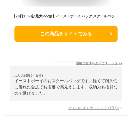
【28日1:59迄!最大P22倍】イーストボーイ バッグ スクールバッグ EAST BOY EBA21 スクール 女子高生 通学 通学かばん 学生鞄 スクールボストン ボストンバッグ A4 おしゃれ 可愛い 合皮 シンプル レディース 正規品 ギフト プレゼント
この商品をサイトでみる
価格と在庫を
楽天
でチェック
>>
ぷりん(50代・女性)
イーストボーイのおスクールバッグです。軽くて耐久性
に優れた合皮でお洒落で高見えします。収納力も抜群な
ので選びました。
全てのおすすめコメント
(
1
件)
>