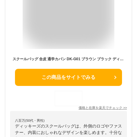
スクールバッグ 合皮 通学カバン DK-G01 ブラウン ブラック ディッキーズ（Dickies）(スクールバック/合皮/スクバ/バッグ/スクール/男子/メンズ/女子/レディース/ブランド/人気/通学/カバン/リュック/中学生/高校生/学生/入学/定番/黒/茶)(店頭受取対応商品)
この商品をサイトでみる
価格と在庫を
楽天
でチェック
>>
八百万(50代・男性)
ディッキーズのスクールバッグは、外側のロゴやファス
ナー、内装におしゃれなデザインを楽しめます。十分な