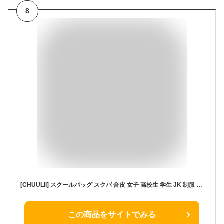
8
[CHUULII] スクールバッグ スクバ 合皮 女子 高校生 学生 JK 制服 通学 通塾 ボスドンバッグ 大容量 肩紐長い イヤホン穴なし 茶色 黒 (ブラック)
この商品をサイトでみる