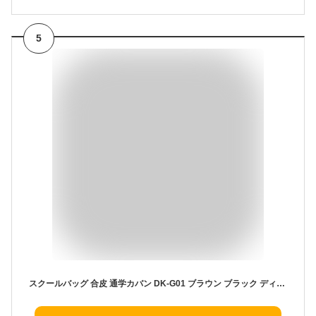
5
スクールバッグ 合皮 通学カバン DK-G01 ブラウン ブラック ディッキーズ（Dickies）(スクールバック/合皮/スクバ/バッグ/スクール/男子/メンズ/女子/レディース/ブランド/人気/通学/カバン/中学生/高校生/学生/入学/定番/黒/茶/最強配送)(店頭受取対応商品)