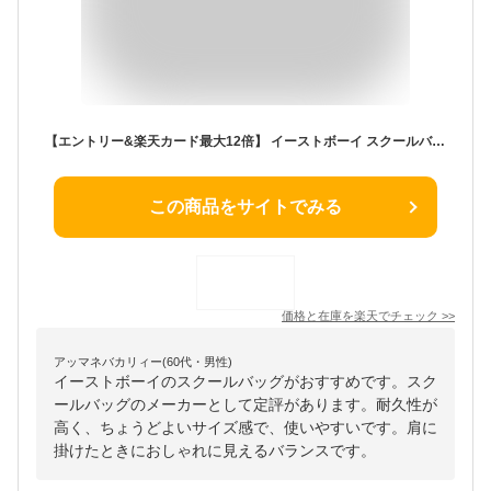
【エントリー&楽天カード最大12倍】 イーストボーイ スクールバッグ EASTBOY スクール バッグ 合皮バッグ 学生 通学 サブバッグ ボストンバッグ A4 合皮 通学カバン 自立 女子 中学生 女子高生 高校生 レディース 4209305
この商品をサイトでみる
価格と在庫を
楽天
でチェック
>>
アッマネバカリィー(60代・男性)
イーストボーイのスクールバッグがおすすめです。スク
ールバッグのメーカーとして定評があります。耐久性が
高く、ちょうどよいサイズ感で、使いやすいです。肩に
掛けたときにおしゃれに見えるバランスです。