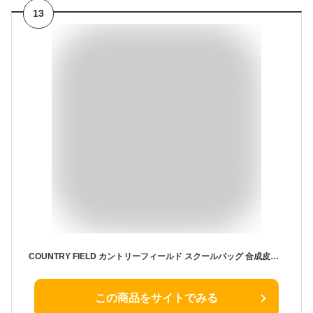
13
COUNTRY FIELD カントリーフィールド スクールバッグ 合成皮革 スクバ 通学カバン 鞄 高校生 学生 中学生 日本製 通学 学校 通塾 バッグ 学生鞄 入学祝 メンズ レディース 学生カバン スクール
この商品をサイトでみる