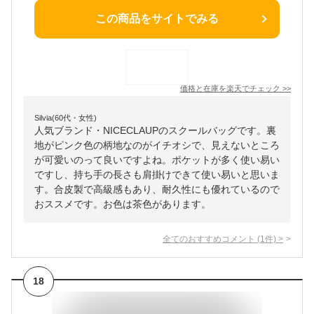
この商品をサイトでみる
価格と在庫を
楽天
でチェック
>>
Silvia(60代・女性)
人気ブランド・NICECLAUPのスクールバッグです。裏
地がピンク色の柄地なのがイチオシで、見えないところ
が可愛いのって良いですよね。ポケットが多く使い易い
ですし、持ち手の長さも肩掛けできて使い易いと思いま
す。合皮製で高級感もあり、耐久性にも優れているので
おススメです。お色は茶色があります。
全てのおすすめコメント
(
1
件)
>
18