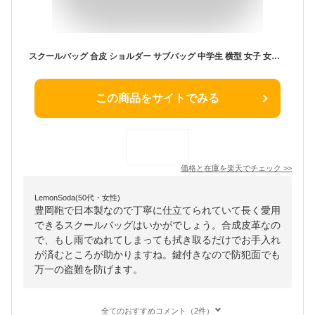
スクールバッグ 合皮 ショルダー サブバッグ 中学生 横型 女子 女子高生 (6945) ショルダーバッグ Country Field カントリーフィールド スクールショルダー 入学 通学 カジュアル おしゃれ ガーリー スクバ 中学 大きい 日本製 国産 学生鞄 ブラック チョコ ブラウン 新生活
この商品をサイトでみる
価格と在庫を
楽天
でチェック
>>
LemonSoda(50代・女性)
豊岡鞄で日本製なので丁寧に仕立てられていて長く愛用
できるスクールバッグはいかがでしょう。合成皮革なの
で、もし雨でぬれてしまっても拭き取るだけでお手入れ
が済むところが助かりますね。鍵付きなので防犯面でも
万一の盗難を防げます。
全てのおすすめコメント（2件）