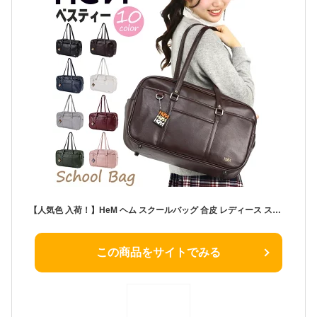
【人気色 入荷！】HeM ヘム スクールバッグ 合皮 レディース スクバ ボストン ボストンバッグ バッグ カバン スクールボストン 中学生 高校生 学生 合成皮革 合皮バッグ 大人っぽい おしゃれ 手提げ 手提げかばん ブラック 黒 A4 ベスティー 39-72000
この商品をサイトでみる