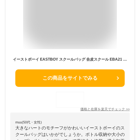
イーストボーイ EASTBOY スクールバッグ 合皮スクール EBA21 通学 通学かばん 学生カバン 中学生 高校生 入学 ブランド 女子 ガールズ おしゃれ 可愛い 女神 撥水 軽量 ブラック ブラウン
この商品をサイトでみる
価格と在庫を
楽天
でチェック
>>
muu(50代・女性)
大きなハートのモチーフがかわいいイーストボーイのス
クールバッグはいかがでしょうか。ボトル収納や大小の