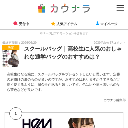
受付中
人気アイテム
マイページ
本ページはプロモーションを含みます
最終更新日：2026/06/29
20394
View
37
コメント
決定
スクールバッグ｜高校生に人気のおしゃ
れな通学バッグのおすすめは？
高校生になる娘に、スクールバッグをプレゼントしたいと思います。定番
の肩掛けの形のものが良いのですが、おすすめはありますか？できるだけ
長く使えるように、耐久性があると嬉しいです。色は紺や革っぽいものな
ら茶色などが良いです。
カウナラ編集部
1