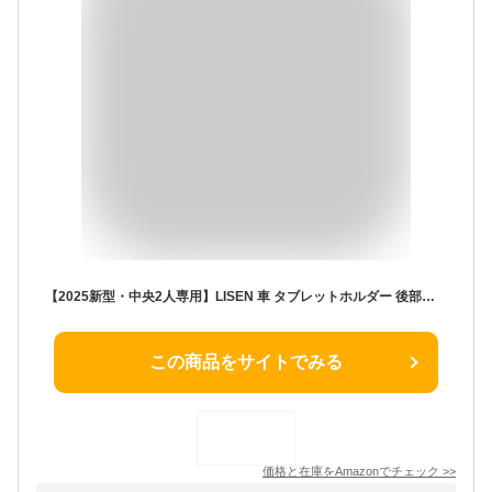
【2025新型・中央2人専用】LISEN 車 タブレットホルダー 後部座席 伸縮アーム ヘッドレスト ホルダー 滑り防止 車載ホルダー スタンド 車載用ヘッドレスト タブレット スタンド 車 360°回転可能 カー用品 スイッチ2 iPad Pro/Air/Mini/Galaxy/Fire4.7-11インチタブレットに対応ミルキーウェイ・ブラック
この商品をサイトでみる
価格と在庫を
Amazon
でチェック
>>