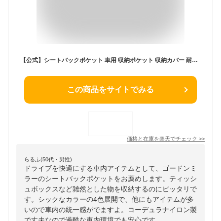
【公式】シートバックポケット 車用 収納ポケット 収納カバー 耐久性 多収納 多機能 カー用品 カーインテリア ドライブカバー シンプル オシャレ コーデュラ 車内 GORDON MILLER ゴードンミラー
この商品をサイトでみる
価格と在庫を
楽天
でチェック
>>
らるふ(50代・男性)
ドライブを快適にする車内アイテムとして、ゴードンミ
ラーのシートバックポケットをお薦めします。ティッシ
ュボックスなど雑然とした物を収納するのにピッタリで
す。シックなカラーの4色展開で、他にもアイテムが多
いので車内の統一感がでますよ。コーデュラナイロン製
で丈夫なので過酷な車内環境でも安心です。