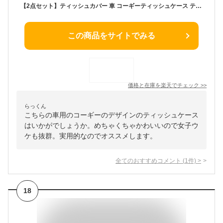
【2点セット】ティッシュカバー 車 コーギーティッシュケース ティッシュケース ぬいぐるみ 車 車用 洗面所 壁掛け 収納 ボックスティッシュケース 縦置き 可愛い 座席掛け 家用/車用
この商品をサイトでみる
価格と在庫を
楽天
でチェック
>>
らっくん
こちらの車用のコーギーのデザインのティッシュケース
はいかがでしょうか。めちゃくちゃかわいいので女子ウ
ケも抜群。実用的なのでオススメします。
全てのおすすめコメント
(
1
件)
>
18