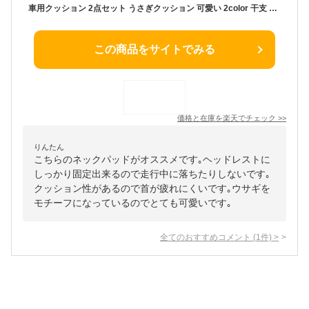
車用クッション 2点セット うさぎクッション 可愛い 2color 干支 兎 卯 カークッション ネックパット 腰クッション 首 腰 車ヘッドレスト 可愛い 長距離運転 低反発 人間工学 頸椎サポート 椅子チェア用品
この商品をサイトでみる
価格と在庫を
楽天
でチェック
>>
りんたん
こちらのネックパッドがオススメです｡ヘッドレストに
しっかり固定出来るので走行中に落ちたりしないです｡
クッション性があるので首が疲れにくいです｡ウサギを
モチーフになっているのでとても可愛いです｡
全てのおすすめコメント
(
1
件)
>