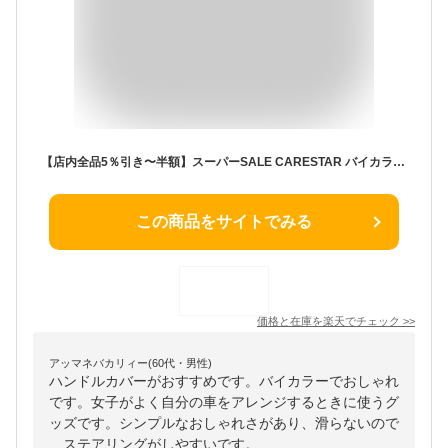
【店内全品5％引き〜半額】スーパーSALE CARESTAR バイカラームース ハンドルカバー おしゃれ かわいい パステル ツートン くすみカラー アースカラー Sサイズ ラパン ハスラー キャンバス ココア ワゴンR アクア ステアリング 軽自動車 普通車 z-style ケアスター
この商品をサイトでみる
価格と在庫を
楽天
でチェック
>>
アッマネバカリィー(60代・男性)
ハンドルカバーがおすすめです。バイカラーでおしゃれ
です。女子がよく自分の車をアレンジするときに使うグ
ッズです。シンプルなおしゃれさがあり、滑らないので
、ステアリングがしやすいです。