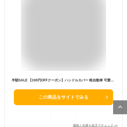
半額SALE 【100円OFFクーポン】ハンドルカバー 軽自動車 可愛い おしゃれ 車 s 本革 ステアリングカバー sサイズ 38cm ミニバン タント ジムニー ステップワゴン ワゴンR MRワゴン bB nbox bmw スパルコ ハスラー スペーシア cx-5 ソリオ ヴォクシー
この商品をサイトでみる
価格と在庫を
楽天
でチェック
>>