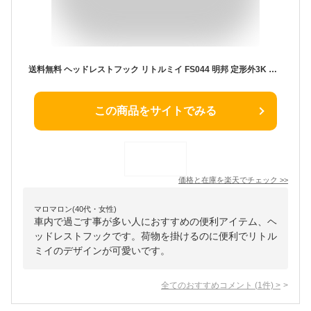
送料無料 ヘッドレストフック リトルミイ FS044 明邦 定形外3K 車 車用 フック ハンガー ヘッドレスト 荷物フック 荷物掛け カーハンガー カーシートフック シートフック MOOMIN ミィ ミイ 北欧 キャラクター かわいい 送料込み
この商品をサイトでみる
価格と在庫を
楽天
でチェック
>>
マロマロン(40代・女性)
車内で過ごす事が多い人におすすめの便利アイテム、ヘ
ッドレストフックです。荷物を掛けるのに便利でリトル
ミイのデザインが可愛いです。
全てのおすすめコメント
(
1
件)
>