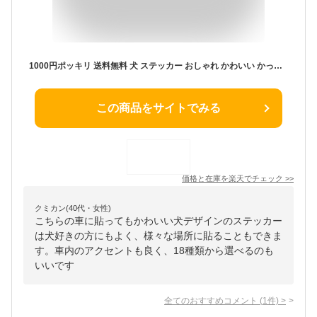
1000円ポッキリ 送料無料 犬 ステッカー おしゃれ かわいい かっこいい おしゃれ 車 オーダー メイド Sサイズ 肉球 スーツケース 玄関 足跡 ビションフリーゼ グッズ 雑貨 シール 車に貼る 犬 ステッカー 車用 可愛い ドッグ 犬ステッカー 車 バレンタイン プレゼント
この商品をサイトでみる
価格と在庫を
楽天
でチェック
>>
クミカン(40代・女性)
こちらの車に貼ってもかわいい犬デザインのステッカー
は犬好きの方にもよく、様々な場所に貼ることもできま
す。車内のアクセントも良く、18種類から選べるのも
いいです
全てのおすすめコメント
(
1
件)
>