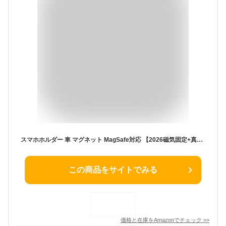
スマホホルダー 車 マグネット MagSafe対応 【2026磁気固定+真空ナノゲル吸盤】 N55超強力磁石 マグネット式 3軸360°回転 ナノ吸着 × 真空吸盤 W固定構造 片手操作 折りたたみ式 揺れ・段差にも強い 車載スマホスタンド ダッシュボード 金属面 多用途設置 iPhone Android対応 カー用品 (ブラック Black)
この商品をサイトでみる
価格と在庫を
Amazon
でチェック
>>