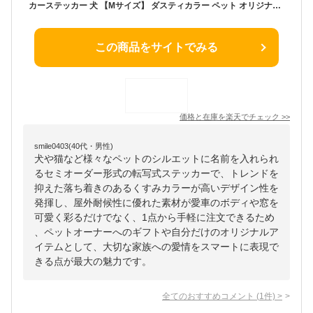
カーステッカー 犬 【Mサイズ】 ダスティカラー ペット オリジナル ステッカー 車 ペットステッカー 車用ステッカー 車のステッカー ボディステッカー かわいい 屋外 おしゃれ オーダー 名前 シール 可愛い 転写式 プレゼント 猫 うさぎ 鳥 ハムスター 小動物
この商品をサイトでみる
価格と在庫を
楽天
でチェック
>>
smile0403(40代・男性)
犬や猫など様々なペットのシルエットに名前を入れられ
るセミオーダー形式の転写式ステッカーで、トレンドを
抑えた落ち着きのあるくすみカラーが高いデザイン性を
発揮し、屋外耐候性に優れた素材が愛車のボディや窓を
可愛く彩るだけでなく、1点から手軽に注文できるため
、ペットオーナーへのギフトや自分だけのオリジナルア
イテムとして、大切な家族への愛情をスマートに表現で
きる点が最大の魅力です。
全てのおすすめコメント
(
1
件)
>