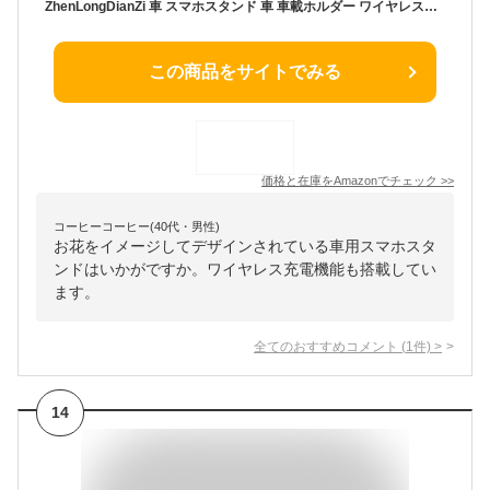
ZhenLongDianZi 車 スマホスタンド 車 車載ホルダー ワイヤレス充電 スマホホルダー 自動開閉 360度回転 縦横向き可能 15W 磁気急速充電器 車載スマホホルダーベース エアコン 吹き出し口 車載用 電話ホルダー 車 (ピンク)
この商品をサイトでみる
価格と在庫を
Amazon
でチェック
>>
コーヒーコーヒー(40代・男性)
お花をイメージしてデザインされている車用スマホスタ
ンドはいかがですか。ワイヤレス充電機能も搭載してい
ます。
全てのおすすめコメント
(
1
件)
>
14