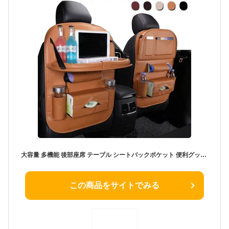
大容量 多機能 後部座席 テーブル シートバックポケット 便利グッズ キックガード 収納ポケット 車内 スペース ティッシュ ポケット 車内 ドライブ PU 小物入れ 高級感 車 収納 ボックス ケース タブレットホルダー
この商品をサイトでみる