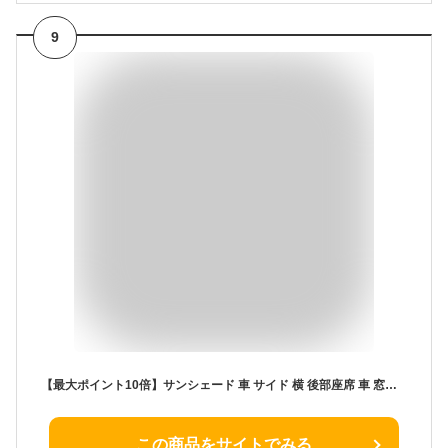
9
【最大ポイント10倍】サンシェード 車 サイド 横 後部座席 車 窓日よけ 車用 カー用品 静電気式 カーシェード UVカット 日よけ カーサンシェード 簡単着脱 遮光 断熱 車用サンシェード 車内の目隠し 目印 収納バッグ付き 4枚セット ゆうパケット3
この商品をサイトでみる