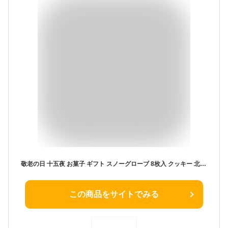
敬老の日 十五夜 お菓子 ギフト スノーグローブ 8枚入 クッキー 北海道 函館 お菓子 焼き菓子 洋菓子 手づくり スイーツ デザート サブレ プレゼント 個包装 お土産 手土産 お取り寄せ 贈り物 記念日 結婚祝い 内祝い お返し お礼 お祝い 帰省 スナッフルス公式
この商品をサイトでみる