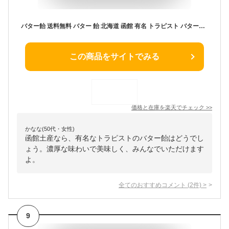
バター飴 送料無料 バター 飴 北海道 函館 有名 トラピスト バターあめ 送料無料 北海道土産 トラピストバター飴 1個×3 スイーツ お菓子 あめ キャンディ
この商品をサイトでみる
価格と在庫を
楽天
でチェック
>>
かなな(50代・女性)
函館土産なら、有名なトラピストのバター飴はどうでし
ょう。濃厚な味わいで美味しく、みんなでいただけます
よ。
全てのおすすめコメント
(
2
件)
>
9