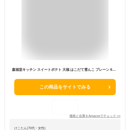
嘉福堂キッチン スイートポテト 大福 はこだて雪んこ プレーン 6個入 / サステナブル 北海道限定 函館 手作り スイーツ 取り寄せ 人気 菓子 冷凍
この商品をサイトでみる
価格と在庫を
Amazon
でチェック
>>
けこたん(70代・女性)