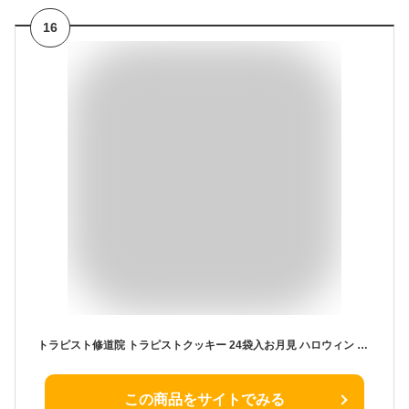
16
トラピスト修道院 トラピストクッキー 24袋入お月見 ハロウィン 2025 ギフト プチギフト 函館 自家製発酵バター スイーツ お菓子 バターミルク 焼き菓子 洋菓子 ばらまき お見舞い 小分け 個包装 お配り用 産休 職場復帰退職 お祝い 転勤 お礼 お返し 銘菓
この商品をサイトでみる