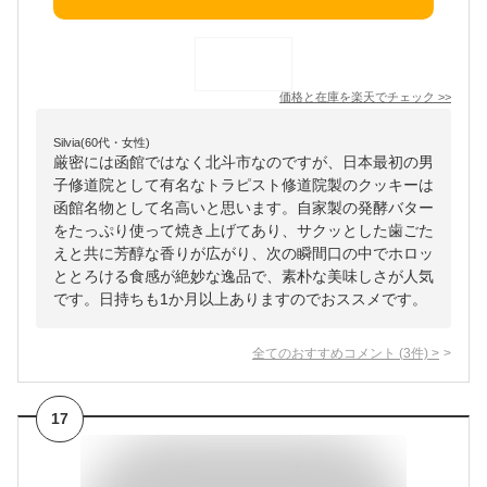
価格と在庫を
楽天
でチェック
>>
Silvia(60代・女性)
厳密には函館ではなく北斗市なのですが、日本最初の男
子修道院として有名なトラピスト修道院製のクッキーは
函館名物として名高いと思います。自家製の発酵バター
をたっぷり使って焼き上げてあり、サクッとした歯ごた
えと共に芳醇な香りが広がり、次の瞬間口の中でホロッ
ととろける食感が絶妙な逸品で、素朴な美味しさが人気
です。日持ちも1か月以上ありますのでおススメです。
全てのおすすめコメント
(
3
件)
>
17