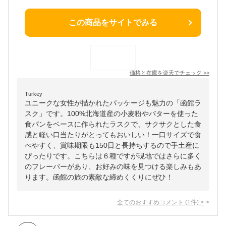
この商品をサイトでみる
価格と在庫を
楽天
でチェック
>>
Turkey
ユニークな女性が描かれたパッケージも魅力の「函館ラ
スク」です。100%北海道産の小麦粉やバターを使った
食パンをベースに作られたラスクで、サクサクとした食
感と軽い口当たりがとってもおいしい！一口サイズで食
べやすく、賞味期限も150日と長持ちするので手土産に
ぴったりです。こちらは６種ですが現地ではさらに多く
のフレーバーがあり、お好みの味を見つける楽しみもあ
ります。函館の旅の素敵な締めくくりにぜひ！
全てのおすすめコメント
(
1
件)
>