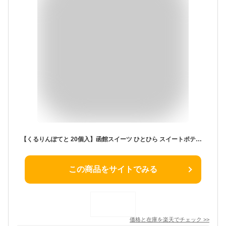
【くるりんぽてと 20個入】函館スイーツ ひとひら スイートポテト 芋 焼き芋 ふんわり 焼菓子 和菓子 お茶菓子 函館 土産 スイーツ デザート ギフト 手土産 お祝い 内祝い 贈答品 お菓子 菓子折り スイーツ
この商品をサイトでみる
価格と在庫を
楽天
でチェック
>>