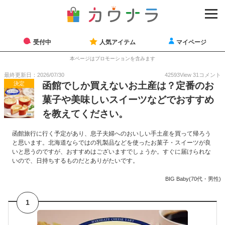
受付中
人気アイテム
マイページ
本ページはプロモーションを含みます
最終更新日：2026/07/30
42593
View
31
コメント
決定
函館でしか買えないお土産は？定番のお
菓子や美味しいスイーツなどでおすすめ
を教えてください。
函館旅行に行く予定があり、息子夫婦へのおいしい手土産を買って帰ろう
と思います。北海道ならではの乳製品などを使ったお菓子・スイーツが良
いと思うのですが、おすすめはございますでしょうか。すぐに届けられな
いので、日持ちするものだとありがたいです。
BIG Baby(70代・男性)
1