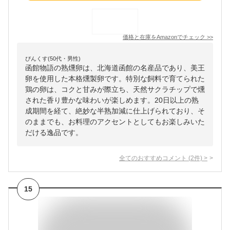
価格と在庫を
Amazon
でチェック
>>
ぴんくす(50代・男性)
函館物語の熟燻卵は、北海道函館の名産品であり、美王
卵を使用した本格燻製卵です。特別な飼料で育てられた
鶏の卵は、コクと甘みが際立ち、天然サクラチップで燻
された香り豊かな味わいが楽しめます。20日以上の熟
成期間を経て、絶妙な半熟加減に仕上げられており、そ
のままでも、お料理のアクセントとしてもお楽しみいた
だける逸品です。
全てのおすすめコメント
(
2
件)
>
15