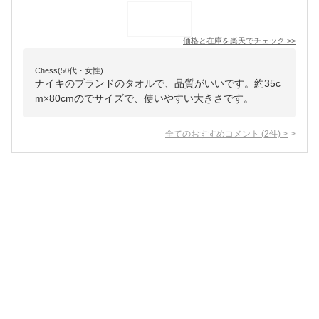
価格と在庫を
楽天
でチェック
>>
Chess(50代・女性)
ナイキのブランドのタオルで、品質がいいです。約35c
m×80cmのでサイズで、使いやすい大きさです。
全てのおすすめコメント
(
2
件)
>