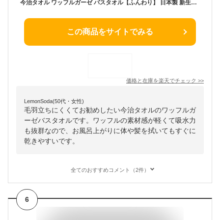
今治タオル ワッフルガーゼ バスタオル【ふんわり】 日本製 新生活 綿100% 無地 薄手 毛羽立ち 毛羽落ち 速乾 軽い 吸水 おすすめ いいやつ かわいい 柔らかい 肌触り サイズ 約61x130cm
この商品をサイトでみる
価格と在庫を
楽天
でチェック
>>
LemonSoda(50代・女性)
毛羽立ちにくくてお勧めしたい今治タオルのワッフルガ
ーゼバスタオルです。ワッフルの素材感が軽くて吸水力
も抜群なので、お風呂上がりに体や髪を拭いてもすぐに
乾きやすいです。
全てのおすすめコメント（2件）
6