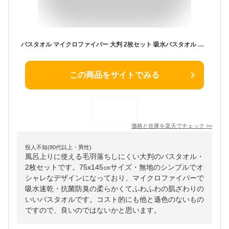
バスタオル マイクロファイバー 大判 2枚セット 吸水バスタオル 吸水速乾 ふわふわ 肌触り 大きめ ホテル仕様 厚手 薄手 やわらか ソフト 無地 高品質 肌触り抜群 抗菌防臭 75×145cm おしゃれ かわいい
この商品をサイトでみる
価格と在庫を
楽天
でチェック
>>
投人不知(80代以上・男性)
風呂上りに使える毛羽落ちしにくい大判のバスタオル・
2枚セットです。75x145㎝サイズ・無地のシンプルでオ
シャレなデザインになっており、マイクロファイバーで
吸水速乾・抗菌防臭の柔らかくてふわふわの肌ざわりの
いいバスタオルです。コスト的にも他と遜色のないもの
ですので、良いのではないかと思います。