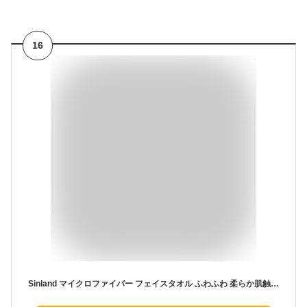
16
Sinland マイクロファイバー フェイスタオル ふわふわ 柔らか肌触り 瞬間吸水 速乾 抗菌 防臭 家庭用 ホテル エステタオル 業務用 タオル 耐久性 サロンタオル 四季通用 30cmx30cm グレー 6枚