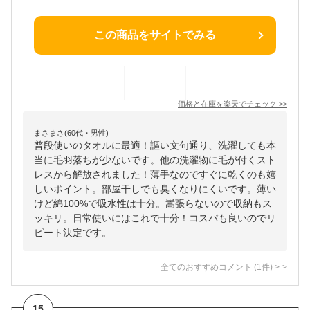
この商品をサイトでみる
価格と在庫を
楽天
でチェック
>>
まさまさ(60代・男性)
普段使いのタオルに最適！謳い文句通り、洗濯しても本
当に毛羽落ちが少ないです。他の洗濯物に毛が付くスト
レスから解放されました！薄手なのですぐに乾くのも嬉
しいポイント。部屋干しでも臭くなりにくいです。薄い
けど綿100%で吸水性は十分。嵩張らないので収納もス
ッキリ。日常使いにはこれで十分！コスパも良いのでリ
ピート決定です。
全てのおすすめコメント
(
1
件)
>
15