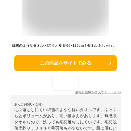
綿雪のようなタオル バスタオル 約60×120cm ( タオル おしゃれ 大判 北欧 かわいい ギフト プレゼント シンプル ふわふわ ふかふか ふっくら 綿 コットン ボリューム 小さめ 速乾 吸水 towel 軽い スポーツタオル 無撚糸 敏感肌 厚手 厚い )
この商品をサイトでみる
価格と在庫を
楽天
でチェック
>>
あんこ(40代・女性)
毛羽落ちしにくい綿雪のような軽いタオルです。ふっく
らとボリュームがあり、高い吸水力があります。無撚糸
タオルなので、洗っても毛羽落ちしにくいです。毛羽脱
落率約０．０４％と毛羽落ちが少ないです。肌に優しい