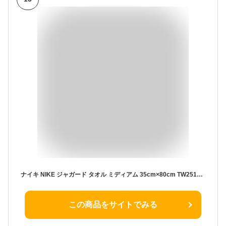
ナイキ NIKE ジャガード タオル ミディアム 35cm×80cm TW2517(136)ホワイト ブラック スポーツ 卒団 贈答 記念品
この商品をサイトでみる