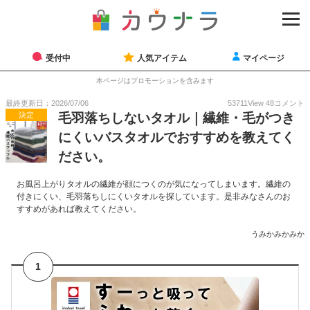
受付中
人気アイテム
マイページ
本ページはプロモーションを含みます
最終更新日：2026/07/06
53711
View
48
コメント
決定
毛羽落ちしないタオル｜繊維・毛がつき
にくいバスタオルでおすすめを教えてく
ださい。
お風呂上がりタオルの繊維が顔につくのが気になってしまいます。繊維の
付きにくい、毛羽落ちしにくいタオルを探しています。是非みなさんのお
すすめがあれば教えてください。
うみかみかみか
1