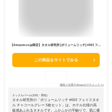
【Amazon.co.jp限定】タオル研究所 [ボリュームリッチ] #003 フェイスタオル チャコールグレー 5枚セット ホテル仕様 ふかふか 高速吸水 綿100% 耐久性 毛羽落ち少ない 【選べる10色】 Japan Technology
この商品をサイトでみる
価格と在庫を
Amazon
でチェック
>>
ナックルバール(10代・男性)
タオル研究所の「ボリュームリッチ #003 フェイスタオ
ル チャコールグレー 5枚セット」は、ホテル仕様の高
級感あふれるタオルです。ふかふかの手触りで、肌に優