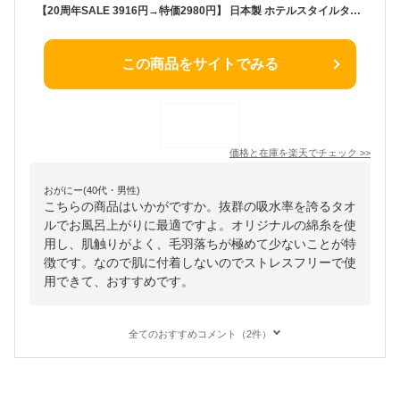
【20周年SALE 3916円→特価2980円】 日本製 ホテルスタイルタオル ビッグフェイスタオル 4枚同色セット 【圧縮】 楽天1位受賞 / 約40×100cm タオル フェイスタオル 小さめ バスタオル 厚手 セット SALE バーゲン 送料無料
この商品をサイトでみる
価格と在庫を
楽天
でチェック
>>
おがにー(40代・男性)
こちらの商品はいかがですか。抜群の吸水率を誇るタオ
ルでお風呂上がりに最適ですよ。オリジナルの綿糸を使
用し、肌触りがよく、毛羽落ちが極めて少ないことが特
徴です。なので肌に付着しないのでストレスフリーで使
用できて、おすすめです。
全てのおすすめコメント（2件）