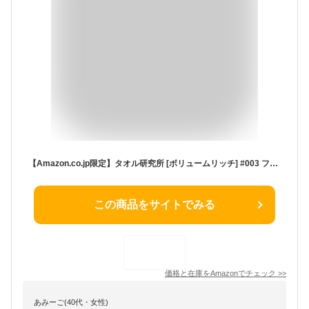
【Amazon.co.jp限定】タオル研究所 [ボリュームリッチ] #003 フェイスタオル ライトグレー 5枚セット ホテル仕様 厚手 ふかふか ボリューム 高速吸水 耐久性 綿100% 480GSM JapanTechnology
この商品をサイトでみる
価格と在庫を
Amazon
でチェック
>>
あみーご(40代・女性)