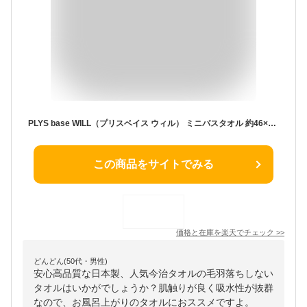
PLYS base WILL（プリスベイス ウィル） ミニバスタオル 約46×110cm タオル バスタオル 今治 ギフト 収納 速乾 吸水 ふわふわ 毛羽落ちしない 綿 コットン シンプル 日本製 おしゃれ かわいい おすすめ プレゼント グリーン ピンク
この商品をサイトでみる
価格と在庫を
楽天
でチェック
>>
どんどん(50代・男性)
安心高品質な日本製、人気今治タオルの毛羽落ちしない
タオルはいかがでしょうか？肌触りが良く吸水性が抜群
なので、お風呂上がりのタオルにおススメですよ。