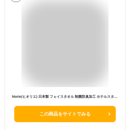
hiorie(ヒオリエ) 日本製 フェイスタオル 制菌防臭加工 ホテルスタイルタオル 4枚セット グレー 瞬間吸水 部屋干し
この商品をサイトでみる