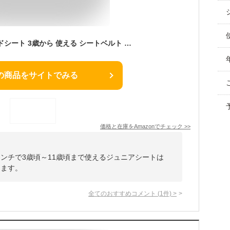
エールベベ チャイルドシート 3歳から 使える シートベルト 固定 サラットハイバックJr クワトロ ブラック 軽量・通気性重視モデル ALJ205
の商品をサイトでみる
価格と在庫を
Amazon
でチェック
>>
1センチで3歳頃～11歳頃まで使えるジュニアシートは
ります。
全てのおすすめコメント
(
1
件)
>