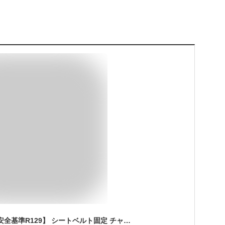
アイリスプラザ 【新安全基準R129】 シートベルト固定 チャイルドシート ジュニアシートII 成長に合わせて使える 1歳頃から11歳頃まで 5点式シートベルト 大型ヘッドレスト ヘッドレスト8段階調節 ブラック