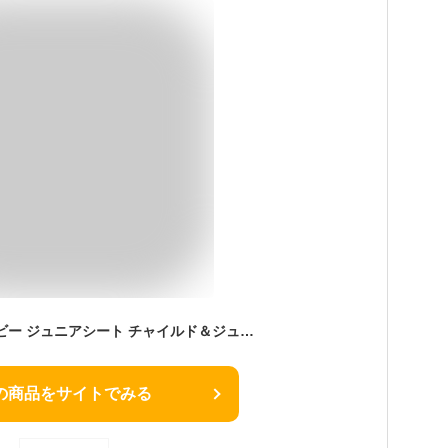
チャイルドシート ベビー ジュニアシート チャイルド＆ジュニアシート リッチBK ライトGY デニムBLチャイルドシート ブースター 新基準 ISOFIX 子供 キッズシート ジュニアシート 長く使える 取り付け簡単【iris_dl03】
の商品をサイトでみる