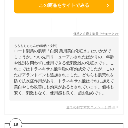
この商品をサイトでみる
価格と在庫を
楽天
でチェック
>>
ももももももんが(50代・女性)
ロート製薬の肌研「白潤 薬用美白化粧水」はいかがで
しょうか。つい先日リニューアルされたばかりの、年齢
や性別を問わずに使用できる低刺激性の化粧水です。こ
れまではトラネキサム酸単独の有効成分でしたが、この
たびアラントインも追加されました。どちらも肌荒れを
防ぐ抗炎症作用があり、トラネキサム酸はそれに加えて
美白やしわ改善にも効果があるとされています。価格も
安く、刺激もなく、使用感も良く、超お勧めです。
全てのおすすめコメント
(
1
件)
>
18