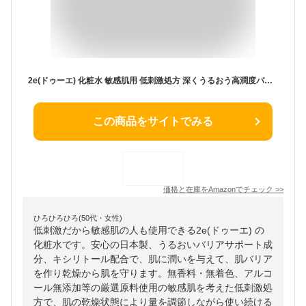
2e(ドゥーエ) 化粧水 敏感肌用 低刺激処方 深くうるおう高潤度バリア 140ml 140ミリリットル (x 1)
この商品をサイトでみる
価格と在庫を
Amazon
でチェック
>>
ひろひろひろ(50代・女性)
低刺激だから敏感肌の人も使用できる2e(ドゥーエ) の
化粧水です。安心の日本製、うるおいバリアサポート成
分、キシリトール配合で、肌に潤いを与えて、肌バリア
を作り乾燥から肌を守ります。無香料・無着色、アルコ
ール無添加等の厳選原料使用の敏感肌を考えた低刺激処
方で、肌の乾燥状態により量を調節しながら使い続ける