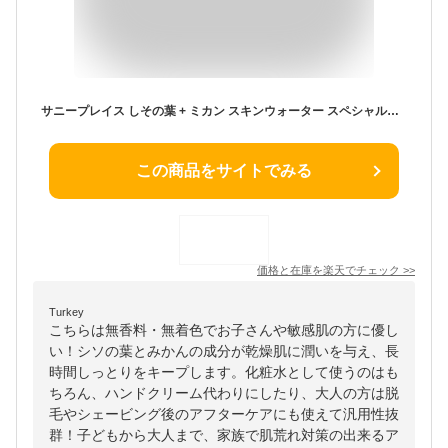
サニープレイス しその葉 + ミカン スキンウォーター スペシャルジェル 500mL【デリケート肌 乾燥肌 敏感肌 かゆみ 対策 予防 全身用スキンケアジェル 化粧水 女性 子ども あせも さっぱり ベタつかない しっとり 低刺激 ジェル】
この商品をサイトでみる
価格と在庫を
楽天
でチェック
>>
Turkey
こちらは無香料・無着色でお子さんや敏感肌の方に優し
い！シソの葉とみかんの成分が乾燥肌に潤いを与え、長
時間しっとりをキープします。化粧水として使うのはも
ちろん、ハンドクリーム代わりにしたり、大人の方は脱
毛やシェービング後のアフターケアにも使えて汎用性抜
群！子どもから大人まで、家族で肌荒れ対策の出来るア