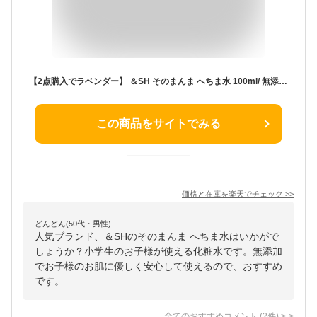
【2点購入でラベンダー】 ＆SH そのまんま へちま水 100ml/ 無添加 無農薬 ( オーガニック ) へちま ( ヘチマ )99.48% スキンケア 敏感肌 肌荒れ 予防 ひげ剃り後 ローション 化粧水 パック 保湿ケア 保湿 低刺激 有機栽培 美肌 子供 美人水 【 定形外 送料無料 】+lt3+
この商品をサイトでみる
価格と在庫を
楽天
でチェック
>>
どんどん(50代・男性)
人気ブランド、＆SHのそのまんま へちま水はいかがで
しょうか？小学生のお子様が使える化粧水です。無添加
でお子様のお肌に優しく安心して使えるので、おすすめ
です。
全てのおすすめコメント
(
2
件)
>