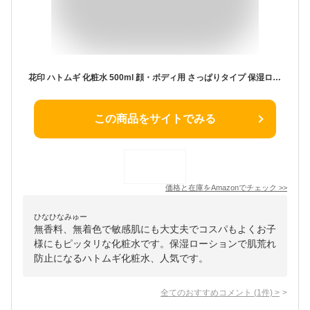
花印 ハトムギ 化粧水 500ml 顔・ボディ用 さっぱりタイプ 保湿ローション 無香料 けしょうすい 透明肌
この商品をサイトでみる
価格と在庫を
Amazon
でチェック
>>
ひなひなみゅー
無香料、無着色で敏感肌にも大丈夫でコスパもよくお子
様にもピッタリな化粧水です。保湿ローションで肌荒れ
防止になるハトムギ化粧水、人気です。
全てのおすすめコメント
(
1
件)
>