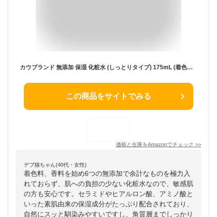
カウブランド 無添加 保湿 化粧水 (しっとりタイプ) 175mL (着色料・香料・防腐剤・品質安定剤・アルコール無添加)
この商品をサイトでみる
価格と在庫を
Amazon
でチェック
>>
デブ猫ちゃん(40代・女性)
着色料、香料を始め6つの無添加で余計なものを極力入
れておらず、肌への負担の少ない化粧水なので、敏感肌
の方も安心です。セラミドやヒアルロン酸、アミノ酸と
いった素肌由来の保湿成分がたっぷり配合されており、
自然にスッと馴染みやすいですし、角質層までしっかり