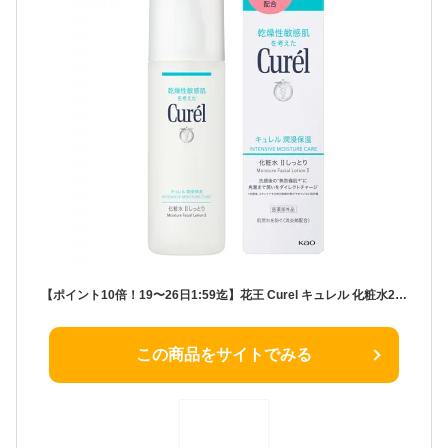
【ポイント10倍！19〜26日1:59迄】花王 Curel キュレル 化粧水2（しっとり）150ml（医薬部外品） | 乾燥肌用化粧水 低刺激化粧水 セラミド配合化粧水 無香料化粧水 無着色化粧水 アルコールフリー化粧水 敏感肌用化粧水 エイジング
この商品をサイトでみる