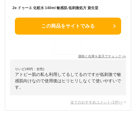
2e ドゥーエ 化粧水 140ml 敏感肌 低刺激処方 資生堂
この商品をサイトでみる
価格と在庫を
楽天
でチェック
>>
りいど(40代・女性)
アトピー肌の私も利用してるしてるのですが低刺激で敏
感肌向けなので使用後はヒリヒリしなくて使いやすいで
す。
全てのおすすめコメント
(
1
件)
>