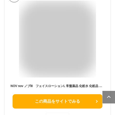
NOV nov ノブIII フェイスローションL 常盤薬品 化粧水 化粧品 敏感肌 低刺激
この商品をサイトでみる