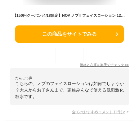
【150円クーポン♪4/18限定】NOV ノブ II フェイスローション 120ml 化粧水 しっとり 低刺激 敏感肌 保湿 国内正規品 あす楽
この商品をサイトでみる
価格と在庫を
楽天
でチェック
>>
だんごっ鼻
こちらの、ノブのフェイスローションは如何でしょうか
？大人からお子さんまで、家族みんなで使える低刺激化
粧水です。
全てのおすすめコメント
(
1
件)
>