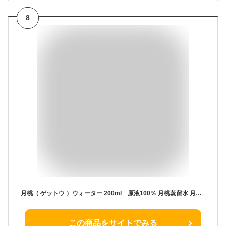
8
月桃（ ゲットウ ）ウォーター 200ml 原液100％ 月桃蒸留水 月桃水 フローラルウォーター 月桃エキス 低刺激 無添加 敏感肌 赤ちゃん 子供 天然 美容 化粧水 有機 エッセンシャル 沖縄 スキンケア リフレッシュ リラックス 日本製 コスメ 母の日
この商品をサイトでみる