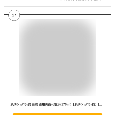
17
肌研(ハダラボ) 白潤 薬用美白化粧水(170ml)【肌研(ハダラボ)】[トラネキサム酸 シミ そばかす 無着色 無香料]