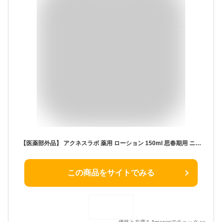
【医薬部外品】 アクネスラボ 薬用 ローション 150ml 思春期用 ニキビケア 無添加 低刺激 化粧水 ニキビ
この商品をサイトでみる