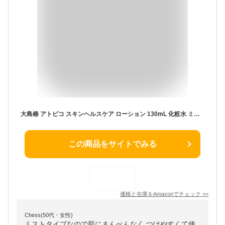
大島椿 アトピコ スキンヘルスケア ローション 130mL 化粧水 ミスト 保湿 敏感肌 乾燥肌
この商品をサイトでみる
価格と在庫を
Amazon
でチェック
>>
Chess(50代・女性)
ミストタイプなので肌にまんべんなく つけやすくて使