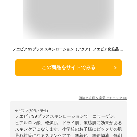
ノエビア 99プラス スキンローション（アクア） ノエビア化粧品 化粧水 化粧液 NOEVIR 高保湿 コラーゲン ヒアルロン酸 乾燥肌 乾燥 しっとり ドライ肌 敏感肌 うるおい 潤い エイジング 年齢肌 くすみ ツヤ つや 無着色 無鉱物油 低刺激 とろみ ニキビ 人気 おすすめ
この商品をサイトでみる
価格と在庫を
楽天
でチェック
>>
ヤギヌマ(50代・男性)
ノエビア99プラススキンローションで、コラーゲン、
ヒアルロン酸、乾燥肌、ドライ肌、敏感肌に効果がある
スキンケアになります。小学校のお子様にピッタリの肌
荒れ対策になるスキンケアで、無着色、無鉱物油、低刺