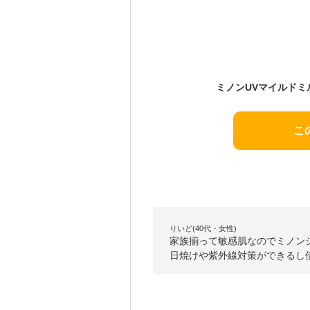
こ
りいど(40代・女性)
家族揃って敏感肌なのでミノン
日焼けや紫外線対策ができるし