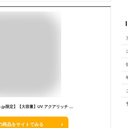
ビオレ 【Amazon-co-jp限定】【大容量】UV アクアリッチ ウォータリーエッセンス 110g (通常品の1.6倍) 日焼け止め SPF50+/PA++++
の商品をサイトでみる