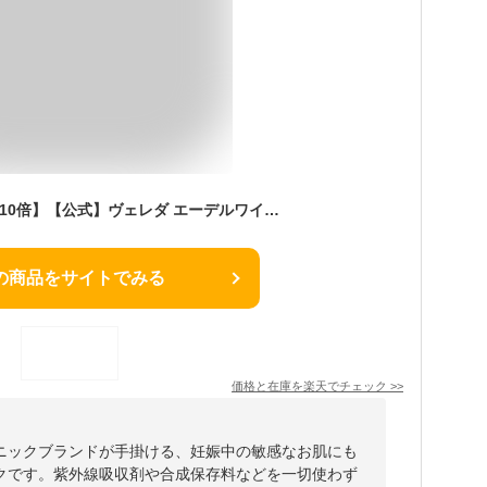
【お買い物マラソンP10倍】【公式】ヴェレダ エーデルワイス UVプロテクトミルク 50mL | WELEDA オーガニック ノンケミカル 紫外線 日焼け止め 赤ちゃん
の商品をサイトでみる
価格と在庫を
楽天
でチェック
>>
ニックブランドが手掛ける、妊娠中の敏感なお肌にも
クです。紫外線吸収剤や合成保存料などを一切使わず