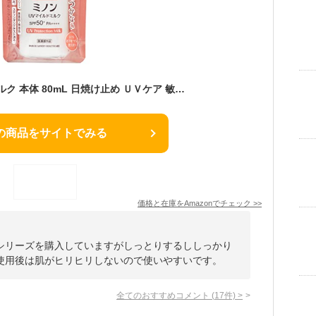
ミノンUVマイルドミルク 本体 80mL 日焼け止め ＵＶケア 敏感肌 肌あれ防止 SPF50+ PA++++ 紫外線吸収剤フリー 低刺激性 お子さまと一緒に 【医薬部外品】
の商品をサイトでみる
価格と在庫を
Amazon
でチェック
>>
シリーズを購入していますがしっとりするししっかり
使用後は肌がヒリヒリしないので使いやすいです。
全てのおすすめコメント
(
17
件)
>