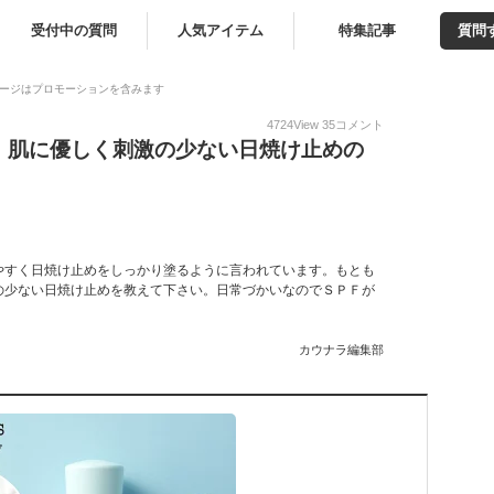
受付中の質問
人気アイテム
特集記事
質問
ージはプロモーションを含みます
4724
View
35
コメント
！肌に優しく刺激の少ない日焼け止めの
やすく日焼け止めをしっかり塗るように言われています。もとも
の少ない日焼け止めを教えて下さい。日常づかいなのでＳＰＦが
カウナラ編集部