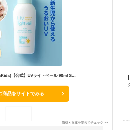
ママ&キッズ (Mama&Kids)【公式】UVライトベール 90ml SPF23／PA++ UVミルク 日焼け止め ベビー 紫外線対策 赤ちゃん 子ども 大人 キッズ 新生児 0歳 0ヶ月から 無香料 お湯で落ちる
の商品をサイトでみる
価格と在庫を
楽天
でチェック
>>