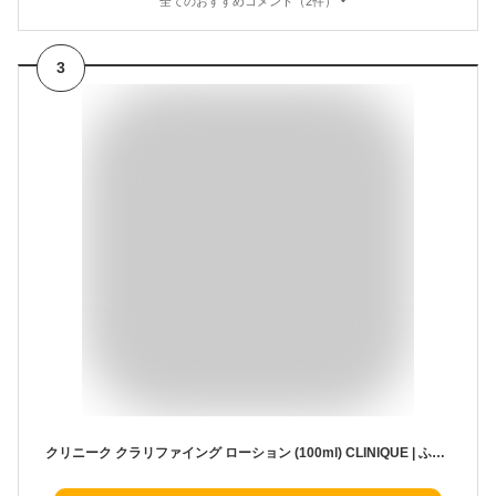
全てのおすすめコメント（2件）
3
クリニーク クラリファイング ローション (100ml) CLINIQUE | ふきとり化粧水 拭き取り化粧水 ふき取り化粧水 拭きとり化粧水 ギフト 化粧水 ニキビ 誕生日 プレゼント スキンケア 保湿