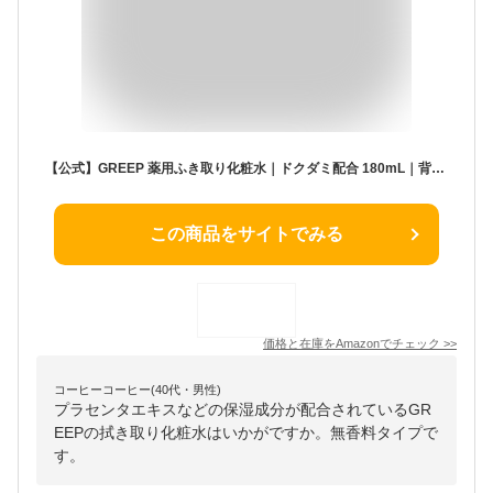
【公式】GREEP 薬用ふき取り化粧水｜ドクダミ配合 180mL｜背中ニキビ予防・さっぱり使用感／洗顔代わり◎毛穴・角質ケア｜無香料 医薬部外品 日本製 弱酸性
この商品をサイトでみる
価格と在庫を
Amazon
でチェック
>>
コーヒーコーヒー(40代・男性)
プラセンタエキスなどの保湿成分が配合されているGR
EEPの拭き取り化粧水はいかがですか。無香料タイプで
す。