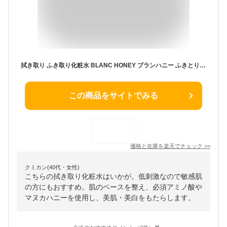
拭き取り ふき取り化粧水 BLANC HONEY ブランハニー ふきとり 化粧水 ピーリング ローション 毛穴 黒ずみ くすみ 導入液 ブースター 大容量 オールインワン スキンケア 低刺激 敏感肌 450ml 日本製 [単品]
この商品をサイトでみる
価格と在庫を
楽天
でチェック
>>
クミカン(40代・女性)
こちらの拭き取り化粧水はいかが。低刺激なので敏感肌
の方にもおすすめ。肌のベースを整え、必須アミノ酸や
マヌカハニーを使用し、美肌・美白をもたらします。