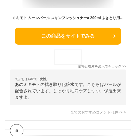
ミキモト ムーンパール スキンフレッシュナーa 200ml ふきとり用化粧水 拭きとり 拭き取り ローション ニキビ 角質 毛穴 角栓 黒ずみ 効果 おすすめ 人気 おすすめ 朝 夜 エイジング 年齢肌 乾燥 保湿 敏感肌 無香料 無着色 パラベンフリー 透明感
この商品をサイトでみる
価格と在庫を
楽天
でチェック
>>
でぶしょ(40代・女性)
あのミキモトの拭き取り化粧水です。こちらはパールが
配合されています。しっかり毛穴ケアしつつ、保湿出来
ますよ。
全てのおすすめコメント
(
1
件)
>
5