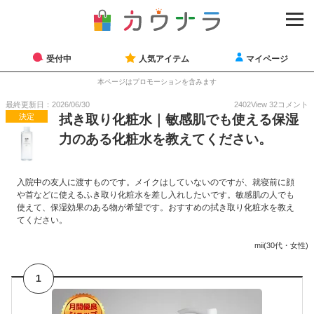
受付中
人気アイテム
マイページ
本ページはプロモーションを含みます
最終更新日：2026/06/30
2402
View
32
コメント
決定
拭き取り化粧水｜敏感肌でも使える保湿
力のある化粧水を教えてください。
入院中の友人に渡すものです。メイクはしていないのですが、就寝前に顔
や首などに使えるふき取り化粧水を差し入れしたいです。敏感肌の人でも
使えて、保湿効果のある物が希望です。おすすめの拭き取り化粧水を教え
てください。
mii(30代・女性)
1