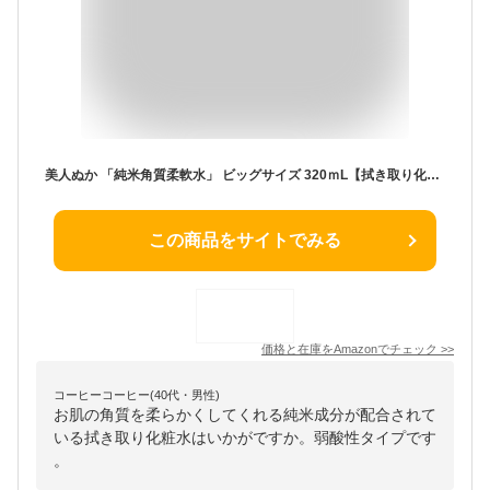
美人ぬか 「純米角質柔軟水」 ビッグサイズ 320ｍL【拭き取り化粧水 プレ化粧水 無香料 無着色 無鉱物油 弱酸性】
この商品をサイトでみる
価格と在庫を
Amazon
でチェック
>>
コーヒーコーヒー(40代・男性)
お肌の角質を柔らかくしてくれる純米成分が配合されて
いる拭き取り化粧水はいかがですか。弱酸性タイプです
。