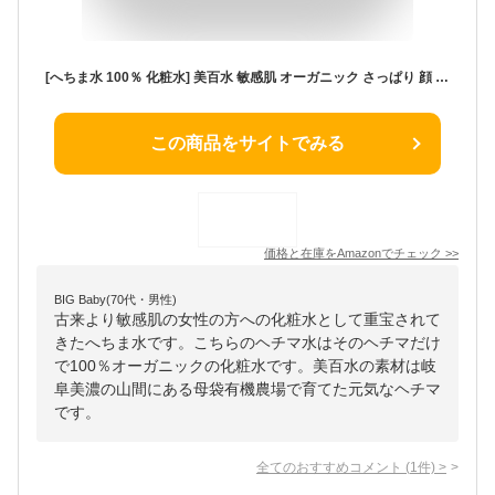
[へちま水 100％ 化粧水] 美百水 敏感肌 オーガニック さっぱり 顔 全身 保湿 ネオナチュラル 母袋有機農場 150mL 1本
この商品をサイトでみる
価格と在庫を
Amazon
でチェック
>>
BIG Baby(70代・男性)
古来より敏感肌の女性の方への化粧水として重宝されて
きたへちま水です。こちらのヘチマ水はそのヘチマだけ
で100％オーガニックの化粧水です。美百水の素材は岐
阜美濃の山間にある母袋有機農場で育てた元気なヘチマ
です。
全てのおすすめコメント
(
1
件)
>