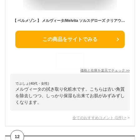
【 ベルメゾン 】 メルヴィータ/Melvita ソルスデローズ クリアウォーター -◇ ふき取り化粧水 拭き取り化粧水 ふき取り 基礎化粧品 洗顔 コスメ 化粧品 スキンケア 保湿 ◇
この商品をサイトでみる
価格と在庫を
楽天
でチェック
>>
でぶしょ(40代・女性)
メルヴィータの拭き取り化粧水です。こちらは古い角質
を除去しつつ、しっかり保湿も出来てお肌がみずみずし
くなります。
全てのおすすめコメント
(
1
件)
>
12