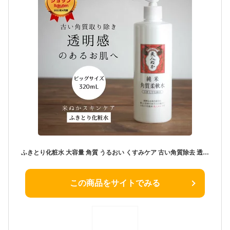
ふきとり化粧水 大容量 角質 うるおい くすみケア 古い角質除去 透明感ブースター 導入 角質ケア 化粧水 保湿 プレ化粧水 全身 ポンプ ふき取り化粧水 拭き取り化粧水 米ぬか ハトムギ 純米 美人ぬか 角質柔軟水 くすみ 角質 30代 40代 50代
この商品をサイトでみる