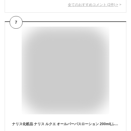
全てのおすすめコメント
(
2
件)
>
7
ナリス化粧品 ナリス ルクエ オールパーパスローション 200ml(ふきとり・保護化粧水）本体/つめかえ用(レフィル) 保湿 潤い 角質ケア 汚れ 拭き取り 毛穴 ニキビ 肌あれ ターンオーバー 年齢肌 エイジングケア 乾燥肌 敏感肌 時短 人気 おすすめ