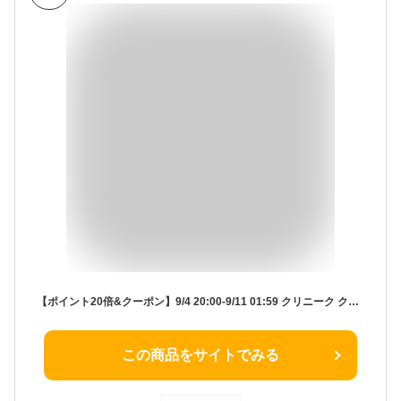
【ポイント20倍&クーポン】9/4 20:00-9/11 01:59 クリニーク クラリファイング ローション (200ml) CLINIQUE | ふきとり化粧水 拭き取り化粧水 ふき取り化粧水 拭きとり化粧水 ギフト 化粧水 ふき取り プレゼント スキンケア 乾燥 保湿
この商品をサイトでみる