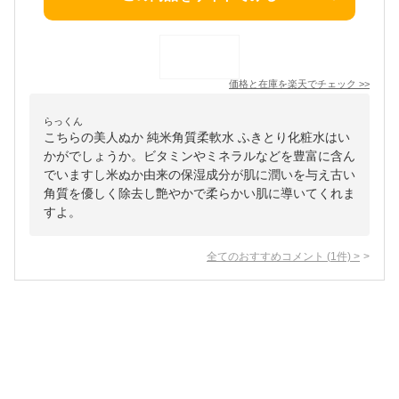
価格と在庫を
楽天
でチェック
>>
らっくん
こちらの美人ぬか 純米角質柔軟水 ふきとり化粧水はい
かがでしょうか。ビタミンやミネラルなどを豊富に含ん
でいますし米ぬか由来の保湿成分が肌に潤いを与え古い
角質を優しく除去し艶やかで柔らかい肌に導いてくれま
すよ。
全てのおすすめコメント
(
1
件)
>