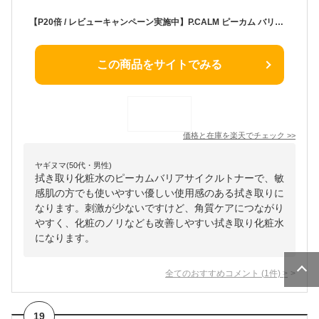
【P20倍 / レビューキャンペーン実施中】P.CALM ピーカム バリアサイクルトナー P.CALM Barrier cycle Toner 200ml ピーカーム PCALM 化粧水 トナー スキンケア ニキビ 拭き取り化粧水 敏感肌 ピーリング成分 たんぱく質 タンパク質 合成色素不使用 韓国 韓国コスメ 国内発送
この商品をサイトでみる
価格と在庫を
楽天
でチェック
>>
ヤギヌマ(50代・男性)
拭き取り化粧水のピーカムバリアサイクルトナーで、敏
感肌の方でも使いやすい優しい使用感のある拭き取りに
なります。刺激が少ないですけど、角質ケアにつながり
やすく、化粧のノリなども改善しやすい拭き取り化粧水
になります。
全てのおすすめコメント
(
1
件)
>
19