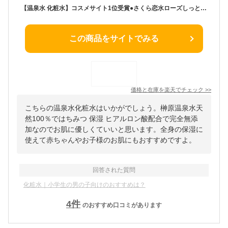
【温泉水 化粧水】コスメサイト1位受賞●さくら恋水ローズしっとり200ML● 榊原温泉水 天然100％ 温泉 ミスト化粧水 はちみつ 保湿 ヒアルロン酸 肌トラブル 完全無添加 オーガニック 子供 赤ちゃん アトピー 榊原温泉水 スキンケア 肌荒れ 髪 全身〈宅配便発送〉
この商品をサイトでみる
価格と在庫を
楽天
でチェック
>>
こちらの温泉水化粧水はいかがでしょう。榊原温泉水天
然100％ではちみつ 保湿 ヒアルロン酸配合で完全無添
加なのでお肌に優しくていいと思います。全身の保湿に
使えて赤ちゃんやお子様のお肌にもおすすめですよ。
回答された質問
化粧水｜小学生の男の子向けのおすすめは？
4
件
のおすすめ口コミがあります