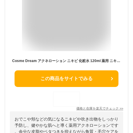
Cosme Dream アクネローション ニキビ 化粧水 120ml 薬用 ニキビケア ニキビ予防 肌荒れ防止 保湿ケア 毛穴ケア アクネ おでこ 頬 にきび 敏感肌 乾燥肌 皮脂 角質 ベタつき 吹き出物 大人ニキビ 大人 子供 思春期 男性 女性 保
この商品をサイトでみる
価格と在庫を
楽天
でチェック
>>
おでこや頬などの気になるニキビや吹き出物をしっかり
予防し、健やかな肌へと導く薬用アクネローションです
。余分な皮脂やベタつきを抑えながら角質・毛穴ケアを