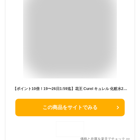
【ポイント10倍！19〜26日1:59迄】花王 Curel キュレル 化粧水2（しっとり）150ml（医薬部外品） | 乾燥肌用化粧水 低刺激化粧水 セラミド配合化粧水 無香料化粧水 無着色化粧水 アルコールフリー化粧水 敏感肌用化粧水 エイジング
この商品をサイトでみる
価格と在庫を
楽天
でチェック
>>