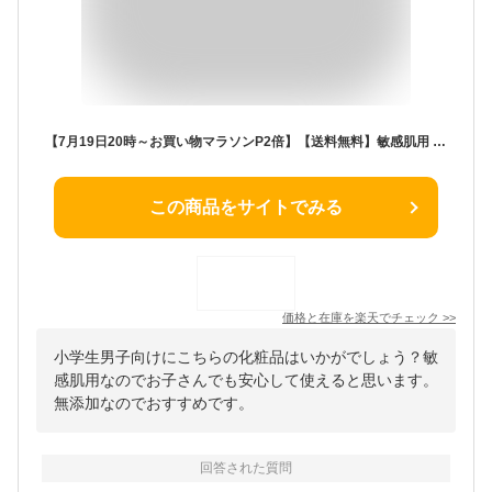
【7月19日20時～お買い物マラソンP2倍】【送料無料】敏感肌用 セラミド化粧水 温泉化粧水 潤み肌水100ml ヒト型セラミド 無添加化粧水 肌荒れ 乾燥肌 保湿 無添加化粧水 アトピー しみない ピリピリしない 低刺激 高保湿 子ども 赤ちゃん ノンケミカル
この商品をサイトでみる
価格と在庫を
楽天
でチェック
>>
小学生男子向けにこちらの化粧品はいかがでしょう？敏
感肌用なのでお子さんでも安心して使えると思います。
無添加なのでおすすめです。
回答された質問