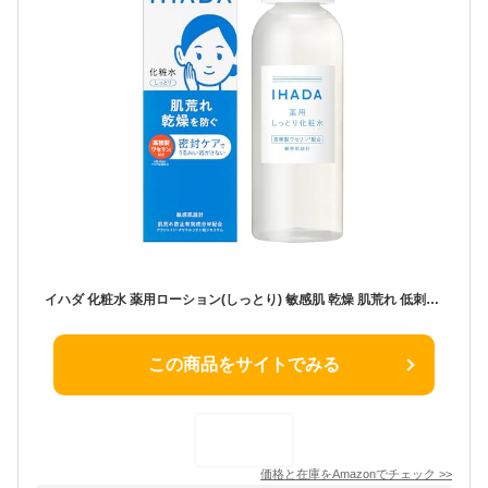
イハダ 化粧水 薬用ローション(しっとり) 敏感肌 乾燥 肌荒れ 低刺激 うるおい 【医薬部外品】 本体 180mL
この商品をサイトでみる
価格と在庫を
Amazon
でチェック
>>