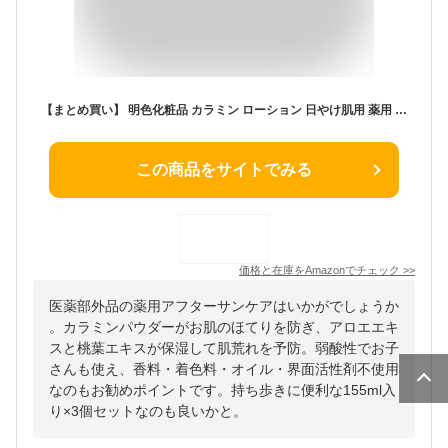
【まとめ買い】 明色化粧品 カラミン ローション 日やけ肌用 薬用 化粧水 155ml 日焼け アフターローション (3)
この商品をサイトでみる
価格と在庫を
Amazon
でチェック
>>
医薬部外品の薬用アフターサンケアはいかがでしょうか
。カラミンパウダーがお肌のほてりを防ぎ、アロエエキ
スと桃葉エキスが保湿して肌荒れを予防。弱酸性でお子
さんも使え、香料・着色料・オイル・界面活性剤不使用
なのもお勧めポイントです。持ち歩きに便利な155ml入
り×3個セットなのも良いかと。