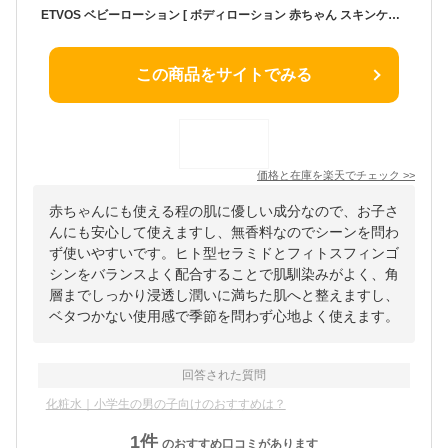
ETVOS ベビーローション [ ボディローション 赤ちゃん スキンケア ベビー 子供 保湿 ヒアルロン酸 セラミド アミノ酸 ] エトヴォス スキンケア 化粧水
この商品をサイトでみる
価格と在庫を
楽天
でチェック
>>
赤ちゃんにも使える程の肌に優しい成分なので、お子さ
んにも安心して使えますし、無香料なのでシーンを問わ
ず使いやすいです。ヒト型セラミドとフィトスフィンゴ
シンをバランスよく配合することで肌馴染みがよく、角
層までしっかり浸透し潤いに満ちた肌へと整えますし、
ベタつかない使用感で季節を問わず心地よく使えます。
回答された質問
化粧水｜小学生の男の子向けのおすすめは？
1
件
のおすすめ口コミがあります