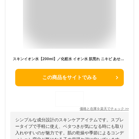
スキンイオン水【200ml】／化粧水 イオン水 肌荒れ ニキビ あせも そばかす ツヤ ハリ キメ シミ 肌用αトリノ αトリノ 赤ちゃん 子供 塩 水 食塩水 さっぱり 男性用 スキンケア スプレー 無添加 オーガニック スキンイオン水 200ml
この商品をサイトでみる
価格と在庫を
楽天
でチェック
>>
シンプルな成分設計のスキンケアアイテムです。スプレ
ータイプで手軽に使え、ベタつきが気になる時にも取り
入れやすいのが魅力です。肌の乾燥や季節によるコンデ