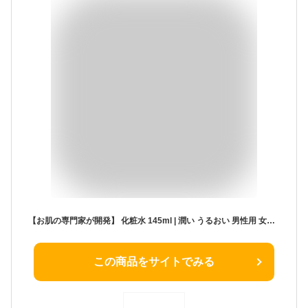
【お肌の専門家が開発】 化粧水 145ml | 潤い うるおい 男性用 女性用 子供用 メンズ レディース 乾燥肌 敏感肌 高保湿 保湿 アルコールフリー エタノールフリー パラベンフリー アトピー 合成防腐剤無添加 低刺激 黒ずみ 毛穴 くすみ ニキビ セラミド 背中 全身 送料無料
この商品をサイトでみる