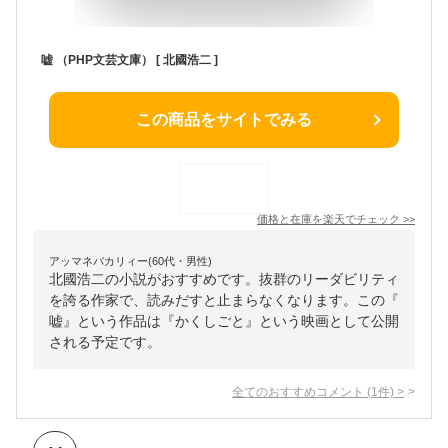
嘘 （PHP文芸文庫） [ 北國浩二 ]
この商品をサイトでみる
価格と在庫を
楽天
でチェック
>>
アッマネバカリィー(60代・男性)
北國浩二の小説がおすすめです。抜群のリーダビリティ
を誇る作家で、読みだすと止まらなくなります。この『
嘘』という作品は『かくしごと』という映画として公開
される予定です。
全てのおすすめコメント
(
1
件)
>