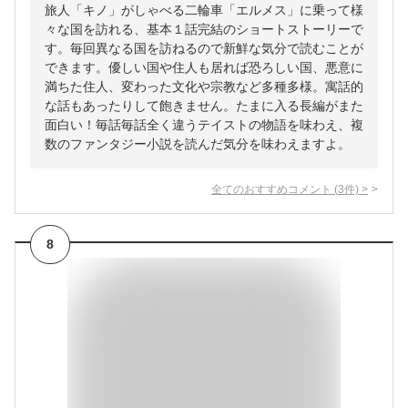
旅人「キノ」がしゃべる二輪車「エルメス」に乗って様
々な国を訪れる、基本１話完結のショートストーリーで
す。毎回異なる国を訪ねるので新鮮な気分で読むことが
できます。優しい国や住人も居れば恐ろしい国、悪意に
満ちた住人、変わった文化や宗教など多種多様。寓話的
な話もあったりして飽きません。たまに入る長編がまた
面白い！毎話毎話全く違うテイストの物語を味わえ、複
数のファンタジー小説を読んだ気分を味わえますよ。
全てのおすすめコメント
(
3
件)
>
8