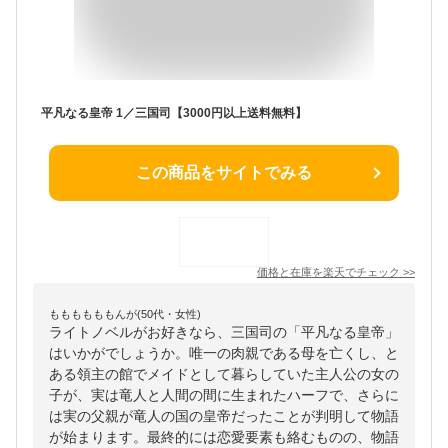
平凡なる皇帝 1／三国司【3000円以上送料無料】
この商品をサイトでみる
価格と在庫を
楽天
でチェック
>>
ももももももんが(50代・女性)
ライトノベルがお好きなら、三国司の「平凡なる皇帝」
はいかがでしょうか。唯一の肉親である母を亡くし、と
ある領主の館でメイドとして暮らしていた主人公の女の
子が、実は竜人と人間の間に生まれたハーフで、さらに
は実の父親が竜人の国の皇帝だったことが判明して物語
が始まります。最終的には恋愛要素も絡むものの、物語