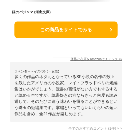
猫のパジャマ (河出文庫)
この商品をサイトでみる
価格と在庫を
Amazon
でチェック
>>
ラベンダーヘイズ(50代・女性)
多くの作品のネタ元となっているSF小説の名作の数々
を残したアメリカの小説家、レイ・ブラッドベリの短編
集はいかがでしょう。読書の習慣がない方でもするする
と読める本ですが、読書好きの方ならきっと何度も読み
返して、そのたびに違う味わいを得ることができるとい
う珠玉の短編集です。掌編といってもいいくらいの短い
作品を含め、全21作品が楽しめます。
全てのおすすめコメント
(
1
件)
>