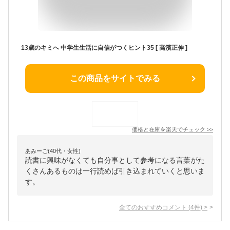
13歳のキミへ 中学生生活に自信がつくヒント35 [ 高濱正伸 ]
この商品をサイトでみる
価格と在庫を
楽天
でチェック
>>
あみーご(40代・女性)
読書に興味がなくても自分事として参考になる言葉がた
くさんあるものは一行読めば引き込まれていくと思いま
す。
全てのおすすめコメント
(
4
件)
>