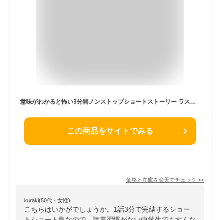
意味がわかると怖い3分間ノンストップショートストーリー ラストで君はゾッとする （PHPジュニアノベル） [ PHP研究所 ]
この商品をサイトでみる
価格と在庫を
楽天
でチェック
>>
kuraki(50代・女性)
こちらはいかがでしょうか。1話3分で完結するショー
トショート集なので、読書習慣がない中学生でもすんな