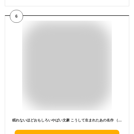
6
眠れないほどおもしろいやばい文豪 こうして生まれたあの名作 （王様文庫） [ 板野 博行 ]