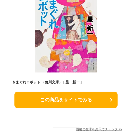
きまぐれロボット （角川文庫） [ 星 新一 ]
この商品をサイトでみる
価格と在庫を
楽天
でチェック
>>