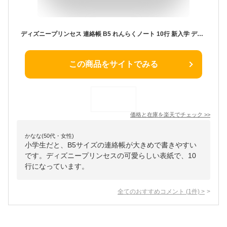
ディズニープリンセス 連絡帳 B5 れんらくノート 10行 新入学 ディズニー サンスター文具 新学期準備文具 小学生 キャラクター グッズ メール便可 シネマコレクション プレゼント 男の子 女の子 ギフトバレンタイン
この商品をサイトでみる
価格と在庫を
楽天
でチェック
>>
かなな(50代・女性)
小学生だと、B5サイズの連絡帳が大きめで書きやすい
です。ディズニープリンセスの可愛らしい表紙で、10
行になっています。
全てのおすすめコメント
(
1
件)
>