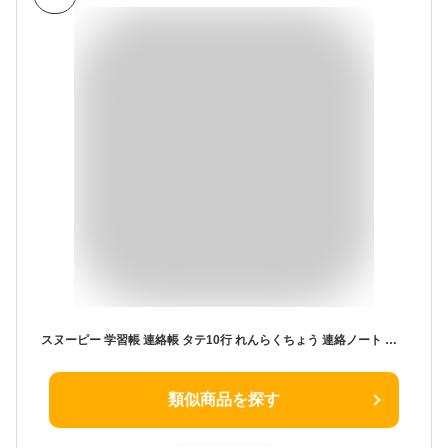
スヌーピー 学習帳 連絡帳 タテ10行 れんらくちょう 連絡ノート 勉強 学校 小学校 新学期 入学 キャラクター PT-125 - 送料無料※800円以上 メール便発送
類似商品を探す