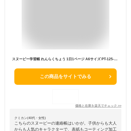
スヌーピー学習帳 れんらくちょう 1日1ページ A6サイズ PT-125-2 10冊セット 連絡帳 勉強 学校 小学校 新学期 入学 キャラクター - メール便不可
この商品をサイトでみる
価格と在庫を
楽天
でチェック
>>
クミカン(40代・女性)
こちらのスヌーピーの連絡帳はいかが。子供からも大人
からも人気のキャラクターで、表紙もコーティング加工