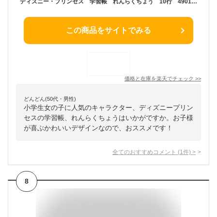
ディズニー・プリンセス 学習帳 れんらくちょう 10行 4901771312391 [M便 1/3] [disneyzone]
この商品をサイトでみる
価格と在庫を
楽天
でチェック
>>
どんどん(50代・男性)
小学生女の子に人気のキャラクター、ディズニープリン
セスの学習帳、れんらくちょうはいかがですか。お子様
が喜ぶかわいいデザインなので、おススメです！
全てのおすすめコメント
(
1
件)
>
8