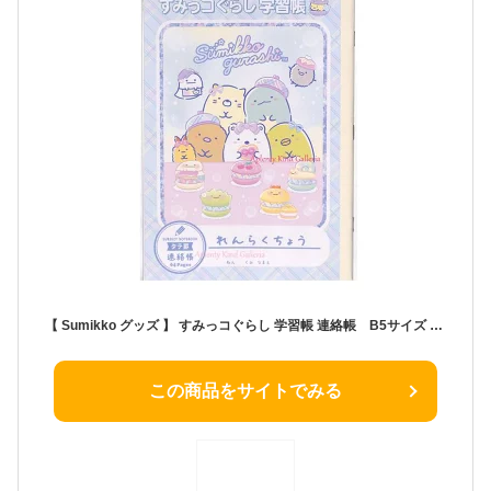
【 Sumikko グッズ 】 すみっコぐらし 学習帳 連絡帳 B5サイズ NY-36202 スイーツ柄 11行 タテ書き 32枚 すみっこぐらし 連絡ノート れんらくちょう 入学 新学期 進級準備 タータンチェック風 マカロン ホイップクリーム Notebook【5冊まで3cmメール便OK】
この商品をサイトでみる