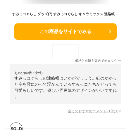
すみっコぐらし グッズ(7) すみっコぐらし キャラミックス 連絡帳(タテ) 空と雲 NY38002【すみっこぐらし/スミッコグラシ/サンエックス/文具/文房具/ステーショナリー/ノート/れんらくちょう】
この商品をサイトでみる
価格と在庫を
楽天
でチェック
>>
あめぴ(50代・女性)
すみっコぐらしの連絡帳はいかがでしょう。虹のかかっ
た空を雲にのって浮かんでいるすみっコたちがとっても
可愛らしいです。優しい雰囲気のデザインがいいですね
。
全てのおすすめコメント
(
1
件)
>
SOLD