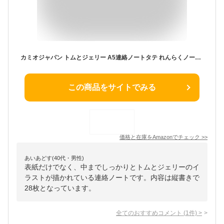
カミオジャパン トムとジェリー A5連絡ノートタテ れんらくノート 連絡帳 れんらくちょう たて書き 038188
この商品をサイトでみる
価格と在庫を
Amazon
でチェック
>>
あいあどす(40代・男性)
表紙だけでなく、中までしっかりとトムとジェリーのイ
ラストが描かれている連絡ノートです。内容は縦書きで
28枚となっています。
全てのおすすめコメント
(
1
件)
>