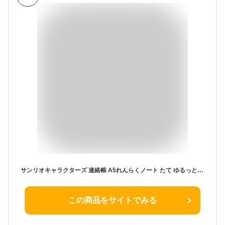
サンリオキャラクターズ 連絡帳 A5れんらくノート たて ゆるっと 新入学 サンリオ カミオジャパン 新学期準備文具 縦書き キャラクター グッズ メール便可 シネマコレクション
この商品をサイトでみる