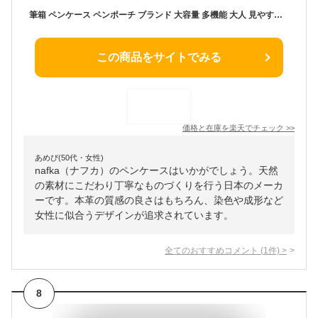
筆箱 ペンケース ペンポーチ ブランド 大容量 多機能 大人 見やすい 自立 レディース nafka ナフカ 本革 牛革 モストロレザー レザー 日本製 コンパクト 革小物 シンプル かわいい おしゃれ nfk-72204 送料無料
この商品をサイトでみる
価格と在庫を
楽天
でチェック
>>
あめぴ(50代・女性)
nafka（ナフカ）のペンケースはいかがでしょう。天然
の素材にこだわり丁寧なものづくりを行う日本のメーカ
ーです。本革の質感の良さはもちろん、染色や成形など
女性に似合うデザインが追求されています。
全てのおすすめコメント
(
1
件)
>
8