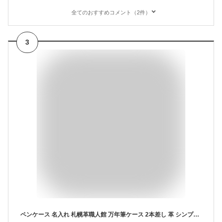
全てのおすすめコメント（2件）
3
ペンケース 名入れ 札幌革職人館 万年筆ケース 2本差し 革 シンプル おしゃれ レザー 本革 メンズ レディース 1本 2本 3本 大人 筆箱 ペン差し 大学生 仕切り 小さめ ブランド 高級感 日本製 就職祝い 昇進 退職 入学 男性 女性 ビジネス ギフト プレゼント 敬老の日