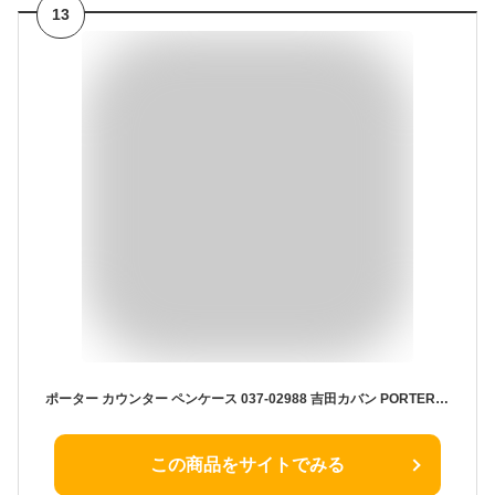
13
ポーター カウンター ペンケース 037-02988 吉田カバン PORTER ペンケース COUNTER カウンター 037-02988 メンズ レディース 人気 ブランド おしゃれ 革 レザー 日本製 正規取扱店 楽天 カバン ギフト
この商品をサイトでみる