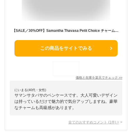
【SALE／30%OFF】Samantha Thavasa Petit Choice チャーム付きペンケース サマンサタバサプチチョイス 財布・ポーチ・ケース ポーチ ブラック ブルー ピンク グレー【送料無料】
この商品をサイトでみる
価格と在庫を
楽天
でチェック
>>
にいまる(40代・女性)
サマンサタバサのペンケースです。大人可愛いデザイン
は持っているだけで魅力的で気分アップしますね。豪華
なチャームも高級感があります。
全てのおすすめコメント
(
1
件)
>