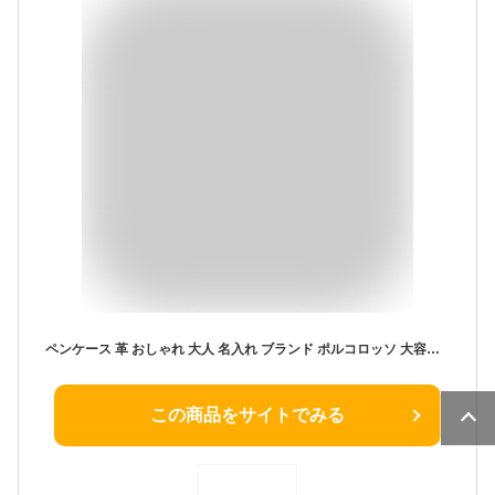
ペンケース 革 おしゃれ 大人 名入れ ブランド ポルコロッソ 大容量 メンズ レディース シンプル 筆箱 筆入れ 本革 栃木レザー レザー 日本製 ギフト 革婚式 プレゼント 入学祝い 就職祝い 誕生日 父の日 母の日 無地 男性 女性 30代 40代 50代 60代 還暦祝い [sokunou]
この商品をサイトでみる