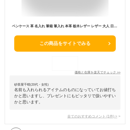
ペンケース 革 名入れ 筆箱 筆入れ 本革 栃木レザー レザー 大人 日本製 大容量 シンプル ブランド ポルコロッソ メンズ レディース おしゃれ ギフト 革婚式 プレゼント 入学祝い 就職祝い 誕生日 父の日 母の日 無地 男性 女性 40代 50代 還暦祝い [sokunou]
この商品をサイトでみる
価格と在庫を
楽天
でチェック
>>
砂茶屋千晴(20代・女性)
名前も入れられるアイテムのものになっていてお値打ち
かと思いますし、プレゼントにもピッタリで扱いやすい
かと思います。
全てのおすすめコメント
(
1
件)
>