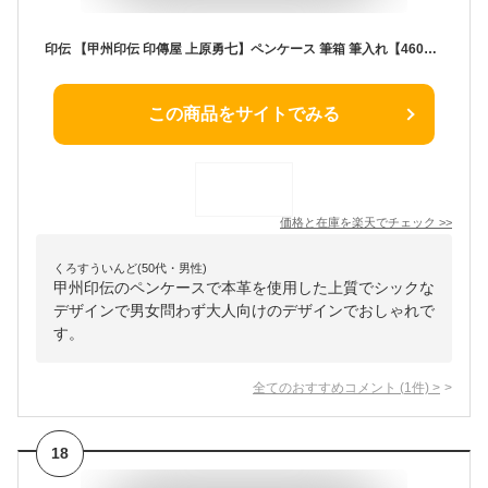
印伝 【甲州印伝 印傳屋 上原勇七】ペンケース 筆箱 筆入れ【4604 網代編 黒地×黒漆】 男性用 メンズ 女性用 レディース 鹿革 本革 レザー シンプル 和柄 ブランド 冬ギフト バレンタイン 贈り物 【YM02】
この商品をサイトでみる
価格と在庫を
楽天
でチェック
>>
くろすういんど(50代・男性)
甲州印伝のペンケースで本革を使用した上質でシックな
デザインで男女問わず大人向けのデザインでおしゃれで
す。
全てのおすすめコメント
(
1
件)
>
18