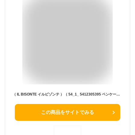
（ IL BISONTE イルビゾンテ ）（ 54_1_ 5412305395 ペンケース 筆箱 レザーペンケース 定番 ）イル ビゾンテ コンパクトペンケースIL BISONTE / イル・ビゾンテ / イルビゾンテ（ メンズ レディース ）（ 商品番号 IB-1-05395 ）
この商品をサイトでみる