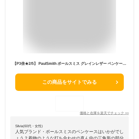
【P3倍★2/5】 PaulSmith ポールスミス グレインレザー ペンケース 筆箱 453009 P165 メンズ レディース ブランド 正規品 新品 ギフト バレンタイン プレゼント 男性 彼氏 誕生日
この商品をサイトでみる
価格と在庫を
楽天
でチェック
>>
Silvia(60代・女性)
人気ブランド・ポールスミスのペンケースはいかがでし
ょう？着物のような打ち合わせの真ん中の三角形の部分