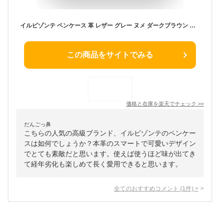
イルビゾンテ ペンケース 革 レザー グレー ヌメ ダークブラウン ブラック ネイビー オリーブ ビリジアングリーン IL BISONTE 横長 筆箱 かわいい おしゃれ イルビソンテ ・411466-0062302(メンズ)(レディース)(1F)
この商品をサイトでみる
価格と在庫を
楽天
でチェック
>>
だんごっ鼻
こちらの人気の高級ブランド、イルビゾンテのペンケー
スは如何でしょうか？本革のスマートで可愛いデザイン
でとても素敵だと思います。使えば使うほど味が出てき
て経年劣化も楽しめて長く愛用できると思います。
全てのおすすめコメント
(
1
件)
>