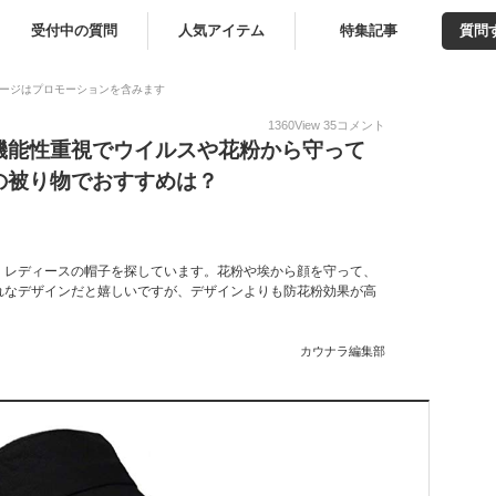
受付中の質問
人気アイテム
特集記事
質問
ージはプロモーションを含みます
1360
View
35
コメント
機能性重視でウイルスや花粉から守って
の被り物でおすすめは？
、レディースの帽子を探しています。花粉や埃から顔を守って、
れなデザインだと嬉しいですが、デザインよりも防花粉効果が高
カウナラ編集部