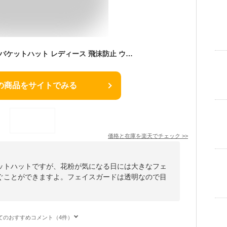
フェイスガード 帽子 バケットハット レディース 飛沫防止 ウイルス 花粉 対策 透明 軽量 保護 コットン 無地 サファリハット 夏 男女兼用 かわいい おしゃれ
の商品をサイトでみる
価格と在庫を
楽天
でチェック
>>
ットハットですが、花粉が気になる日には大きなフェ
ぐことができますよ。フェイスガードは透明なので目
てのおすすめコメント（4件）