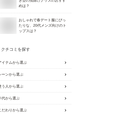
き型の虫除けグッズのおすす
めは？
おしゃれで春デート服にぴっ
たりな、20代メンズ向けのト
ップスは？
クチコミを探す
アイテム
から選ぶ
シーン
から選ぶ
使う人
から選ぶ
年代
から選ぶ
こだわり
から選ぶ