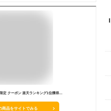
【 お買い物マラソン 限定 クーポン 楽天ランキング1位獲得】 日焼け防止 マスク 帽子 首 フェイスマスク サンバイザー つば広帽子 紫外線 暑さ対策 飛沫防止 日よけ レディース uv 折りたたみ UVカット 庭仕事用ハット フェイスカバー ネックカバー プレゼント ギフト
の商品をサイトでみる