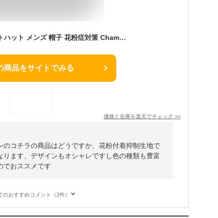
チャンピオン バケットハット メンズ 帽子 花粉症対策 Champion バケハ レディース カジュアル ハット タフタ 撥水 アウトドア 帽子 梅雨 小物 ユニセックス 全6色 [ bucket hat ] 女性 ギフト 誕生日 プレゼント 男性 ギフト ラッピング無料 メール便無料
の商品をサイトでみる
価格と在庫を
楽天
でチェック
>>
ンのコチラの商品はどうですか、花粉付着抑制生地で
なります、デザインもオシャレですし色の種類も豊富
のでおススメです
てのおすすめコメント（2件）