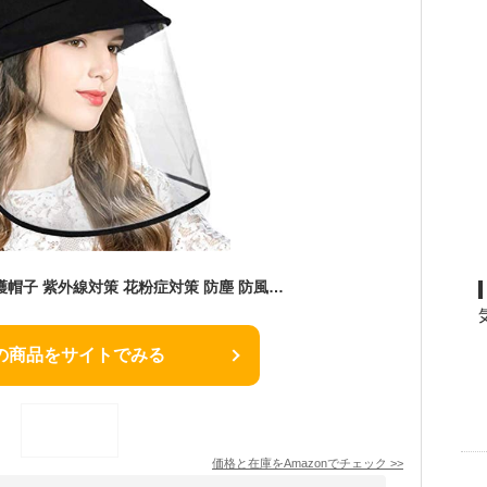
[TaiShan] ハット 保護帽子 紫外線対策 花粉症対策 防塵 防風 帽子 折りたたみ つば広 軽量 アウトドアフィッシャーマンハット (ブラック)
の商品をサイトでみる
価格と在庫を
Amazon
でチェック
>>