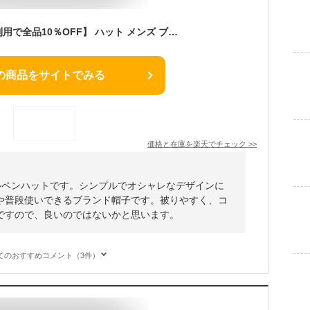
【明日は◇クーポン利用で全品10％OFF】 ハット メンズ ブランド 帽子 小さいサイズ 大きいサイズ 春 夏 秋 冬 紳士帽子 父の日 プレゼント アルペンハット 50代 60代 70代 撥水 速乾 UVカット ベージュ サンドベージュ ネイビー 敬老の日 [ alpine hat ]
の商品をサイトでみる
価格と在庫を
楽天
でチェック
>>
ルペンハットです。シンプルでオシャレなデザインに
や普段使いできるブランド帽子です。被りやすく、コ
ですので、良いのではないかと思います。
てのおすすめコメント（3件）