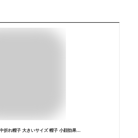
中折れハット メンズ 中折れ帽子 大きいサイズ 帽子 小顔効果 ゴルフ アウトドア おしゃれ 中高年 お父さん 紳士 レトロ ファッション プレゼント 父親 誕生日 男性用 ぼうし 40代 50代 60代 70代 80代 90代 秋冬