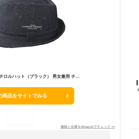
(C・U・P・C)デニムチロルハット（ブラック） 男女兼用 チロルハット アルペンハット 帽子 ぼうし ハット サハリハット サファリハット チロルハット おしゃれ オシャレ お洒落 ダンディ メンズ 男 男性 紳士 婦人 レディース 女性 女 オールシーズン 春 夏 秋 冬 綿 ジーンズ デニム かっこいい 格好いい シンプル 上品 C・U・P・C ポロクラブ ケンブリッジ大学ポロクラブ ブランド
の商品をサイトでみる
価格と在庫を
Amazon
でチェック
>>