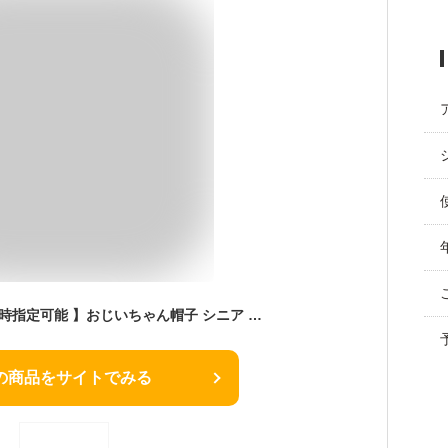
【 無料ラッピング 日時指定可能 】おじいちゃん帽子 シニア メンズ 男性 ファッション 70代 80代 90代 贈り物 高齢者 紳士服 コットンヘリンボン ハンチング ギフト 誕生日プレゼント 綿 帽子
の商品をサイトでみる