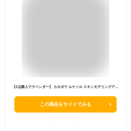
【2点購入でラベンダー】 カネボウ ルナソル スキンモデリングアイズ 【02ベージュオレンジ】[ LUNASOL ルナソル カネボウ アイシャドウ スキンモデリングアイズ シャドウ ブラウン eye shadow eyeshadow ]【 定形外 送料無料 】
この商品をサイトでみる