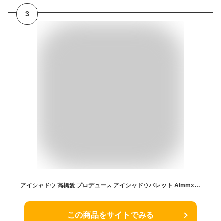
3
アイシャドウ 高橋愛 プロデュース アイシャドウパレット Aimmx ブラウン ピンク オレンジ オーガニック ラメ マット ハイライター チェイサー アイシャドウベース チップ付き 無添加 アイパレット コスメ イエベ ブルベ ジェンダーレス メンズ プレゼント ギフト 日本製
この商品をサイトでみる