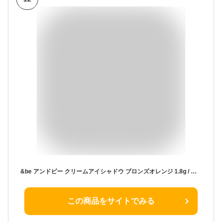
&be アンドビー クリームアイシャドウ ブロンズオレンジ 1.8g / クリームタイプ 保湿 うるおう 微細パール アイシャドウベース アイカラー ラメ グリッター 高発色 高密着 ラメシャドウ アイメイク 立体メイク 立体感 よれにくい
この商品をサイトでみる