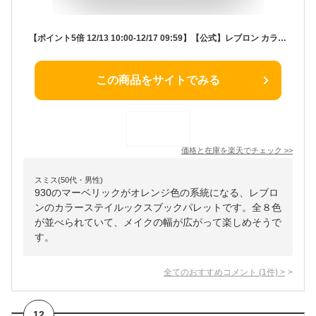
【ポイント5倍 12/13 10:00-12/17 09:59】【公式】レブロン カラーステイ ルックス ブック パレット 3.4g 定番4色 限定1色 アイシャドウ アイパレット レブロン アイシャドウ 8色入り
この商品をサイトでみる
価格と在庫を
楽天
でチェック
>>
スミス(50代・男性)
930のマーベリックがオレンジ色の系統になる、レブロ
ンのカラーステイルックスブックパレットです。全８色
が並べられていて、メイクの幅が広がって楽しめそうで
す。
全てのおすすめコメント
(
1
件)
>
12