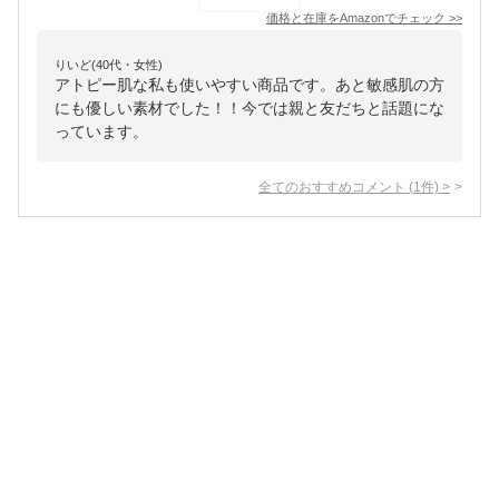
価格と在庫を
Amazon
でチェック
>>
りいど(40代・女性)
アトピー肌な私も使いやすい商品です。あと敏感肌の方
にも優しい素材でした！！今では親と友だちと話題にな
っています。
全てのおすすめコメント
(
1
件)
>