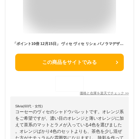
「ポイント10倍 12月15日」 ヴィセ ヴィセ リシェ パノラマデザイン アイパレット BR-4 オレンジブラウン 無香料 5.5g アイシャドウ アットコスメ 正規品
この商品をサイトでみる
価格と在庫を
楽天
でチェック
>>
Silvia(60代・女性)
コーセーのヴィセのシャドウパレットです。オレンジ系
をご希望ですが、濃い目のオレンジと薄いオレンジに加
えて茶系のマットとラメが入っている4色を選びました
。オレンジばかり4色のセットよりも、茶色を少し混ぜ
た方がナチュラルな雰囲気になりますし、陰影を作って