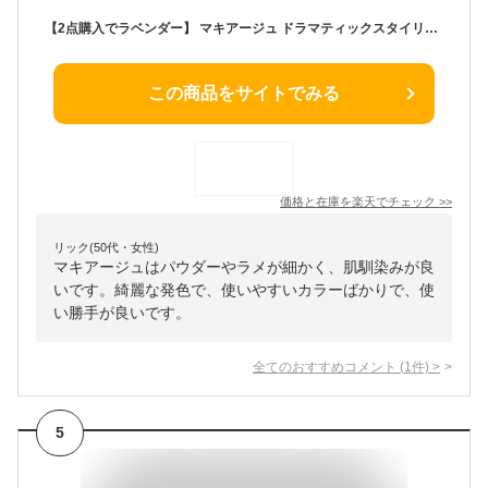
【2点購入でラベンダー】 マキアージュ ドラマティックスタイリングアイズ 【 OR303 】 4g 資生堂 [ shiseido Maquillage 化粧品 ドラマティック アイカラー アイシャドー アイシャドウ オレンジキャラメル ]【 定形外 送料無料 】
この商品をサイトでみる
価格と在庫を
楽天
でチェック
>>
リック(50代・女性)
マキアージュはパウダーやラメが細かく、肌馴染みが良
いです。綺麗な発色で、使いやすいカラーばかりで、使
い勝手が良いです。
全てのおすすめコメント
(
1
件)
>
5