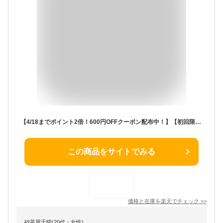
【4/18までポイント2倍！600円OFFクーポン配布中！】【初回限定】美・皇潤パーフェクト メッシュドボーテ ハイカバー クッションコンパクト【本品1個＋（本品1個増量 ）】 クッションファンデーション ファンデーション クッションファンデ クッションファンデーション
この商品をサイトでみる
価格と在庫を
楽天
でチェック
>>
砂茶屋千晴(20代・女性)