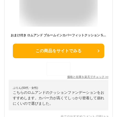
おまけ付き ロムアンド ブルームインカバーフィットクッション SPF40PA++ rom&nd 密着ファンデ クッションファンデ 韓国 カバー力 ベースメイク メイクアップ 赤み つや セミマット 韓国コスメ ファンデ ゆうパケット 送料無料
この商品をサイトでみる
価格と在庫を
楽天
でチェック
>>
ぷりん(50代・女性)
こちらのロムアンドのクッションファンデーションをお
すすめします。カバー力が高くてしっかり密着して崩れ
にくいので選びました。
全てのおすすめコメント
(
2
件)
>