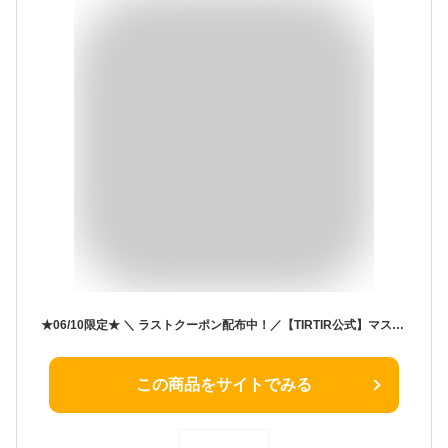
★06/10限定★ ＼ ラストクーポン配布中！／【TIRTIR公式】マスクフィットミニクッション4種[レッド/オールカバー/マスクフィット/クールサン] MINI 4.5g クッションファンデ / 韓国コスメ
この商品をサイトでみる