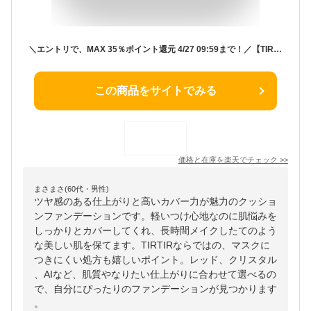
＼エントリで、MAX 35％ポイント還元 4/27 09:59まで！／【TIRTIR公式】 マスクフィットクッションシリーズ（ルビーメッシュ / AI / レッド / クリスタルメッシュ 全5種) 本品 18g, 15g クッションファンデ / クッションファンデーション / クッションファンデ
この商品をサイトでみる
価格と在庫を
楽天
でチェック
>>
まさまさ(60代・男性)
ツヤ感のある仕上がりと高いカバー力が魅力のクッショ
ンファンデーションです。軽いつけ心地なのに肌悩みを
しっかりとカバーしてくれ、長時間メイクしたてのよう
な美しい肌を保てます。TIRTIRならではの、マスクに
つきにくい処方も嬉しいポイント。レッド、クリスタル
、AIなど、肌質やなりたい仕上がりに合わせて選べるの
で、自分にぴったりのファンデーションが見つかります
。