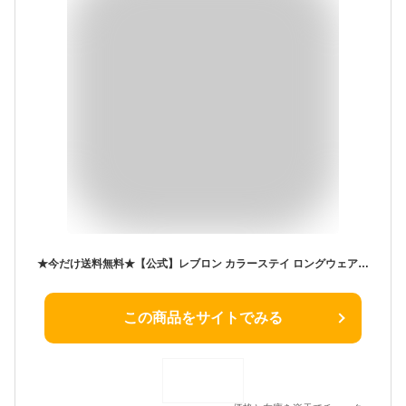
★今だけ送料無料★【公式】レブロン カラーステイ ロングウェア UV クッション ファンデーション 12.5mL 全3色 クッションファンデ SPF50 PA++++ くずれない ツヤ肌 カバー力 透明感 保湿 毛穴 美白 崩れにくい
この商品をサイトでみる