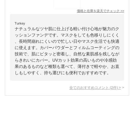
価格と在庫を
楽天
でチェック
>>
Turkey
ナチュラルなツヤ肌に仕上げる軽い付け心地が魅力のク
ッションファンデです。マスクをしても色移りしにくく
、長時間崩れにくいので忙しい日やマスク生活でも快適
に使えます。カバーパウダーとフィルムコーティングの
技術で、肌にピタッと密着し、自然な素肌感を残しなが
らきれいにカバー。UVカット効果の高いものや冷感効
果のあるものなど種類も選べて、薄付きで軽やか、お直
しもしやすく、持ち運びにも便利でおすすめです。
全てのおすすめコメント
(
2
件)
>