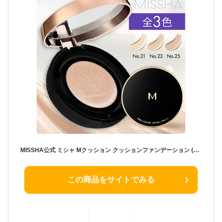
MISSHA公式 ミシャ Mクッション クッションファンデーション (プロカバー) 全3色 15g クッションファンデ プチプラ 韓国コスメ 韓国 プロカバー マット 詰め替え 乾燥肌
この商品をサイトでみる