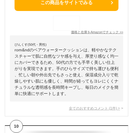
この商品をサイトでみる
価格と在庫を
Amazon
でチェック
>>
ぴんくす(50代・男性)
rom&ndのベアウォータークッションは、軽やかなテク
スチャーで肌に自然なツヤ感を与え、厚塗り感なく均一
にカバーできるため、50代の方でも手早く美しい仕上
がりを実現できます。手のひらサイズで持ち運びも便利
、忙しい朝や外出先でもさっと使え、保湿成分入りで乾
燥しやすい肌にも優しく、時間が経ってもヨレにくくナ
チュラルな透明感を長時間キープし、毎日のメイクを簡
単に快適にサポートします。
全てのおすすめコメント
(
1
件)
>
10