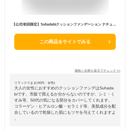
【公式/初回限定】Suhadabiクッションファンデーション ナチュラルベージュ ナチュラルオークル / SPF50+ リキッドファンデ 40代 50代 60代 70代 80代 ツヤ シミ シワ くすみ カバー力 崩れない 時短メイク
この商品をサイトでみる
価格と在庫を
楽天
でチェック
>>
リラックスまま(40代・女性)
大人の女性におすすめのクッションファンデはSuhada
biです。市販で買えるか分からないのですが、シミ・く
すみ等、50代の気になる部分をカバーしてくれます。
コラーゲン・ヒアルロン酸・セラミド等、美肌成分を配
合しているので乾燥した肌にもツヤを与えてくれますよ
。