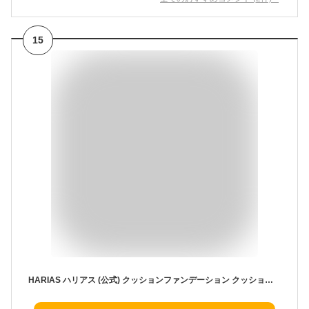
15
HARIAS ハリアス (公式) クッションファンデーション クッションファンデ SPF50+ ナイアシンアミド 医薬部外品 美容液 ファンデーション 人気ランキング (オークル)