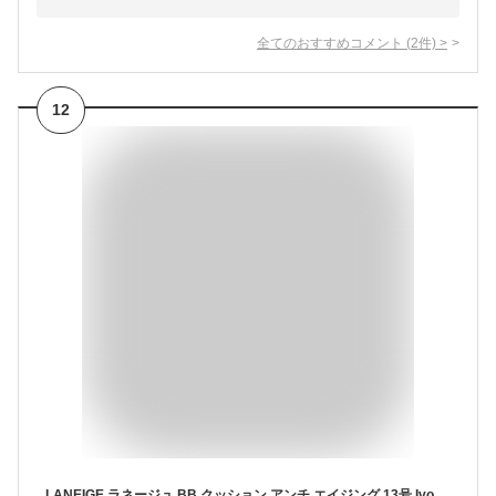
全てのおすすめコメント
(
2
件)
>
12
LANEIGE ラネージュ BB クッション アンチ エイジング 13号 Ivory SPF50+ PA+++ 15g x 2【韓国化粧品】【アモーレパシフィック】【韓国コスメ】【国内発送】【メイクアップ】 【SNS話題商品】【女優チョン・ジヒョン愛用】