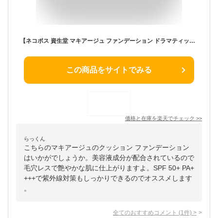
【ネコポス 資生堂 マキアージュ ファンデーション ドラマティックエッセンスクッション グロウ 2（レフィル）オークル 美容液 無香料 SPF 50+ PA++++ 】【資生堂正規店 追跡番号付き おまかせサンプル付き】
この商品をサイトでみる
価格と在庫を
楽天
でチェック
>>
らっくん
こちらのマキアージュのクッション ファンデーション
はいかがでしょうか。美容液成分が配合されているので
毛穴レスで艶やかな肌に仕上がりますよ。SPF 50+ PA+
+++で紫外線対策もしっかりできるのでオススメします
。
全てのおすすめコメント
(
1
件)
>