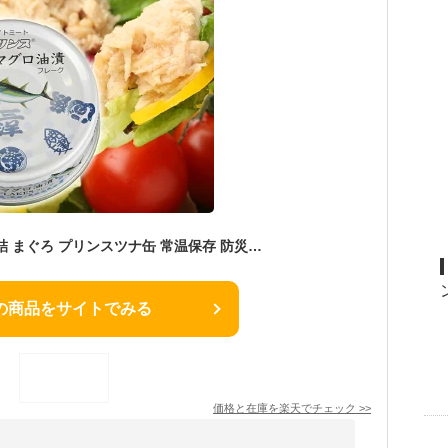
【ふるさと納税】 缶詰 まぐろ プリンスツナ缶 常温保存 防災 非常食 キャンプ アウトドア キハダまぐろ ツナ缶 24缶セット 魚 焼津 a11-068
の商品をサイトでみる
価格と在庫を
楽天
でチェック
>>