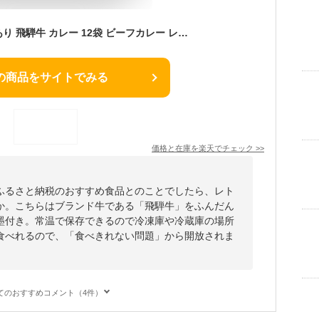
【ふるさと納税】訳あり 飛騨牛 カレー 12袋 ビーフカレー レトルト 簡易包装 常温 保存 わけあり 人気 おすすめ 牛肉 肉 お肉 ブランド 美味しい 高評価 レビュー 温めるだけ 10000円 1万円 TR3296
の商品をサイトでみる
価格と在庫を
楽天
でチェック
>>
ふるさと納税のおすすめ食品とのことでしたら、レト
か。こちらはブランド牛である「飛騨牛」をふんだん
墨付き。常温で保存できるので冷凍庫や冷蔵庫の場所
食べれるので、「食べきれない問題」から開放されま
てのおすすめコメント（4件）