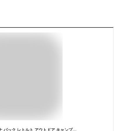
【ふるさと納税】 ツナ パック レトルト アウトドア キャンプ まぐろ油漬 常温 保存 焼津 100g×10袋入×2箱 SKOホワイトミートフレーク a16-096