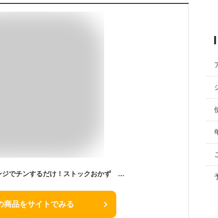
【ふるさと納税】レンジでチンするだけ！ストックおかず 和惣菜12食 肉じゃが 鶏手羽元大根 筑前煮 さばの塩焼き さばの味噌煮 詰め合わせ セット 常温保存 煮物 惣菜 常温 おかず 保存食 レトルト 送料無料 【2019年度ふるさと納税寄附額鹿児島県1位！南さつま市】
の商品をサイトでみる