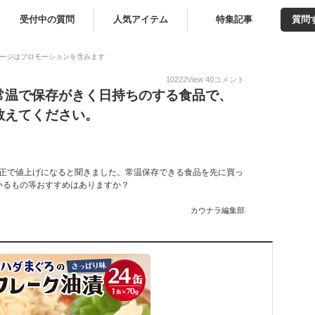
受付中の質問
人気アイテム
特集記事
質問
ージはプロモーションを含みます
10222
View
40
コメント
常温で保存がきく日持ちのする食品で、
教えてください。
度改正で値上げになると聞きました。常温保存できる食品を先に買っ
いるもの等おすすめはありますか？
カウナラ編集部