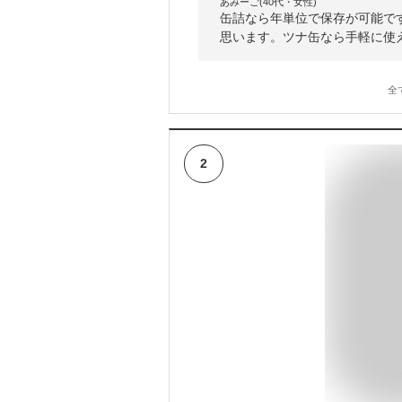
あみーご(40代・女性)
缶詰なら年単位で保存が可能で
思います。ツナ缶なら手軽に使
全
2