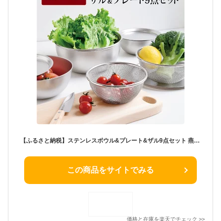
【ふるさと納税】ステンレスボウル&プレート&ザル9点セット 燕三条製 アーネスト キズが目立ちにくい ざる キッチンツール キッチン用品 調理器具 調理用品 新生活 一人暮らし 仕送り【020P104】
この商品をサイトでみる
価格と在庫を
楽天
でチェック
>>