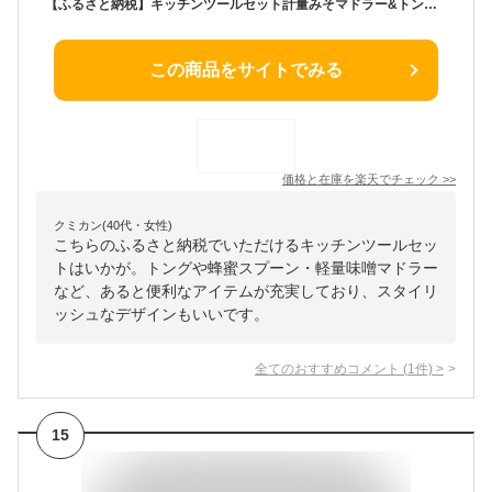
【ふるさと納税】キッチンツールセット計量みそマドラー&トング&はちみつスプーン[leye] キッチン用品 調理器具【010P162】
この商品をサイトでみる
価格と在庫を
楽天
でチェック
>>
クミカン(40代・女性)
こちらのふるさと納税でいただけるキッチンツールセッ
トはいかが。トングや蜂蜜スプーン・軽量味噌マドラー
など、あると便利なアイテムが充実しており、スタイリ
ッシュなデザインもいいです。
全てのおすすめコメント
(
1
件)
>
15