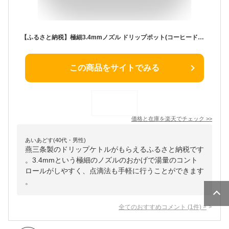
【ふるさと納税】極細3.4mmノズル ドリップポット(コーヒードリップポット) 350ml 1～2人用 コーヒー ドリップ 珈琲器具 燕三条製【015P061/017S004】
この商品をサイトでみる
価格と在庫を
楽天
でチェック
>>
あいあどす(40代・男性)
燕三条製のドリップケトルがもらえるふるさと納税です
。3.4mmという極細のノズルのおかげで湯量のコント
ロールがしやすく、点滴法も手軽に行うことができます
。
全てのおすすめコメント
(
1
件)
>