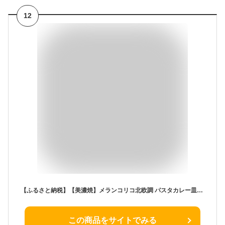
12
【ふるさと納税】【美濃焼】メランコリコ北欧調 パスタカレー皿4枚セット【陶土う庵】（1005-0122）プレート かわいい おしゃれ スタッキング ブルー 食器 器 うつわ [MBY001]
この商品をサイトでみる