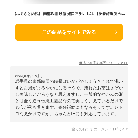
【ふるさと納税】 南部鉄器 鉄瓶 姥口アラレ 1.2L 【及春鋳造所 作】 ★南部鉄瓶 奥州市5年連続1位★ IH調理器 伝統工芸品 やかん ケトル キッチン用品 食器 日用品 雑貨[Y0035]
この商品をサイトでみる
価格と在庫を
楽天
でチェック
>>
Silvia(60代・女性)
岩手県の南部鉄器の鉄瓶はいかがでしょう？これで沸か
すとお湯がまろやかになるそうで、淹れたお茶はさぞか
し美味しいだろうなと思えますし、一般的なやかんの形
とは全く違う伝統工芸品なので美しく、見ているだけで
も心が落ち着きます。鉄分補給にもなるそうです。レト
ロな見かけですが、ちゃんとIHにも対応しています。
全てのおすすめコメント
(
1
件)
>