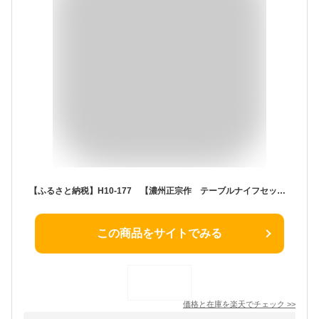
【ふるさと納税】H10-177 【濃州正宗作 テーブルナイフセット2P（フォーク付き）】 サクサク切れる、継ぎ目のない衛生的なステンレス一体型 【30営業日（45日前後）】を目安に発送
この商品をサイトでみる
価格と在庫を
楽天
でチェック
>>