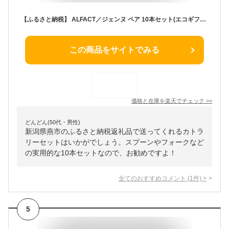
【ふるさと納税】 ALFACT／ジェンヌ ペア 10本セット(エコギフト箱入れ)【 スプーン フォーク セット カトラリー 食器 ギフト ナイフ ステンレス プレゼント 贈り物 送料無料 燕三条 新潟県 燕市 】
この商品をサイトでみる
価格と在庫を
楽天
でチェック
>>
どんどん(50代・男性)
新潟県燕市のふるさと納税返礼品で送ってくれるカトラ
リーセットはいかがでしょう。スプーンやフォークなど
の実用的な10本セットなので、お勧めですよ！
全てのおすすめコメント
(
1
件)
>
5