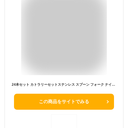
24本セット カトラリーセットステンレス スプーン フォーク ナイフ カトラリーセット食器 セット北欧 高級 クチポール風 オシャレ 衛生 耐久性 光沢感 西洋食器セット レストラン用 家庭用 食洗機対応 食器小物 カトラリー ディナーセット キッチン用品 クリスマス 結婚祝い プレゼント ギフト (ブラック)
この商品をサイトでみる