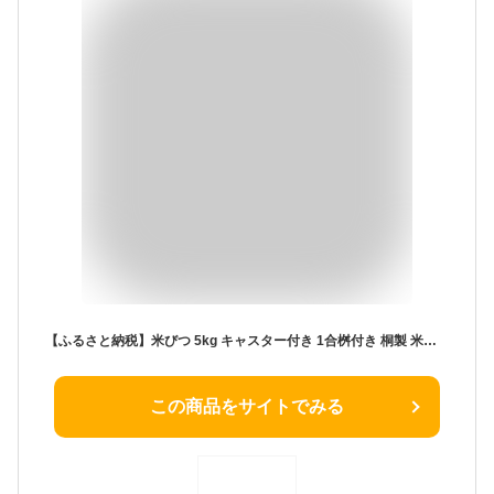
【ふるさと納税】米びつ 5kg キャスター付き 1合桝付き 桐製 米櫃 米びつ 米櫃 こめびつ ライスストッカー ライスボックス お米保管 収納 W200×D235×H288mm 調湿性 防虫効果 生活雑貨 キッチン雑貨 台所用品 新生活 増田桐箱店 九州産 送料無料
この商品をサイトでみる