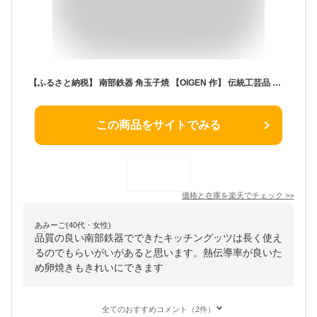
【ふるさと納税】 南部鉄器 角玉子焼 【OIGEN 作】 伝統工芸品 鉄フライパン キッチン用品 食器 日用品 調理器具 アウトドア キャンプ用品 [Z0016]
この商品をサイトでみる
価格と在庫を
楽天
でチェック
>>
あみーご(40代・女性)
品質の良い南部鉄器でできたキッチングッツは長く使え
るのでもらいがいがあると思います。熱伝導率が良いた
め卵焼きもきれいにできます
全てのおすすめコメント（2件）