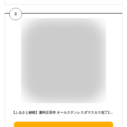
3
【ふるさと納税】濃州正宗作 オールステンレスダマスカス包丁2点セット 三徳包丁17cm ペティナイフ15cm 一体型 包丁セット (H30-35) 佐竹産業 積層鋼 おしゃれ キッチン用品 調理器具 日本製 引越し 新生活 贈り物・ギフトにも 送料無料 包丁セット【7営業日以内に発送】