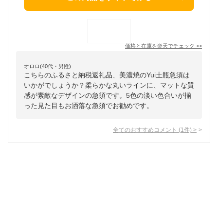
価格と在庫を
楽天
でチェック
>>
オロロ(40代・男性)
こちらのふるさと納税返礼品、美濃焼のYui土瓶急須は
いかがでしょうか？柔らかな丸いラインに、マットな質
感が素敵なデザインの急須です。5色の淡い色合いが揃
った見た目もお洒落な急須でお勧めです。
全てのおすすめコメント
(
1
件)
>