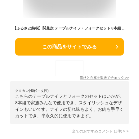
【ふるさと納税】関兼次 テーブルナイフ・フォークセット 8本組 セット（テーブルナイフ×4本・フォーク×4本） カトラリー キッチンツール おしゃれ キッチン雑貨 食器 贈り物・ギフトにも 送料無料 H10-10 【最長6ヵ月を目安に配送】
この商品をサイトでみる
価格と在庫を
楽天
でチェック
>>
クミカン(40代・女性)
こちらのテーブルナイフとフォークのセットはいかが。
8本組で家族みんなで使用でき、スタイリッシュなデザ
インもいいです。ナイフの切れ味もよく、お肉も手早く
カットでき、半永久的に使用できます。
全てのおすすめコメント
(
1
件)
>