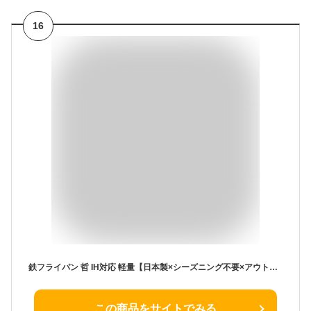
16
鉄フライパン 哲 IH対応 軽量【日本製×シーズニング不要×アウトドア×キャンプ×焚火×ガス×オーブン】【辻哲弥プロデュース】【5_Star_Gourmet_TSUJI】(TETSU) (鉄, 哲26㎝)
この商品をサイトでみる