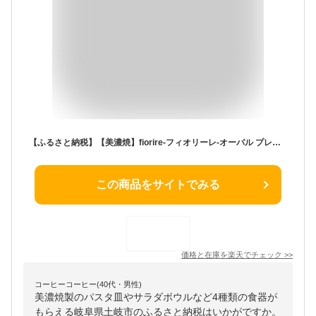
【ふるさと納税】【美濃焼】fiorire-フィオリーレ-オーバル プレート×オーバル ボウル4点セット(indigoblue×iceblue)【Felice-フェリーチェ-藤田陶器】≪土岐市≫ パスタ皿 サラダボウル 食器 [MBX007]
この商品をサイトでみる
価格と在庫を
楽天
でチェック
>>
コーヒーコーヒー(40代・男性)
美濃焼製のパスタ皿やサラダボウルなど4種類の食器が
もらえる岐阜県土岐市のふるさと納税はいかがですか。