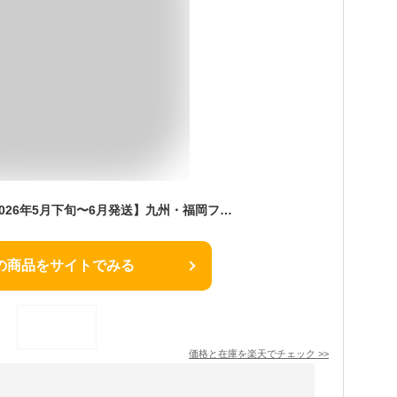
【ふるさと納税】【2026年5月下旬〜6月発送】九州・福岡フルーツ王国八女から直送！桃 8玉入り＜配送不可：北海道・沖縄・離島＞ 県 八桃 もも モモ フルーツ くだもの 果物 産地直送 ジューシー 家庭用 自宅用 家族団らん デザート スイーツ作り 福岡女市
の商品をサイトでみる
価格と在庫を
楽天
でチェック
>>