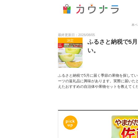
本ペ
最終更新日：2026/08/05
決定
ふるさと納税で5
い。
ふるさと納税で5月に届く季節の果物を探して
ーツの返礼品に興味があります。実際に届いた
えたおすすめの自治体や果物セットを教えてく
pick
up