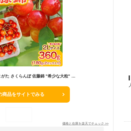
【ふるさと納税】やまがた さくらんぼ 佐藤錦 "希少な大粒" 2Lサイズ 360g(180g×2パック入り) 1箱【令和8年産先行予約】FS25-573 くだもの 果物 フルーツ 山形 山形県 山形市 お取り寄せ 2026年産
の商品をサイトでみる
価格と在庫を
楽天
でチェック
>>