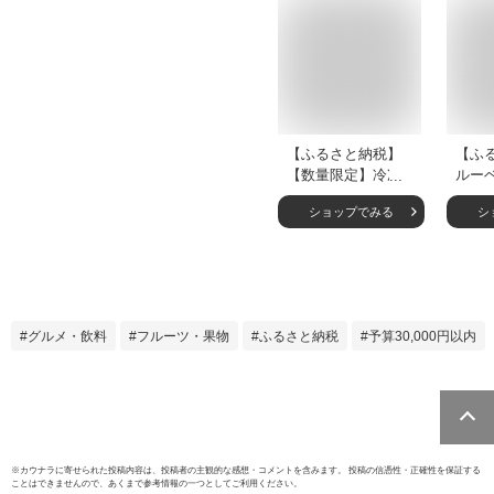
【ふるさと納税】
【ふ
【数量限定】冷凍有
ルーベ
機ブルーベリー
( 2パ
ショップでみる
シ
1.2kg（400g×3袋）
1.2k
【20
送開始
県産 
ツ 果
家製
グルメ・飲料
フルーツ・果物
ふるさと納税
予算30,000円以内
※
カウナラ
に寄せられた投稿内容は、投稿者の主観的な感想・コメントを含みます。 投稿の信憑性・正確性を保証する
ことはできませんので、あくまで参考情報の一つとしてご利用ください。