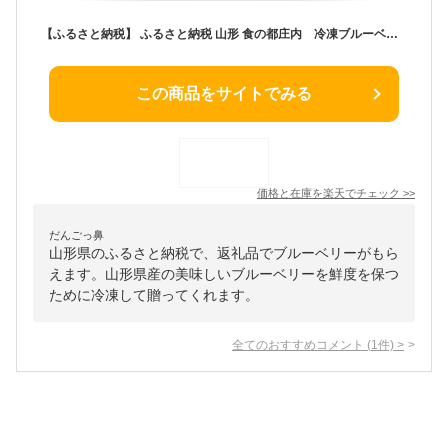
【ふるさと納税】 ふるさと納税 山形 食の都庄内 冷凍ブルーベリー2kg（8月中旬より発送開始）
この商品をサイトでみる
価格と在庫を
楽天
でチェック
>>
だんごっ鼻
山形県のふるさと納税で、返礼品でブルーベリーがもら
えます。山形県産の美味しいブルーベリーを鮮度を保つ
ために冷凍して贈ってくれます。
全てのおすすめコメント
(
1
件)
>