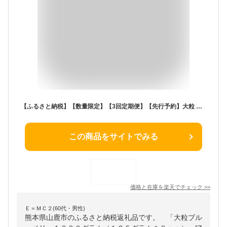
【ふるさと納税】【数量限定】【3回定期便】【先行予約】大粒 ブルーベリー 1000g（125g×8pc） 【すみれファーム】[ZEP005]
この商品をサイトでみる
価格と在庫を
楽天
でチェック
>>
Ｅ＝ＭＣ２(60代・男性)
熊本県山鹿市のふるさと納税返礼品です。 「大粒ブル