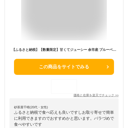
【ふるさと納税】【数量限定】甘くてジューシー 余市産 ブルーベリー 冷凍 北海道 余市町 国産 抗酸化作用 フルーツ 果物 お取り寄せ 小分け パック スムージー ジュース バラ詰め 不揃い 送料無料
この商品をサイトでみる
価格と在庫を
楽天
でチェック
>>
砂茶屋千晴(20代・女性)
ふるさと納税で食べ応えも良いですしお取り寄せで簡単
に利用できますのでおすすめかと思います。バラづめで
食べやすいです