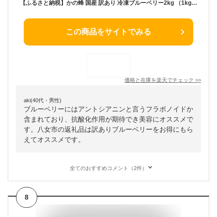
【ふるさと納税】かの蜂 国産 訳あり 冷凍ブルーベリー2kg （1kg×2袋） 八女市産 ブルーベリー｜冷凍フルーツ スムージー ヨーグルト ジャム作り 訳アリ 果物 大容量
この商品をサイトでみる
価格と在庫を
楽天
でチェック
>>
aki(40代・男性)
ブルーベリーにはアントシアニンと言うフラボノイドか
含まれており、抗酸化作用が期待でき美容にオススメで
す。八女市の返礼品は訳ありブルーベリーをお得にもら
えてオススメです。
全てのおすすめコメント（2件）
8