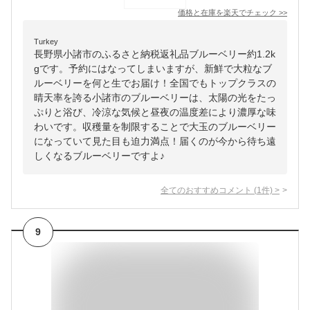
価格と在庫を
楽天
でチェック
>>
Turkey
長野県小諸市のふるさと納税返礼品ブルーベリー約1.2k
gです。予約にはなってしまいますが、新鮮で大粒なブ
ルーベリーを何と生でお届け！全国でもトップクラスの
晴天率を誇る小諸市のブルーベリーは、太陽の光をたっ
ぷりと浴び、冷涼な気候と昼夜の温度差により濃厚な味
わいです。収穫量を制限することで大玉のブルーベリー
になっていて見た目も迫力満点！届くのが今から待ち遠
しくなるブルーベリーですよ♪
全てのおすすめコメント
(
1
件)
>
9