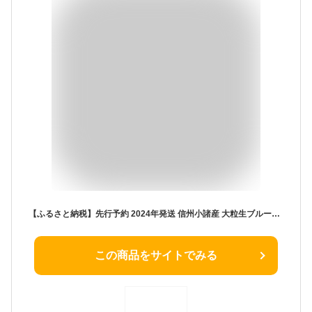
【ふるさと納税】先行予約 2024年発送 信州小諸産 大粒生ブルーベリー 約1.2kg 12パック入 長野県産 【果物・フルーツ・大粒・ブルーベリー・風味豊か】 お届け：2024年7月中旬～7月下旬
この商品をサイトでみる