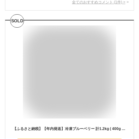
全てのおすすめコメント
(
1
件)
>
SOLD
【ふるさと納税】【年内発送】冷凍ブルーベリー 計1.2kg ( 400g × 3パック ) 熊本県産 山都町産 ブルーベリー フルーツ スムージー 果物 小分け 国産【清和の恵み工房】[YAA003]