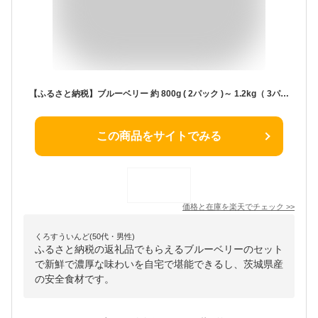
【ふるさと納税】ブルーベリー 約 800g ( 2パック )～ 1.2kg（ 3パック ） 【2024年6月から発送開始】 国産 茨城県産 ベリー フルーツ 果物 くだもの 自家製栽培
この商品をサイトでみる
価格と在庫を
楽天
でチェック
>>
くろすういんど(50代・男性)
ふるさと納税の返礼品でもらえるブルーベリーのセット
で新鮮で濃厚な味わいを自宅で堪能できるし、茨城県産
の安全食材です。