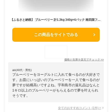
【ふるさと納税】 ブルーベリー 計1.3kg 340g×4パック 南四国ファーム 果物 フルーツ 国産 愛媛 宇和島 F010-035006
この商品をサイトでみる
価格と在庫を
楽天
でチェック
>>
aki(40代・男性)
ブルーベリーをヨーグルトに入れて食べるのが大好きで
す。お皿にいっぱいのブルーベリーを一人で食べるのが
夢ですが結構高いですよね。宇和島市の返礼品はなんと
1キロ以上のブルーベリーがもらえるので夢を叶えられ
そうです。
全てのおすすめコメント
(
1
件)
>