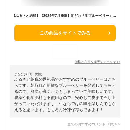
【ふるさと納税】【2024年7月発送】朝どれ「生ブルーベリー」詰め合わせ&lt;1kg&gt;【栽培期間中農薬・化学肥料未使用】【配送不可地域：離島】【1210660】
この商品をサイトでみる
価格と在庫を
楽天
でチェック
>>
かなぴ(30代・女性)
ふるさと納税の返礼品でおすすめのブルーベリーはこち
らです。朝取れた新鮮なブルーベリーを発送してもらえ
るので、鮮度が高く、身もしまっていて美味しいです。
農薬や化学肥料も不使用なので、安心して皮まで召し上
がっていただけますし、生ならではの味を楽しんでもら
えると思います。もちろん冷凍保存もできます！
全てのおすすめコメント
(
1
件)
>