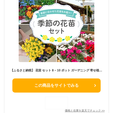
【ふるさと納税】 花苗 セット 8 ~ 10 ポット ガーデニング 寄せ植え 季節の花 贈り物 フラワー ギフト 庭園 プランター 園芸 家庭菜園 春夏秋冬 草花 鉢植え DIY 緑化 花壇 ベランダ 庭作り 花好き 園芸用品 植物 栽培キット 藤枝市 静岡県
この商品をサイトでみる
価格と在庫を
楽天
でチェック
>>