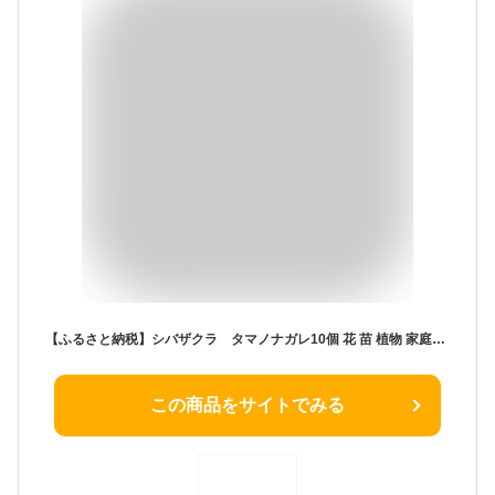
【ふるさと納税】シバザクラ タマノナガレ10個 花 苗 植物 家庭菜園 花壇 プランター ガーデニング 芝桜（BS153）
この商品をサイトでみる