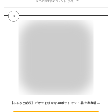
全てのおすすめコメント（5件）
3
【ふるさと納税】 ビオラ おまかせ 48ポット セット 花 生産農場 直送 寄せ植え ガーデニング 観葉植物 緑 はな hana 苗 びおら ハナ biora グリーン ぐりーん 生花 しょくぶつ スタンド花 プランター ベランダ 庭 季節 庭づくり 花苗 植物 渡辺花園 神奈川 湘南 藤沢