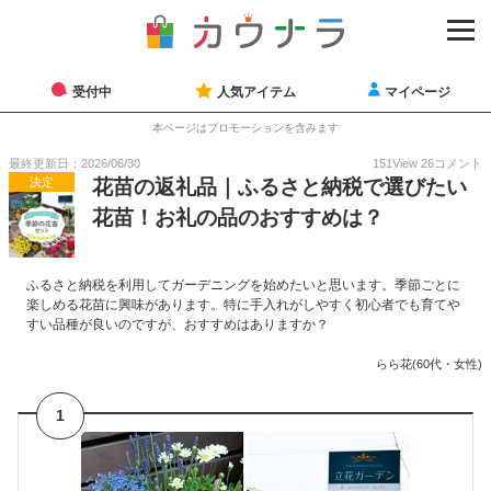
受付中
人気アイテム
マイページ
本ページはプロモーションを含みます
最終更新日：2026/06/30
151
View
26
コメント
決定
花苗の返礼品｜ふるさと納税で選びたい
花苗！お礼の品のおすすめは？
ふるさと納税を利用してガーデニングを始めたいと思います。季節ごとに
楽しめる花苗に興味があります。特に手入れがしやすく初心者でも育てや
すい品種が良いのですが、おすすめはありますか？
らら花(60代・女性)
1