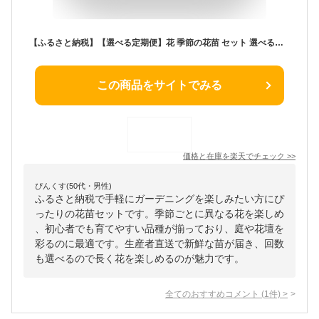
【ふるさと納税】【選べる定期便】花 季節の花苗 セット 選べる回数 1回 2回 3回 4回 | 花き品評会理事長賞受賞 花苗 生産者直送 庭 ガーデニング 花壇 苗 苗木 花の苗 花の苗物 配送不可：北海道・沖縄・離島
この商品をサイトでみる
価格と在庫を
楽天
でチェック
>>
ぴんくす(50代・男性)
ふるさと納税で手軽にガーデニングを楽しみたい方にぴ
ったりの花苗セットです。季節ごとに異なる花を楽しめ
、初心者でも育てやすい品種が揃っており、庭や花壇を
彩るのに最適です。生産者直送で新鮮な苗が届き、回数
も選べるので長く花を楽しめるのが魅力です。
全てのおすすめコメント
(
1
件)
>