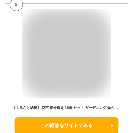
5
【ふるさと納税】 花苗 寄せ植え 16株 セット ガーデニング 母の日 父の日 プレゼント ギフト フラワーギフト 花 園芸 植物 鉢植え 季節の花 花壇 庭 園芸用品 花の贈り物 観葉植物 草花 家庭菜園 ホームガーデン 沼津市 静岡県
この商品をサイトでみる