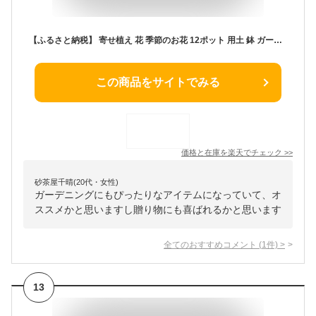
【ふるさと納税】 寄せ植え 花 季節のお花 12ポット 用土 鉢 ガーデニング プレゼント 園芸 花苗 鉢花 鉢植え プランター フラワー フラワーギフト 植物 母の日 父の日 誕生日 玄関 新築祝い ギフト 季節 送料無料 贈り物 農事組合法人ハイフラワー 埼玉県 羽生市
この商品をサイトでみる
価格と在庫を
楽天
でチェック
>>
砂茶屋千晴(20代・女性)
ガーデニングにもぴったりなアイテムになっていて、オ
ススメかと思いますし贈り物にも喜ばれるかと思います
全てのおすすめコメント
(
1
件)
>
13