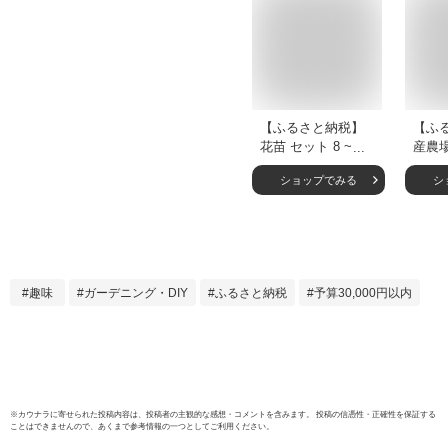
【ふるさと納税】
【ふ
花苗 セット 8 ~ 10
産農
ポット ガーデニン
花苗セ
ショップでみる
シ
グ 寄せ植え 季節の
セット
花 贈り物 フラワー
壇 ガ
ギフト 庭園 プラン
るさと
ター 園芸 家庭菜園
F6L-4
春夏秋冬 草花 鉢植
え DIY 緑化 花壇 ベ
趣味
ガーデニング・DIY
ふるさと納税
予算30,000円以内
ランダ 庭作り 花好
き 園芸用品 植物 栽
培キット 藤枝市 静
岡県
※
カウナラ
に寄せられた投稿内容は、投稿者の主観的な感想・コメントを含みます。 投稿の信憑性・正確性を保証する
ことはできませんので、あくまで参考情報の一つとしてご利用ください。