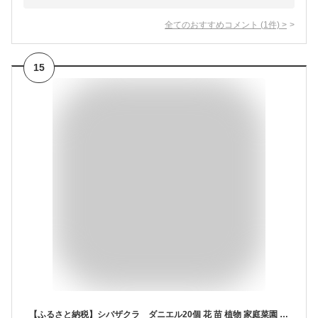
全てのおすすめコメント
(
1
件)
>
15
【ふるさと納税】シバザクラ ダニエル20個 花 苗 植物 家庭菜園 花壇 プランター ガーデニング 芝桜（BS157）