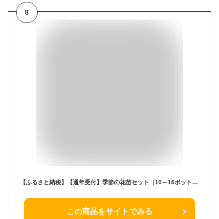
8
【ふるさと納税】【通年受付】季節の花苗セット（10～16ポット） | 相生 ガーデニング用 季節の花苗 多品種セット 初心者向け 人気 おすすめ 園芸植物 庭づくり 花壇用 お取り寄せ 通販 送料無料 ふるさと納税
この商品をサイトでみる