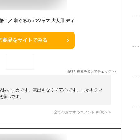
＼期間限定ポイント5倍！／ 着ぐるみ パジャマ 大人用 ディズニー フリース プーさん ティガー ピグレット イーヨー dny066 dny068 dny069 dny070 ディズニー ハロウィン 衣装 変装 コスチューム キャラクター ギフト プレゼント コスプレ 仮装 忘年会 サザック 佐川
の商品をサイトでみる
価格と在庫を
楽天
でチェック
>>
がおすすめです。露出もなくて安心です。しかもディ
勢揃いです。
全てのおすすめコメント
(
8
件)
>