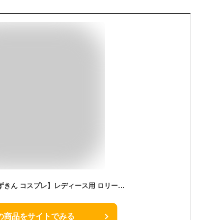
即納【ハロウィン 赤ずきん コスプレ】レディース用 ロリータ衣装 赤ずきんちゃん 悪魔コスチューム童話 フード マント ケープ コスプレ コスチューム 舞台 演出服 文化祭 宴会 余興衣装 衣裳 仮装 女性 おしゃれ ハロウィン 海外イベント costume Halloween衣装
の商品をサイトでみる