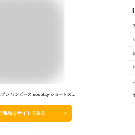
[FULINE] メイド コスプレ ワンピース cosplay ショートスカート 英国風 大きいサイズ 文化祭 学園祭 衣装 撮影 初心者 セット ショート L
の商品をサイトでみる