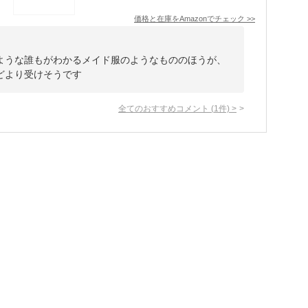
価格と在庫を
Amazon
でチェック
>>
ような誰もがわかるメイド服のようなもののほうが、
どより受けそうです
全てのおすすめコメント
(
1
件)
>