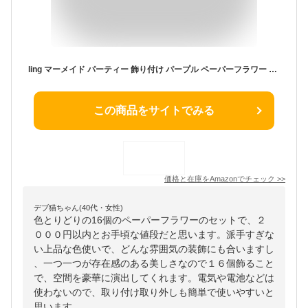
ling マーメイド パーティー 飾り付け パープル ペーパーフラワー 紙提灯 紙花 ペーパーランタン 装飾 ベビーシャワー 誕生日 グリーン 16枚セット
この商品をサイトでみる
価格と在庫を
Amazon
でチェック
>>
デブ猫ちゃん(40代・女性)
色とりどりの16個のペーパーフラワーのセットで、２
０００円以内とお手頃な値段だと思います。派手すぎな
い上品な色使いで、どんな雰囲気の装飾にも合いますし
、一つ一つが存在感のある美しさなので１６個飾ること
で、空間を豪華に演出してくれます。電気や電池などは
使わないので、取り付け取り外しも簡単で使いやすいと
思います。