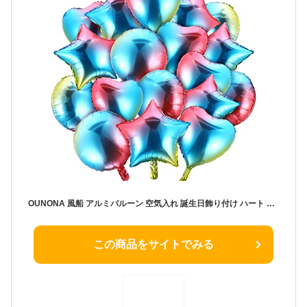
OUNONA 風船 アルミバルーン 空気入れ 誕生日飾り付け ハート 星 丸型 18インチ 18個組 グラデーション 大きい バレンタインデー飾り パーティー 結婚式 飾り イベント 二次会 文化祭 新年会 店舗装飾
この商品をサイトでみる