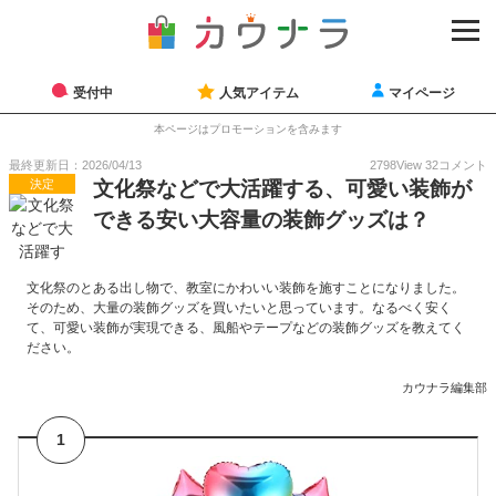
受付中
人気アイテム
マイページ
本ページはプロモーションを含みます
最終更新日：2026/04/13
2798
View
32
コメント
決定
文化祭などで大活躍する、可愛い装飾が
できる安い大容量の装飾グッズは？
文化祭のとある出し物で、教室にかわいい装飾を施すことになりました。
そのため、大量の装飾グッズを買いたいと思っています。なるべく安く
て、可愛い装飾が実現できる、風船やテープなどの装飾グッズを教えてく
ださい。
カウナラ編集部
1