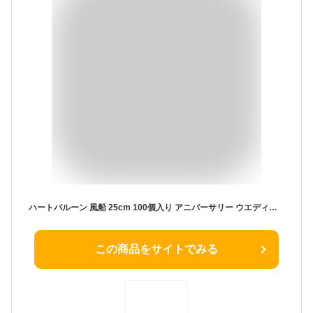
ハートバルーン 風船 25cm 100個入り アニバーサリー ウエディング 飾り付け 誕生日 結婚式 二次会 前撮り パーティー イベント プロポーズ ゴム風船 割れにくい ぺたんこ配送 送料無料 1000円ポッキリ
この商品をサイトでみる