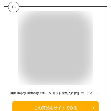
13
風船 Happy Birthday バルーン セット 空気入れ付き パーティー 装飾 バースデー 飾り付け インテリア用品 プレゼント 人気 誕生日 結婚式 二次会 お祝い 文化祭 記念写真 サプライズ等 あらゆる場面で目立つ演出ができます
この商品をサイトでみる