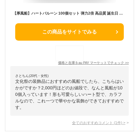
【厚風船】ハートバルーン 100個セット 弾力2倍 高品質 誕生日 結婚式 飾り 装飾 空気入れ付き
この商品をサイトでみる
価格と在庫を
au PAY マーケット
でチェック
>>
さとちん(20代・女性)
文化祭の装飾品におすすめの風船でしたら、こちらはい
かがですか？2,000円ほどのお値段で、なんと風船が10
0個入っています！形も可愛らしいハート型で、カラフ
ルなので、これ一つで華やかな装飾ができておすすめで
す。
全てのおすすめコメント
(
1
件)
>