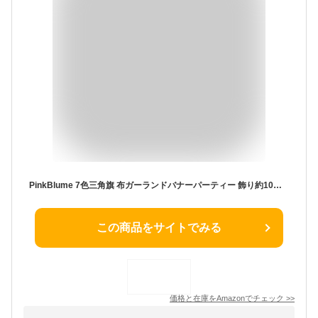
PinkBlume 7色三角旗 布ガーランドバナーパーティー 飾り約10m カラフルな布の旗 パーティペナント装飾 アウトドア 旗 誕生日 飾り付け 100日祝い 結婚式ガーランド キャンプ 旗 三角 テント飾りバースデー デコレーション 子供部屋の装飾 お祭り 用品 水洗い可能
この商品をサイトでみる
価格と在庫を
Amazon
でチェック
>>