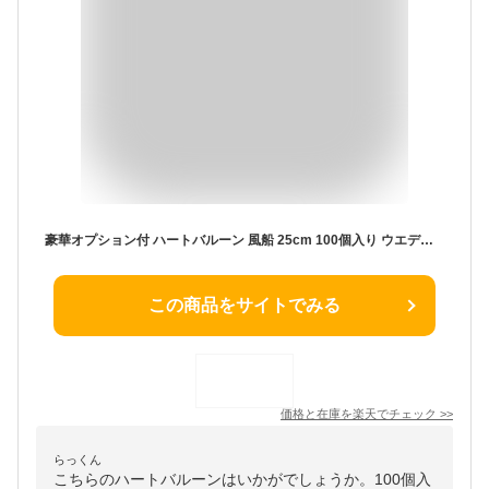
豪華オプション付 ハートバルーン 風船 25cm 100個入り ウエディング 飾り付け 誕生日 二次会 結婚式 前撮り パーティー イベント プロポーズ ゴム風船 割れにくい 大量 ぺたんこ配送 送料無料
この商品をサイトでみる
価格と在庫を
楽天
でチェック
>>
らっくん
こちらのハートバルーンはいかがでしょうか。100個入