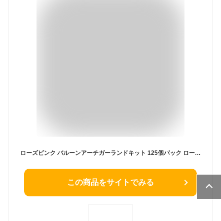
ローズピンク バルーンアーチガーランドキット 125個パック ローズピンク 紙吹雪バルーン バルーンアクセサリー付き 女の子 女性 誕生日 ウェディングパーティー センターピース 背景 エンゲージメント デコレーション用品
この商品をサイトでみる