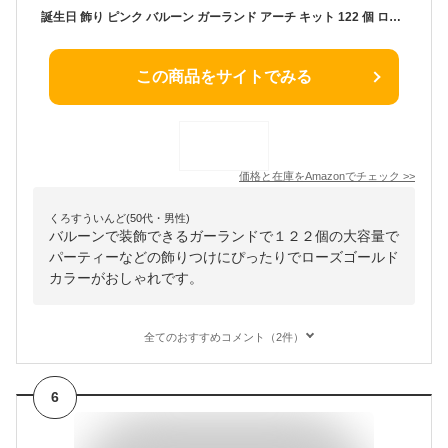
誕生日 飾り ピンク バルーン ガーランド アーチ キット 122 個 ローズレッド ベビーピンク ラテックスバルーン ローズゴールドメタリッ風船 結婚式 誕生日 開店式 文化祭 パーティー装飾 写真背景 (ピンク)
この商品をサイトでみる
価格と在庫を
Amazon
でチェック
>>
くろすういんど(50代・男性)
バルーンで装飾できるガーランドで１２２個の大容量で
パーティーなどの飾りつけにぴったりでローズゴールド
カラーがおしゃれです。
全てのおすすめコメント（2件）
6