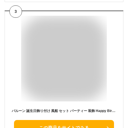
3
バルーン 誕生日飾り付け 風船 セット パーティー 装飾 Happy Birthday バースデー 飾り付け インテリア用品 プレゼント 人気 結婚式 二次会 お祝い 文化祭 記念写真 サプライズ等 あらゆる場面で目立つ演出ができます
この商品をサイトでみる