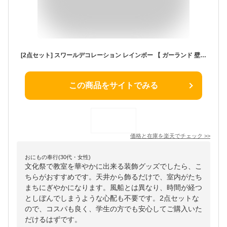
[2点セット] スワールデコレーション レインボー 【 ガーランド 壁掛け 天井飾り 誕生日パーティー 装飾品 バナー バースデーパーティー パーティーグッズ ウォールデコレーション 室内装飾 イベント用品 飾り付け パーティー用品 】
この商品をサイトでみる
価格と在庫を
楽天
でチェック
>>
おにもの奉行(30代・女性)
文化祭で教室を華やかに出来る装飾グッズでしたら、こ
ちらがおすすめです。天井から飾るだけで、室内がたち
まちにぎやかになります。風船とは異なり、時間が経つ
としぼんでしまうような心配も不要です。2点セットな
ので、コスパも良く、学生の方でも安心してご購入いた
だけるはずです。