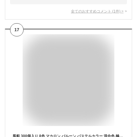
全てのおすすめコメント
(
1
件)
>
17
風船 300個入り 8色 マカロン バルーン パステルカラー 混合色 極厚風船 10インチ アソート風船 ラテックスバルーン パーティー お誕生日会 結婚式 パーティー クリスマス 記念日 誕生日 二次会 子供会 文化祭 ハロウィン イベント 飾り付け 飾り 装飾 可愛い色 balloons 6+