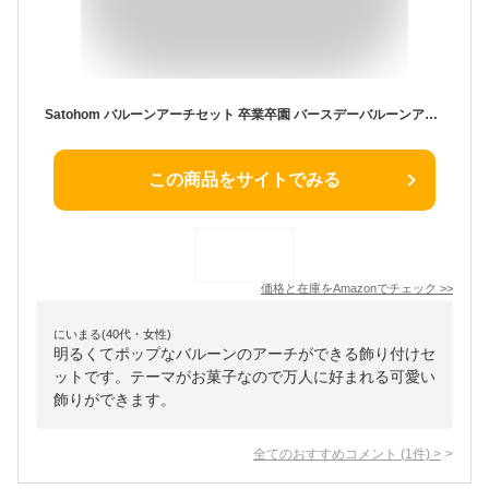
Satohom バルーンアーチセット 卒業卒園 バースデーバルーンアーチブル 飾り付けセット 開店式 結婚式 祝い風船 クリスマスパーティー バルーンブーケ パーティー ブライダルシャワーの 子供会 文化祭 風船 飾り付け
この商品をサイトでみる
価格と在庫を
Amazon
でチェック
>>
にいまる(40代・女性)
明るくてポップなバルーンのアーチができる飾り付けセ
ットです。テーマがお菓子なので万人に好まれる可愛い
飾りができます。
全てのおすすめコメント
(
1
件)
>