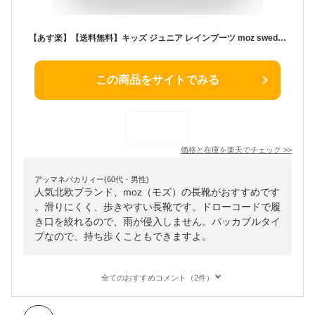
【あす楽】【送料無料】キッズ ジュニア レインブーツ moz sweden キムラ【MZ8316】キッズ ジュニア 子ども レディース 女性 親子 兄弟 姉妹 長靴 ハーフ丈 パッカブルタイプ ドローコード 完全防水 滑りにくい 歩きやすい 携帯 持ち歩き□mz8316□
この商品をサイトでみる
価格と在庫を
楽天
でチェック
>>
アッマネバカリィー(60代・男性)
人気北欧ブランド、moz（モズ）の長靴がおすすめです
。滑りにくく、歩きやすい長靴です。ドローコードで履
き口を絞れるので、雨が侵入しません。パッカブルタイ
プなので、持ち歩くこともできますよ。
全てのおすすめコメント（2件）