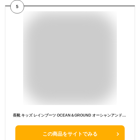
5
長靴 キッズ レインブーツ OCEAN＆GROUND オーシャンアンドグラウンド おしゃれ レインブーツ キッズ 女の子 男の子 レインシューズ レインシューズ ラバー 歩きやすい ジュニア 14～22cm 雨靴 子供 通園 通学 おしゃれ かわいい 反射板 リフレクター 1014501
この商品をサイトでみる