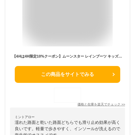
【4/4は4H限定10%クーポン】ムーンスター レインブーツ キッズ 長靴 軽量 無地 シンプル 日本製 防水 防滑 滑りにくい 柔らかい 痛くない 歩きやすい かわいい おしゃれ 2E RB C65 ジュニア チャイルド 子供靴 シューズ学校 通園 通学 雨 靴 【2405L】
この商品をサイトでみる
価格と在庫を
楽天
でチェック
>>
ミントアロー
濡れた路面と乾いた路面どちらでも滑り止め効果が高く
良いです。軽量で歩きやすく、インソールが洗えるので