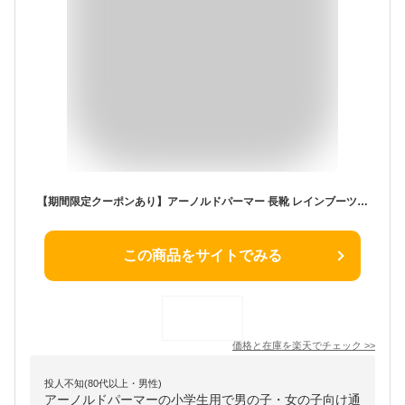
【期間限定クーポンあり】アーノルドパーマー 長靴 レインブーツ キッズ ショート 男の子 女の子 おしゃれ 軽量 歩きやすい 疲れない 痛くない 履きやすい 防水 かわいい Arnold Palmer AL7302 雨 通学 子供 ジュニア 小学生 靴【2202】
この商品をサイトでみる
価格と在庫を
楽天
でチェック
>>
投人不知(80代以上・男性)
アーノルドパーマーの小学生用で男の子・女の子向け通