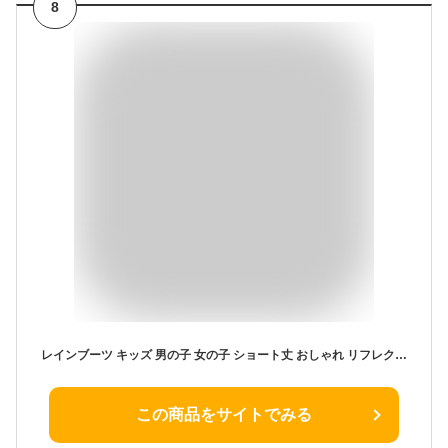
8
レインブーツ キッズ 男の子 女の子 ショート丈 おしゃれ リフレクター ネームタグ 長靴 子供 反射プレート 滑り止め 軽量 柔らかい 歩きやすい 入園 入学 新学期 履きやすい 雨 雪 冬 防水 かわいい ケンケンパ|sale|
この商品をサイトでみる