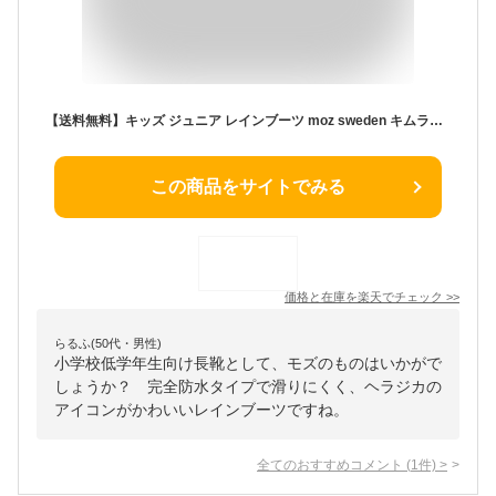
【送料無料】キッズ ジュニア レインブーツ moz sweden キムラ【MZ8316】キッズ ジュニア 子ども レディース 女性 親子 兄弟 姉妹 長靴 ハーフ丈 パッカブルタイプ ドローコード 完全防水 滑りにくい 歩きやすい 携帯 持ち歩き□mz8316□
この商品をサイトでみる
価格と在庫を
楽天
でチェック
>>
らるふ(50代・男性)
小学校低学年生向け長靴として、モズのものはいかがで
しょうか？ 完全防水タイプで滑りにくく、ヘラジカの
アイコンがかわいいレインブーツですね。
全てのおすすめコメント
(
1
件)
>