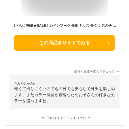
【さらにP5倍★SALE】レインブーツ 長靴 キッズ 長ぐつ 男の子 女の子 こども 子供用 ジュニア 17cm 18cm 19cm 20cm 21cm 22cm 23cm レインシューズ 雨 雪 通園 通学 新学期 柔らかい 歩きやすい 軽い 軽量 滑りにくい 無地 ケンケンパ
この商品をサイトでみる
価格と在庫を
楽天
でチェック
>>
うみかみかみか
軽くて滑りにくいので雨の日でも安心して外出を楽しめ
ます。またカラー展開が豊富なためお子さんの好きなカ
ラーを選べますね。
全てのおすすめコメント（3件）