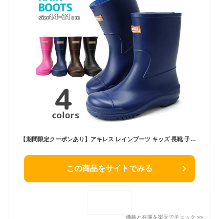
【期間限定クーポンあり】アキレス レインブーツ キッズ 長靴 子供 日本製 歩きやすい 軽量 軽い 疲れない 履きやすい 滑らない 完全防水 おしゃれ かわいいモントレ 107 PVC 子供靴 ジュニア 男の子 女の子 小学生 雪 雨 レイン シューズ 通学 靴 【1702】
この商品をサイトでみる
価格と在庫を
楽天
でチェック
>>