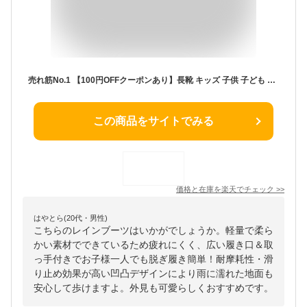
売れ筋No.1 【100円OFFクーポンあり】長靴 キッズ 子供 子ども レインブーツ 雨靴 女の子 男の子 14cm 15cm 16cm 17cm 18cm 19cm 20cm 歩きやすい ジュニア 雨 雨具 梅雨 防水 シンプル 入学 入園 学 雨 雪 防水
この商品をサイトでみる
価格と在庫を
楽天
でチェック
>>
はやとら(20代・男性)
こちらのレインブーツはいかがでしょうか。軽量で柔ら
かい素材でできているため疲れにくく、広い履き口＆取
っ手付きでお子様一人でも脱ぎ履き簡単！耐摩耗性・滑
り止め効果が高い凹凸デザインにより雨に濡れた地面も
安心して歩けますよ。外見も可愛らしくおすすめです。