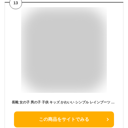
13
長靴 女の子 男の子 子供 キッズ かわいい シンプル レインブーツ 軽量 柔らかい ラバー PU EVA スモーク ブルー S:約16cm
この商品をサイトでみる