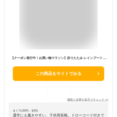
【クーポン発行中！お買い物マラソン】折りたたみ レインブーツ キッズ 長靴 女の子 子供 長靴キッズ 18cm 19cm 20cm 21cm 22cm 23cm 24cm 25cm ジュニア おしゃれ 小学生 子ども こども 雨靴 冬用 冬 雪 雪用 レインシューズ インソール シューズバック eimiarts
この商品をサイトでみる
価格と在庫を
楽天
でチェック
>>
まぐろ(30代・女性)
通学にも履きやすい、子供用長靴。ドローコード付きで