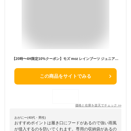
【20時〜4H限定10%クーポン】モズ moz レインブーツ ジュニア キッズ 軽量 防水 黒 MZ8316 長靴 レインブーツ 歩きやすい 痛くない 履きやすい おしゃれ かわいい 携帯 袋付き フード付き ラバーブーツ レインシューズ ショート ミドル 雨 子供 子供靴 靴【2210L】
この商品をサイトでみる
価格と在庫を
楽天
でチェック
>>
おがにー(40代・男性)
おすすめポイントは履き口にフードがあるので強い雨風
が侵入するのを防いでくれます。専用の収納袋があるの