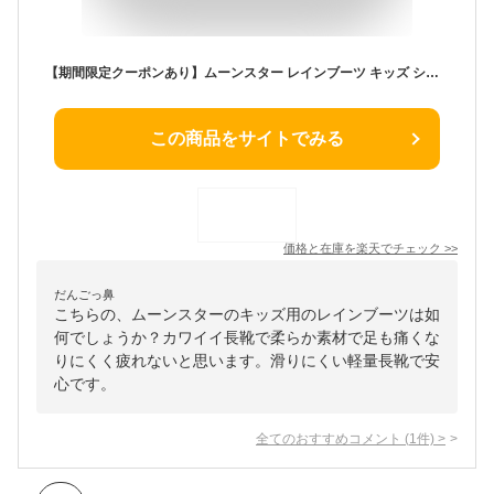
【期間限定クーポンあり】ムーンスター レインブーツ キッズ ショート 長靴 男の子 女の子 MS RB B02 おしゃれ 歩きやすい 疲れない 軽量 柔らかい 防滑 滑りにくい 子供 子供靴 小学生 雨 通学 靴【2307L】
この商品をサイトでみる
価格と在庫を
楽天
でチェック
>>
だんごっ鼻
こちらの、ムーンスターのキッズ用のレインブーツは如
何でしょうか？カワイイ長靴で柔らか素材で足も痛くな
りにくく疲れないと思います。滑りにくい軽量長靴で安
心です。
全てのおすすめコメント
(
1
件)
>