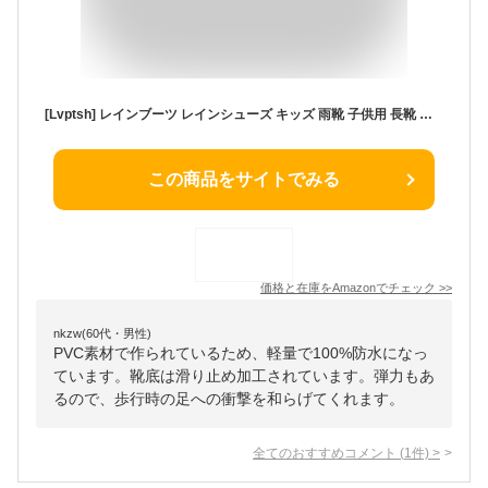
[Lvptsh] レインブーツ レインシューズ キッズ 雨靴 子供用 長靴 男の子 完全防水 滑り止め ボーイズシューズ 快適 ジュニア 軽量 梅雨対策 安全カーソル 通園 通学 おしゃれ 晴雨兼用
この商品をサイトでみる
価格と在庫を
Amazon
でチェック
>>
nkzw(60代・男性)
PVC素材で作られているため、軽量で100%防水になっ
ています。靴底は滑り止め加工されています。弾力もあ
るので、歩行時の足への衝撃を和らげてくれます。
全てのおすすめコメント
(
1
件)
>