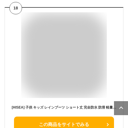
18
[HISEA] 子供 キッズ レインブーツ ショート丈 完全防水 防滑 軽量 晴雨兼用 歩きやすい サイドゴア レインブーツ 通園 通学 梅雨 男の子 女の子 小学生 長靴 グリーン 20cm
この商品をサイトでみる