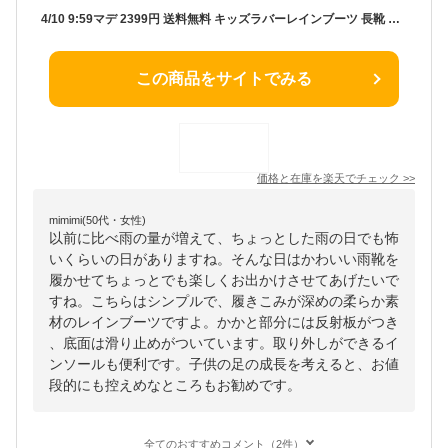
4/10 9:59マデ 2399円 送料無料 キッズラバーレインブーツ 長靴 雨靴 レインシューズ キッズ 子供用 防水 梅雨対策 雨 雪 かわいい 可愛い おしゃれ 合成ゴム 台風対策 最強配送 ssa
この商品をサイトでみる
価格と在庫を
楽天
でチェック
>>
mimimi(50代・女性)
以前に比べ雨の量が増えて、ちょっとした雨の日でも怖
いくらいの日がありますね。そんな日はかわいい雨靴を
履かせてちょっとでも楽しくお出かけさせてあげたいで
すね。こちらはシンプルで、履きこみが深めの柔らか素
材のレインブーツですよ。かかと部分には反射板がつき
、底面は滑り止めがついています。取り外しができるイ
ンソールも便利です。子供の足の成長を考えると、お値
段的にも控えめなところもお勧めです。
全てのおすすめコメント（2件）