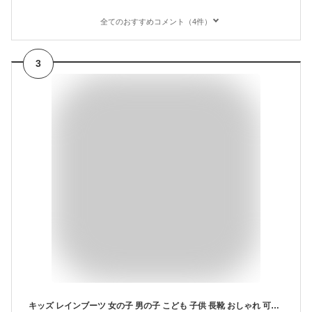
全てのおすすめコメント（4件）
3
キッズ レインブーツ 女の子 男の子 こども 子供 長靴 おしゃれ 可愛い 反射板 リフレクター ゆったり 柔らかい 歩きやすい 滑りにくい 軽い グリップ お名前タグ ショート 雨 雪 防水 通園 通学 箱入り くすみカラー ケンケンパ|slz|