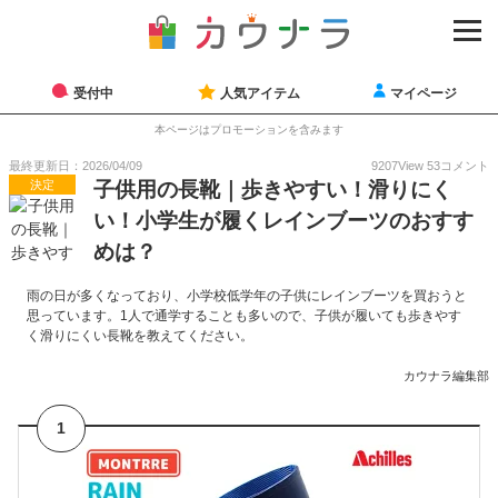
受付中
人気アイテム
マイページ
本ページはプロモーションを含みます
最終更新日：2026/04/09
9207
View
53
コメント
決定
子供用の長靴｜歩きやすい！滑りにく
い！小学生が履くレインブーツのおすす
めは？
雨の日が多くなっており、小学校低学年の子供にレインブーツを買おうと
思っています。1人で通学することも多いので、子供が履いても歩きやす
く滑りにくい長靴を教えてください。
カウナラ編集部
1