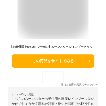
【24時間限定5％OFFクーポン】ムーンスター レインブーツ キッズ 長靴 軽量 日本製 無地 防水 防滑 滑りにくい 柔らかい 痛くない 歩きやすい かわいい おしゃれ シンプル 2E RB C65 ジュニア チャイルド 子供靴 シューズ学校 通園 通学 雨 靴
この商品をサイトでみる
価格と在庫を
楽天
でチェック
>>
オロロ(40代・男性)
こちらのムーンスターの子供用の国産レインブーツはい
かがでしょうか？濡れた路面・乾いた路面での防滑性の