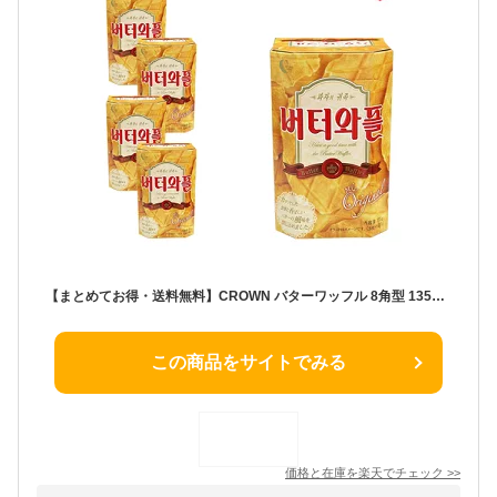
【まとめてお得・送料無料】CROWN バターワッフル 8角型 135g(3枚×5袋）×4箱セット 韓国菓子 お土産 バター味 ワッフル クッキー お菓子 薄焼きバターワッフル パターワプルルクッキー 韓国 お菓子
この商品をサイトでみる
価格と在庫を
楽天
でチェック
>>