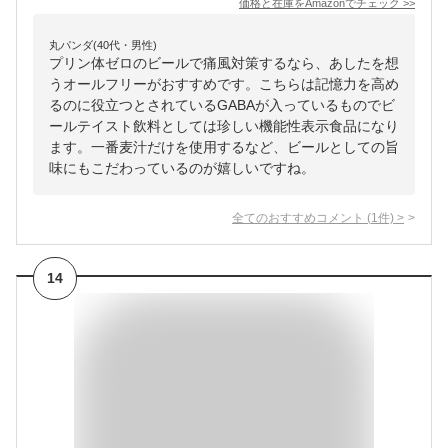
価格と在庫を
Amazon
でチェック
>>
丸パンダ(40代・男性)
プリン体ゼロのビールで痛風対策するなら、あしたを想
うオールフリーがおすすめです。こちらは記憶力を高め
るのに役立つとされているGABAが入っているものでビ
ールテイスト飲料としては珍しい機能性表示食品になり
ます。一番麦汁だけを使用するなど、ビールとしての旨
味にもこだわっているのが嬉しいですね。
全てのおすすめコメント
(
1
件)
>
14