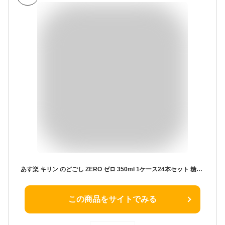
あす楽 キリン のどごし ZERO ゼロ 350ml 1ケース24本セット 糖質ゼロ プリン体ゼロ 甘味料ゼロ 発泡酒 ビール 缶ビール 缶 麒麟 キリンビール きりん 男性 男 お酒 酒 家飲み 宅飲み 女性 女 おすすめ ギフト プレゼント 贈り物 お祝い 誕生日 内祝い お返し
この商品をサイトでみる