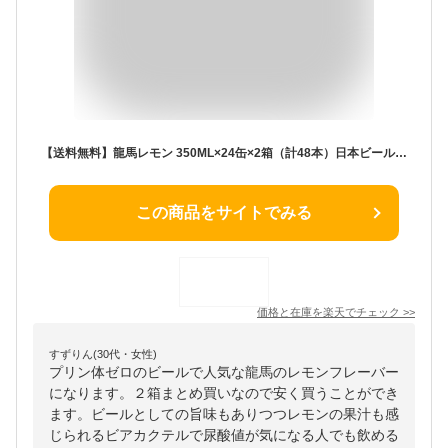
【送料無料】龍馬レモン 350ML×24缶×2箱（計48本）日本ビール ノンアルコールビール プリン体ゼロ プリン体 0 まとめ買い ノンアル ノンアルビール ケース アルコールフリー ケース 贈り物 ギフト【北海道・沖縄への発送不可】
この商品をサイトでみる
価格と在庫を
楽天
でチェック
>>
すずりん(30代・女性)
プリン体ゼロのビールで人気な龍馬のレモンフレーバー
になります。２箱まとめ買いなので安く買うことができ
ます。ビールとしての旨味もありつつレモンの果汁も感
じられるビアカクテルで尿酸値が気になる人でも飲める