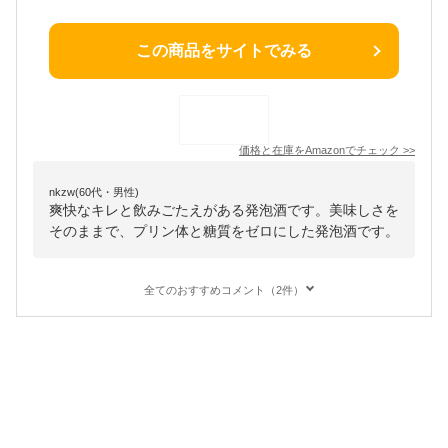
この商品をサイトでみる
価格と在庫を
Amazon
でチェック
>>
nkzw(60代・男性)
爽快なキレと飲みごたえがある発泡酒です。美味しさを
そのままで、プリン体と糖質をゼロにした発泡酒です。
全てのおすすめコメント（2件）