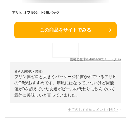
アサヒ オフ 500ml×6缶パック
この商品をサイトでみる
価格と在庫を
Amazon
でチェック
>>
良き人(60代・男性)
プリン体ゼロと大きくパッケージに書かれているアサヒ
のOffがおすすめです。痛風にはなっていないけど尿酸
値が9を超えていた友達がビールの代わりに飲んでいて
意外に美味しいと言っていました。
全てのおすすめコメント
(
1
件)
>