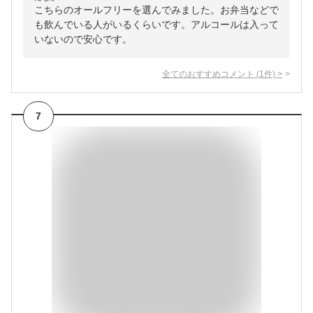
こちらのオールフリーを選んでみました。お弁当などで
も飲んでいる人がいるくらいです。アルコールは入って
いないので安心です。
全てのおすすめコメント
(
1
件)
>
7