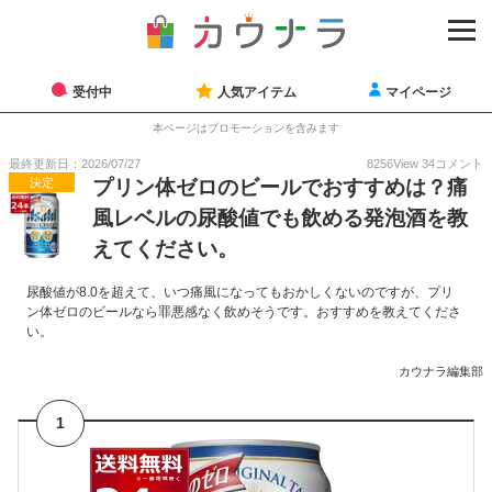
受付中
人気アイテム
マイページ
本ページはプロモーションを含みます
最終更新日：2026/07/27
8256
View
34
コメント
決定
プリン体ゼロのビールでおすすめは？痛
風レベルの尿酸値でも飲める発泡酒を教
えてください。
尿酸値が8.0を超えて、いつ痛風になってもおかしくないのですが、プリ
ン体ゼロのビールなら罪悪感なく飲めそうです。おすすめを教えてくださ
い。
カウナラ編集部
1