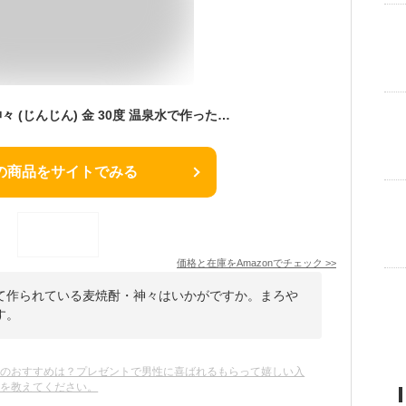
新年会 麦焼酎 大分 神々 (じんじん) 金 30度 温泉水で作った焼酎 720ml 贈り物 お祝い
の商品をサイトでみる
価格と在庫を
Amazon
でチェック
>>
て作られている麦焼酎・神々はいかがですか。まろや
す。
酎のおすすめは？プレゼントで男性に喜ばれるもらって嬉しい入
本を教えてください。