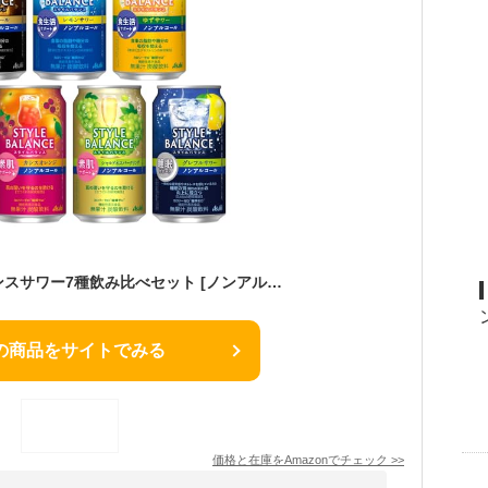
アサヒスタイルバランスサワー7種飲み比べセット [ノンアルコール 350ml×20本 ] 缶 ボックス無し
の商品をサイトでみる
価格と在庫を
Amazon
でチェック
>>