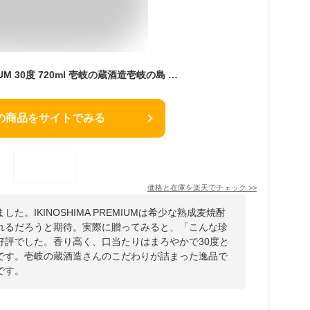
IKINOSHIMA PREMIUM 30度 720ml 壱岐の蔵酒造壱岐の島 焼酎 壱岐の焼酎 古酒 熟成酒 レア 希少 珍しい焼酎 壱岐焼酎 焼酎壱岐 長崎県 麦焼酎 壱岐 長崎 お酒 珍しい 九州焼酎 高級焼酎 稀少 九州 麦 焼酎 ギフト 壱岐島 酒 母の日 お 酒好き プレゼント 贈り物 男性 女性
の商品をサイトでみる
価格と在庫を
楽天
でチェック
>>
。IKINOSHIMA PREMIUMは希少な熟成麦焼酎
れるだろうと期待。実際に贈ってみると、「こんな珍
好評でした。香り高く、口当たりはまろやかで30度と
です。壱岐の蔵酒造さんのこだわりが詰まった逸品で
です。