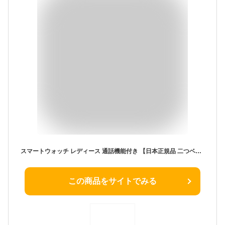
スマートウォッチ レディース 通話機能付き 【日本正規品 二つベルト付き】 smart watch for women Bluetooth5.2 活動量計 スポーツウォッチ スマートブレスレット 腕時計 歩数計 1.69″フルHDタッチパネル 1ATM防水仕様 メッセージ通知 文字盤自由変更 19種類運動モード 健康管理 アラーム 天気予報 腕上げ点灯 音楽制御 Android/iPhone対応 日本語説明書 プレゼント クリスマス
この商品をサイトでみる