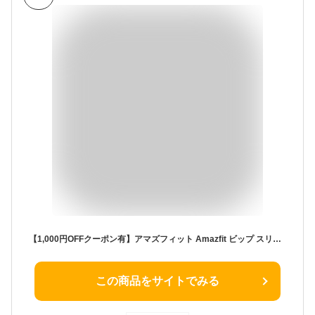
【1,000円OFFクーポン有】アマズフィット Amazfit ビップ スリー プロ Bip 3 Pro クリーム sp170047C177 メンズ レディース スマートウォッチ iOS Android おすすめ 健康管理 心拍計 歩数計 睡眠 ストレス 計測 通知 時計 [ラッピング無料 母の日 ギフト]
この商品をサイトでみる