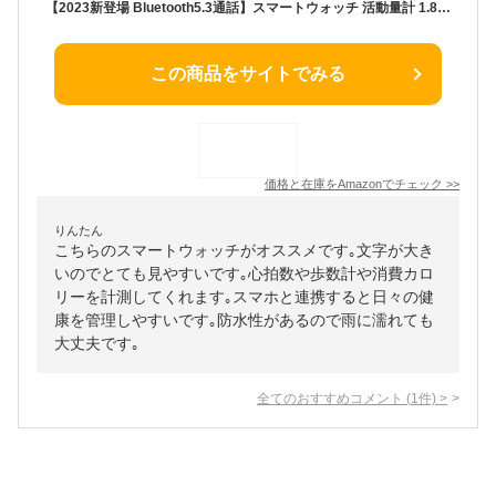
【2023新登場 Bluetooth5.3通話】スマートウォッチ 活動量計 1.81インチ大画面 音声アシスタント 腕時計 smart watch 歩数計 スマートブレスレット 計算機 スポーツウォッチ 多機能ウォッチ ストップウォッチ 運動モード 多種類文字盤 消費カロリー 音楽制御 IP67防水 GPSランニング ins/Line/Twitter/着信＆メッセージ通知 日本語説明書/高齢者/老人/誕生日/ギフト/プレゼント iPhone/Android 対応
この商品をサイトでみる
価格と在庫を
Amazon
でチェック
>>
りんたん
こちらのスマートウォッチがオススメです｡文字が大き
いのでとても見やすいです｡心拍数や歩数計や消費カロ
リーを計測してくれます｡スマホと連携すると日々の健
康を管理しやすいです｡防水性があるので雨に濡れても
大丈夫です｡
全てのおすすめコメント
(
1
件)
>