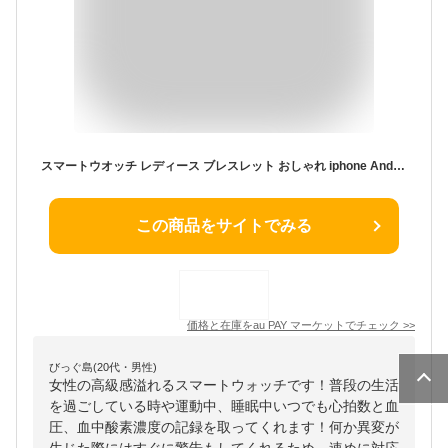
スマートウオッチ レディース ブレスレット おしゃれ iphone Android 対応 アラーム 着信通知 心拍 血圧 酸素 防水 多機能 健康管理 プレの通販はau PAY マーケット - SASA au PAY マーケット店｜商品ロットナンバー：583289293
この商品をサイトでみる
価格と在庫を
au PAY マーケット
でチェック
>>
びっぐ島(20代・男性)
女性の高級感溢れるスマートウォッチです！普段の生活
を過ごしている時や運動中、睡眠中いつでも心拍数と血
圧、血中酸素濃度の記録を取ってくれます！何か異変が