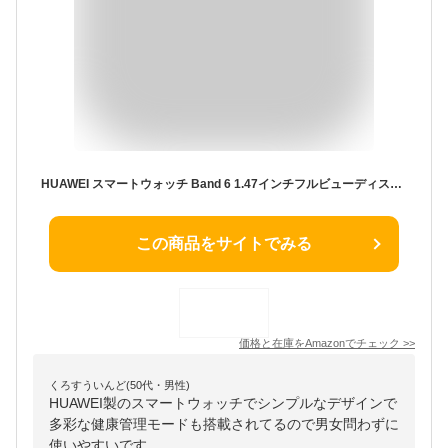
HUAWEI スマートウォッチ Band 6 1.47インチフルビューディスプレイ 2週間の長時間バッテリー 血中酸素常時測定 急速充電 心拍数/睡眠モニタリング 最大96種類のワークアウトモード サクラピンク【日本正規代理店品】
この商品をサイトでみる
価格と在庫を
Amazon
でチェック
>>
くろすういんど(50代・男性)
HUAWEI製のスマートウォッチでシンプルなデザインで
多彩な健康管理モードも搭載されてるので男女問わずに
使いやすいです。