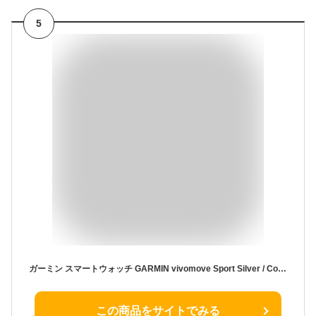
5
ガーミン スマートウォッチ GARMIN vivomove Sport Silver / Cool Mint ヴィヴォムーブスポーツ 010-02566-43 メンズ レディース 腕時計 ストレス 睡眠 血中酸素 消費カロリー 健康管理 クールミント グリーン [ラッピング無料 父の日 ギフト]
この商品をサイトでみる