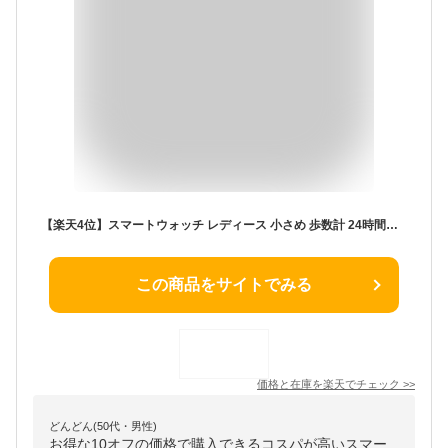
【楽天4位】スマートウォッチ レディース 小さめ 歩数計 24時間健康管理 目覚まし時計 iPhone対応 android 心拍計 血中酸素 LINE通知 レディーススマートウォッチ 女性 消費カロリー 睡眠モニター 家族健康管理 IP67防水 着信通知 座りすぎ注意 C60
この商品をサイトでみる
価格と在庫を
楽天
でチェック
>>
どんどん(50代・男性)
お得な10オフの価格で購入できるコスパが高いスマー