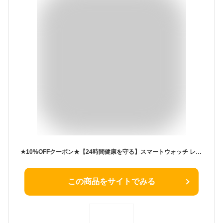
★10%OFFクーポン★【24時間健康を守る】スマートウォッチ レディース 通話機能 皮膚温度測定 時計 スマートウォッチ android対応 通話機能 ベルト 日本語 健康管理 心拍計 歩数 通勤通学 着信通知 スマートウォッチ ベルト おしゃれ 誕生日 ギフト おしゃれ 両親へ 操作簡単
この商品をサイトでみる