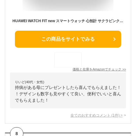
HUAWEI WATCH FIT new スマートウォッチ 心拍計 サクラピンク【日本正規代理店品】
この商品をサイトでみる
価格と在庫を
Amazon
でチェック
>>
りいど(40代・女性)
持病がある母にプレゼントしたら喜んでもらえました！
！デザインも数字も見やすくて良い、便利でいいと喜ん
でもらえました！
全てのおすすめコメント
(
1
件)
>
8