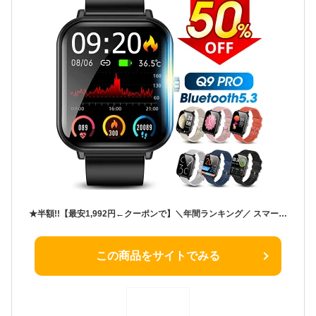
★半額!!【最安1,992円←クーポンで】＼年間ランキング／ スマートウォッチ 心拍数 1.9インチ超大画面 腕時計 レディース 歩数計 スマートウォッチ メンズ 7色展開 IP68防水 GPS連携 Line 着信通知 睡眠検測 GPS連携 日本語 プレゼント iphone&android 送料無料
この商品をサイトでみる