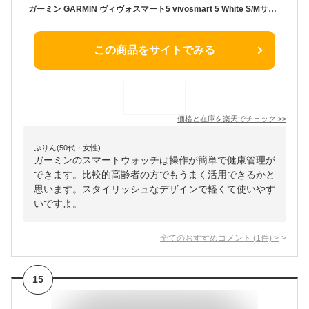
ガーミン GARMIN ヴィヴォスマート5 vivosmart 5 White S/Mサイズ 010-02645-61 メンズ レディース スマートウォッチ おしゃれ ベルト交換可能 心拍 睡眠 ストレス 健康管理 ランニング iphone android 時計 [ラッピング無料 バレンタイン]
この商品をサイトでみる
価格と在庫を
楽天
でチェック
>>
ぷりん(50代・女性)
ガーミンのスマートウォッチは操作が簡単で健康管理が
できます。比較的高齢者の方でもうまく活用できるかと
思います。スタイリッシュなデザインで軽くて使いやす
いですよ。
全てのおすすめコメント
(
1
件)
>
15