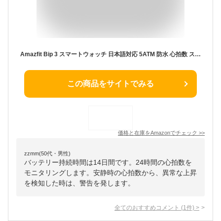
Amazfit Bip 3 スマートウォッチ 日本語対応 5ATM 防水 心拍数 ストレス 睡眠 60種類スポーツモード 音楽再生 LINE 着信通知 遠隔カメラ 軽量 薄型 多機能 iphone android対応（ブラック）
この商品をサイトでみる
価格と在庫を
Amazon
でチェック
>>
zzmm(50代・男性)
バッテリー持続時間は14日間です。24時間の心拍数を
モニタリングします。安静時の心拍数から、異常な上昇
を検知した時は、警告を発します。
全てのおすすめコメント
(
1
件)
>