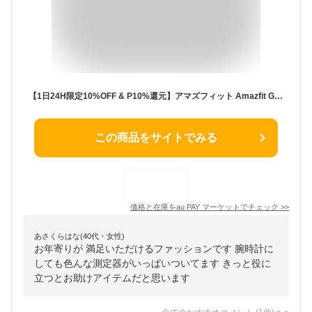
【1日24H限定10%OFF & P10%還元】アマズフィット Amazfit GTS 2 mini スマートウォッチ 健康管理 血中酸素 睡眠 Alexa 生理周期 着信通知
この商品をサイトでみる
価格と在庫を
au PAY マーケット
でチェック
>>
あさくらはな(40代・女性)
お年寄りが 満足いただけるファッションです 腕時計に
しても色んな測定器がいっぱいついてます きっと役に
立つとお助けアイテムだと思います