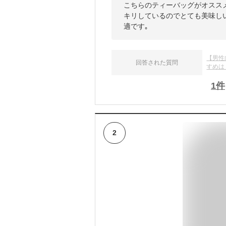
こちらのティーバッグがオスス
キリしているのでとても美味し
適です｡
【男性
回答された質問
すめは
1
件
2