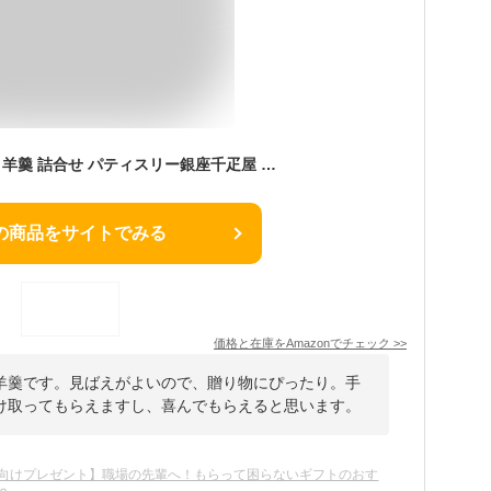
ギフト お菓子 和菓子 羊羹 詰合せ パティスリー銀座千疋屋 銀座フルーツ羊羹
の商品をサイトでみる
価格と在庫を
Amazon
でチェック
>>
羊羹です。見ばえがよいので、贈り物にぴったり。手
け取ってもらえますし、喜んでもらえると思います。
向けプレゼント】職場の先輩へ！もらって困らないギフトのおす