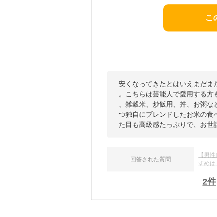
こ
安くなってきたとはいえまだま
。こちらは芸能人で愛用する方
、雑穀米、炒飯用、丼、お粥な
つ独自にブレンドしたお米の食
た目も高級感たっぷりで、お世
【男性
回答された質問
すめは
2
件