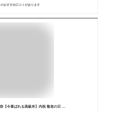
のおすすめ口コミがあります
9/5限定★対象商品P3倍【今喜ばれる高級米】内祝 敬老の日 秋ギフト 八代目儀兵衛 送料無料 米 ギフト (お米2合×12個入り)「十二単 満開」| お米 入学内祝い 結婚内祝い 出産内祝い お返し 入学祝い 結婚祝い 出産祝い 新築内祝い 内祝い 祝い グルメ