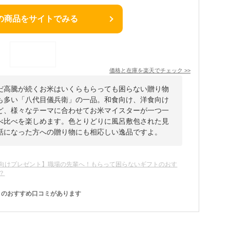
の商品をサイトでみる
価格と在庫を
楽天
でチェック
>>
だ高騰が続くお米はいくらもらっても困らない贈り物
も多い「八代目儀兵衛」の一品。和食向け、洋食向け
ど、様々なテーマに合わせてお米マイスターが一つ一
べ比べを楽しめます。色とりどりに風呂敷包された見
話になった方への贈り物にも相応しい逸品ですよ。
向けプレゼント】職場の先輩へ！もらって困らないギフトのおす
？
のおすすめ口コミがあります