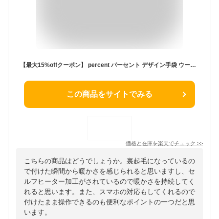
【最大15%offクーポン】 percent パーセント デザイン手袋 ウール100% スマホ 手袋 裏起毛 暖かい おしゃれ かわいい スマートフォン対応 レディース 秋冬 あったか バイク 通勤 自転車 防風 防寒 冬 ladies mens 彼女 クリスマスプレゼント 女性 誕生日 gift 梅野聡
この商品をサイトでみる
価格と在庫を
楽天
でチェック
>>
こちらの商品はどうでしょうか。裏起毛になっているの
で付けた瞬間から暖かさを感じられると思いますし、セ
ルフヒーター加工がされているので暖かさを持続してく
れると思います。また、スマホの対応もしてくれるので
付けたまま操作できるのも便利なポイントの一つだと思
います。