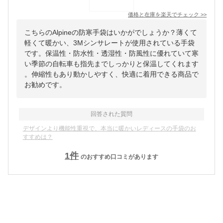
価格と在庫を
楽天
でチェック
>>
こちらのAlpineの防寒手袋はいかがでしょうか？薄くて
軽くて暖かい、3Mシンサレートが使用されている手袋
です。保温性・防水性・透湿性・防風性に優れていて寒
い季節の自転車も指先までしっかりと保温してくれます
。伸縮性もあり動かしやすく、快適に着用できる商品で
お勧めです。
回答された質問
デザインより機能性重視で、本当に暖かいレディースの手袋のお
すすめは？
1
件
のおすすめ口コミがあります