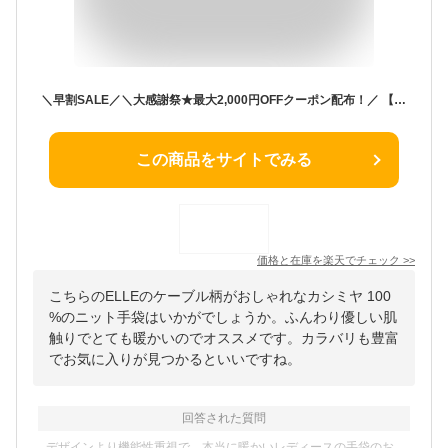
＼早割SALE／＼大感謝祭★最大2,000円OFFクーポン配布！／ 【RSL】 エル ELLE ケーブル柄 カシミヤ 100% ニット 手袋 レディース手袋 ブランド ニットグローブ ニット手袋 可愛い手袋 冬 防寒 防風 暖かい おしゃれ手袋 ベージュ かわいい おしゃれ ギフト プレゼント
この商品をサイトでみる
価格と在庫を
楽天
でチェック
>>
こちらのELLEのケーブル柄がおしゃれなカシミヤ 100
%のニット手袋はいかがでしょうか。ふんわり優しい肌
触りでとても暖かいのでオススメです。カラバリも豊富
でお気に入りが見つかるといいですね。
回答された質問
デザインより機能性重視で、本当に暖かいレディースの手袋のお