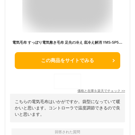
電気毛布 すっぽり電気敷き毛布 足先の冷え 底冷え解消 YMS-SP52 BR 節電 電気暖房 着るコタツ 一人用 着るこたつ 電気ひざ掛け毛布 ひざ掛け ブランケット 足温器 在宅勤務 テレワーク 山善 YAMAZEN 【送料無料】
この商品をサイトでみる
価格と在庫を
楽天
でチェック
>>
こちらの電気毛布はいかがですか。袋型になっていて暖
かいと思います。コントローラで温度調節できるので良
いと思います。
回答された質問