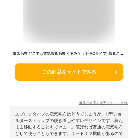
電気毛布 どこでも電気着る毛布 くるみケット(ACタイプ) 着るこたつ YAPP-401AC 節電 着るコタツ 一人用 こたつ 電気ひざ掛け毛布 ひざ掛け ブランケット ホットカーペット ホットマット 在宅勤務 テレワーク 【送料無料】 山善/YAMAZEN/ヤマゼン 1204P
この商品をサイトでみる
価格と在庫を
楽天
でチェック
>>
エプロンタイプの電気毛布はどうでしょうか。H型ショ
ルダーストラップの脱ぎ着しやすいデザインです。着た
まま移動することもできます。広げれば普通の電気毛布
として使うこともできます。オートオフ機能があるので