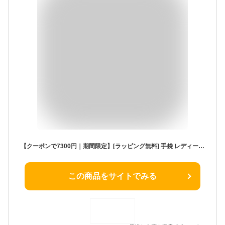
【クーポンで7300円｜期間限定】[ラッピング無料] 手袋 レディース 本革 スマホ対応 ハリスツイード 革手袋 リブ付き Attivo/Harris Tweed [23色/3サイズ] [ATHT04] 羊革 タータンチェック リブ あたたかい レザー スマートフォン対応 スマホ手袋 チェック柄 女性
この商品をサイトでみる