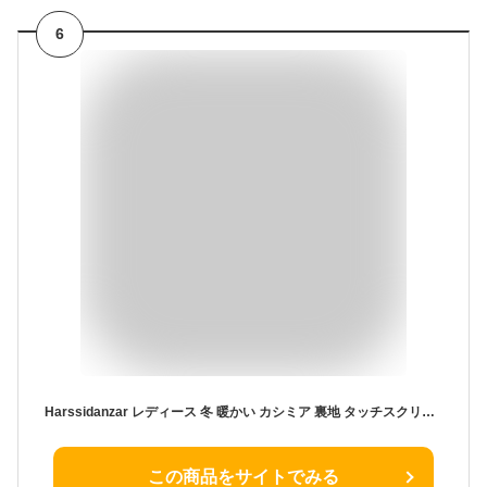
6
Harssidanzar レディース 冬 暖かい カシミア 裏地 タッチスクリーン テキスト 暖かい 運転 ラムスキン レザーグローブ GL017, ブラック, X-Small
この商品をサイトでみる