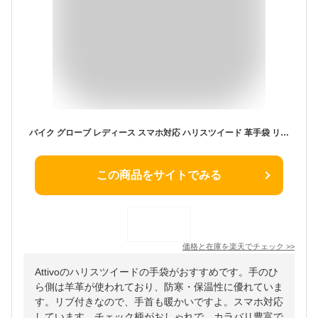
バイク グローブ レディース スマホ対応 ハリスツイード 革手袋 リブ付き レディース Attivo/Harris Tweed 27色/3サイズ ATHT04 羊革 本革 レザー スマートフォン対応 スマホ手袋 チェック柄 タータンチェック 英国 おしゃれ ギフト 女性
この商品をサイトでみる
価格と在庫を
楽天
でチェック
>>
Attivoのハリスツイードの手袋がおすすめです。手のひ
ら側は羊革が使われており、防寒・保温性に優れていま
す。リブ付きなので、手首も暖かいですよ。スマホ対応
しています。チェック柄がおしゃれで、カラバリ豊富で