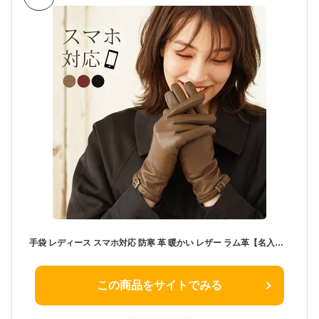
手袋 レディース スマホ対応 防寒 革 暖かい レザー ラム革【名入れ 可能】 本革 ベルトデザイン タッチパネル対応 タッチ可能 ハトメ アンティーク金具 カシミヤ裏地 カシミヤ100％ ライナー グローブ 【ネコポスで送料無料】 ギフト プレゼント 7F (04000078r)
この商品をサイトでみる