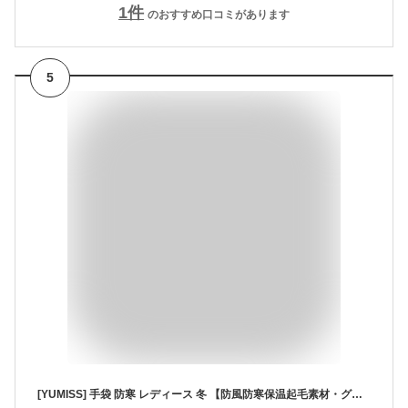
1
件
のおすすめ口コミがあります
5
[YUMISS] 手袋 防寒 レディース 冬 【防風防寒保温起毛素材・グリップ力が高い滑り止め付き】 防水 スマホ 暖かい 柔らかい タッチパネル対応 撥水加工 快適 耐久性 自転車 アウトドア てぶくろ (ブラック, Free Size)