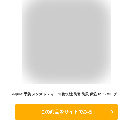
Alpine 手袋 メンズ レディース 耐久性 防寒 防風 保温 XS S M L グローブ バイク 暖かい 防寒 ツーリング 雪山 スキー スノボー 登山 キャンプ アウトドア スポーツ 正規品
この商品をサイトでみる