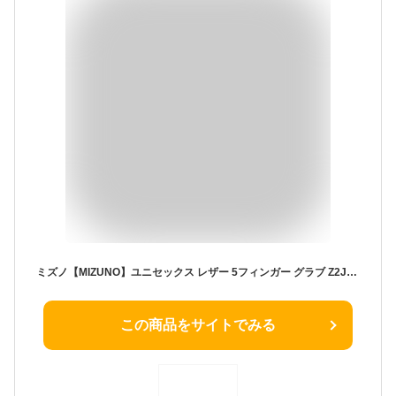
ミズノ【MIZUNO】ユニセックス レザー 5フィンガー グラブ Z2JYA501 スキーグローブ スキー手袋 (メンズ/レディース/男女兼用/ブレスサーモ/スキーグラブ/やぎ革/濡れにくい/防寒/保温/ゴアテックス)
この商品をサイトでみる