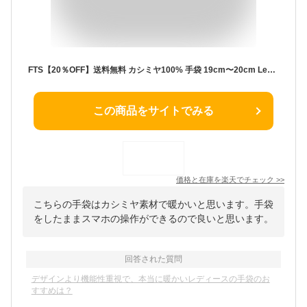
FTS【20％OFF】送料無料 カシミヤ100% 手袋 19cm〜20cm Les mignardises レディースグローブ カシミア スマホ手袋 グローブ レディース グローブ スマホ対応 防寒手袋 日本製 秋冬 暖かい ビジネス クリスマス プレゼント ギフト
この商品をサイトでみる
価格と在庫を
楽天
でチェック
>>
こちらの手袋はカシミヤ素材で暖かいと思います。手袋
をしたままスマホの操作ができるので良いと思います。
回答された質問
デザインより機能性重視で、本当に暖かいレディースの手袋のお
すすめは？