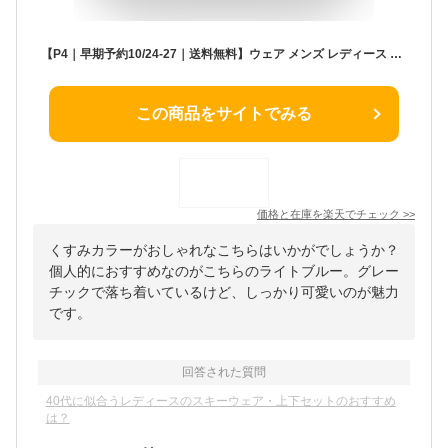
【P4｜早期予約10/24-27｜送料無料】ウェア メンズ レディース 上下セット スノボウェア ジャケット パンツ 43DEGREES 2023-2024モデル DLITE スキーウェア スノーボード ウェア スノボ ボード ウエア セット
この商品をサイトでみる
価格と在庫を
楽天
でチェック
>>
くすみカラーがおしゃれなこちらはいかがでしょうか？
個人的におすすめなのがこちらのライトブルー。グレー
チックで落ち着いているけど、しっかり可愛いのが魅力
です。
回答された質問
40代に似合うレディースのスキーウェア・上下セットのおすすめ
は？