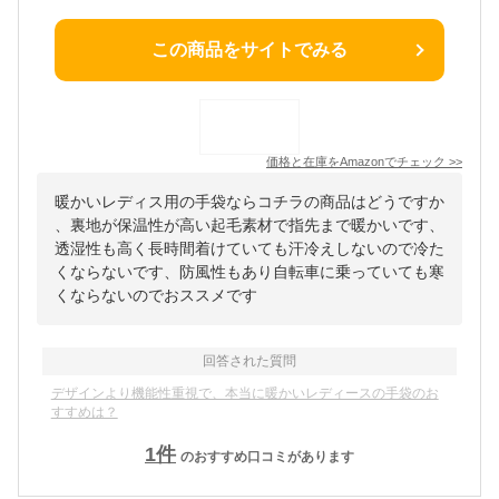
この商品をサイトでみる
価格と在庫を
Amazon
でチェック
>>
暖かいレディス用の手袋ならコチラの商品はどうですか
、裏地が保温性が高い起毛素材で指先まで暖かいです、
透湿性も高く長時間着けていても汗冷えしないので冷た
くならないです、防風性もあり自転車に乗っていても寒
くならないのでおススメです
回答された質問
デザインより機能性重視で、本当に暖かいレディースの手袋のお
すすめは？
1
件
のおすすめ口コミがあります