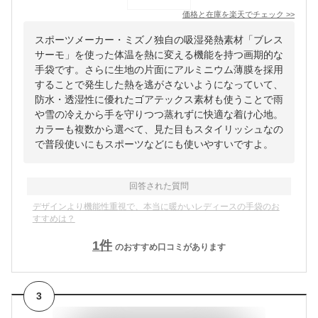
価格と在庫を
楽天
でチェック
>>
スポーツメーカー・ミズノ独自の吸湿発熱素材「ブレス
サーモ」を使った体温を熱に変える機能を持つ画期的な
手袋です。さらに生地の片面にアルミニウム薄膜を採用
することで発生した熱を逃がさないようになっていて、
防水・透湿性に優れたゴアテックス素材も使うことで雨
や雪の冷えから手を守りつつ蒸れずに快適な着け心地。
カラーも複数から選べて、見た目もスタイリッシュなの
で普段使いにもスポーツなどにも使いやすいですよ。
回答された質問
デザインより機能性重視で、本当に暖かいレディースの手袋のお
すすめは？
1
件
のおすすめ口コミがあります
3