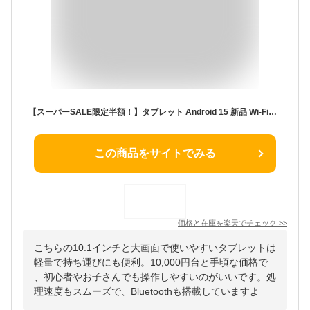
【スーパーSALE限定半額！】タブレット Android 15 新品 Wi-Fiモデル 10.1インチ 6GB 8GB RAM + 64GB 128GB ROM IPS液晶 大画面 2K解像度 2560*1600 軽量 アンドロイド 15 WiFi5 BT5.0 格安タブレット カバー ケース 初心者 子供用 GMS認証 人気2026 安い お歳暮 プレゼント
この商品をサイトでみる
価格と在庫を
楽天
でチェック
>>
こちらの10.1インチと大画面で使いやすいタブレットは
軽量で持ち運びにも便利。10,000円台と手頃な価格で
、初心者やお子さんでも操作しやすいのがいいです。処
理速度もスムーズで、Bluetoothも搭載していますよ