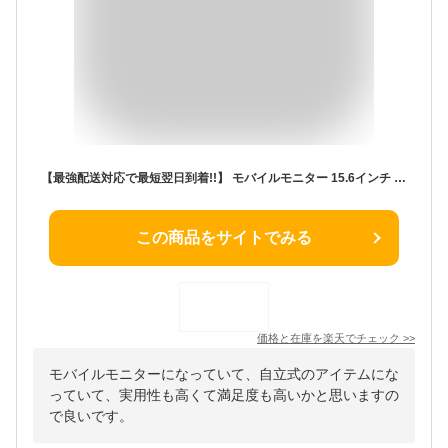
【最強配送対応で最短翌日到着!!】 モバイルモニター 15.6インチ モバイルディスプレイ 1920*1080 ポータブルモニター IPS液晶パネル ブルーカット 自立スタンド VESA スピーカ内蔵 USBType-C ミニHDMI Sw-itch/PS3/PS4/PS5/Xbox/PC/スマホ/Macなど対応
この商品をサイトでみる
価格と在庫を
楽天
でチェック
>>
モバイルモニターになっていて、自立式のアイテムにな
っていて、実用性も高くて満足度も高いかと思いますの
で良いです。