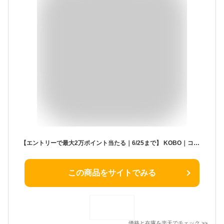
【エントリーで最大2万ポイント当たる｜6/25まで】 KOBO｜コボ 電子書籍リーダー Kobo Libra Colour ホワイト N428-KJ-WH-S-CK [7インチ /防水]
この商品をサイトでみる
価格と在庫を
楽天
でチェック
>>