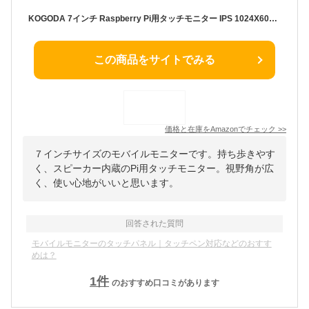
KOGODA 7インチ Raspberry Pi用タッチモニター IPS 1024X600 178°全視野 モバイルモニター スピーカー内蔵 Raspberry Pi 4/3/2/1 PS4 Ubuntu Windows 7/8/10に適用(7インチ)
この商品をサイトでみる
価格と在庫を
Amazon
でチェック
>>
７インチサイズのモバイルモニターです。持ち歩きやす
く、スピーカー内蔵のPi用タッチモニター。視野角が広
く、使い心地がいいと思います。
回答された質問
モバイルモニターのタッチパネル｜タッチペン対応などのおすす
めは？
1
件
のおすすめ口コミがあります