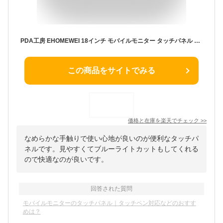
PDA工房 EHOMEWEI 18インチ モバイルモニター タッチパネル RQHG-180PW 対応 ブルーライトカット[反射低減] 保護 フィルム 日本製 自社製造直販
この商品をサイトでみる
価格と在庫を
楽天
でチェック
>>
なめらかな手触りで使い心地が良いのが便利なタッチパ
ネルです。見やすくてブルーライトカットもしてくれる
ので快適なのが良いです。
回答された質問
モバイルモニターのタッチパネル｜タッチペン対応などのおすす
めは？