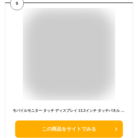
9
モバイルモニター タッチ ディスプレイ 13.3インチ タッチパネル WUXGA デュアルモニター サブモニター ポータブルモニター 外付けモニター 軽量 非光沢 ノングレア 自立 スタンド付 180度角度調整 縦置き 薄型 液晶 持ち運び VESA パソコン PC Switch PS5 IPS
この商品をサイトでみる