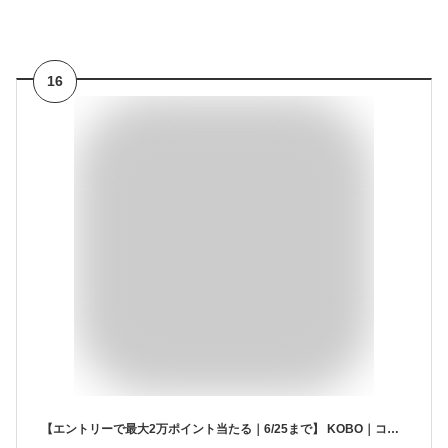
16
【エントリーで最大2万ポイント当たる｜6/25まで】 KOBO｜コボ 電子書籍リーダー Kobo Clara Colour ブラック N367-KJ-BK-S-CK [6インチ /防水]