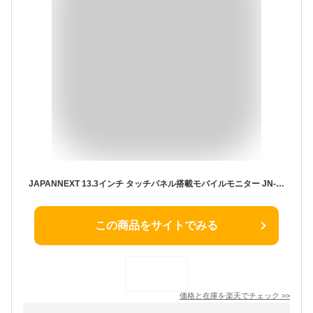
JAPANNEXT 13.3インチ タッチパネル搭載モバイルモニター JN-MD-IPS133FHDR-T 保護 フィルム OverLay Absorber 高光沢 衝撃吸収 抗菌
この商品をサイトでみる
価格と在庫を
楽天
でチェック
>>