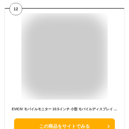
12
EVICIV モバイルモニター 10.5インチ 小型 モバイルディスプレイ FHD 1280P 1500:1コントラスト 450Nits高輝度 100%sRGB IPS 光沢パネル 超軽量 ポータブルモニター 保護カバー付き 在宅勤務 ゲーミング サブモニター 持ち運び スピーカー内蔵 HDR VESA対応 Type-C/mini HDMI搭載 Switch/スマホ/PC/Macなど対応
この商品をサイトでみる