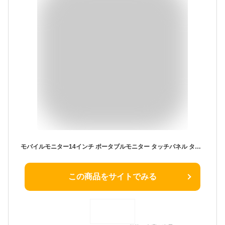
モバイルモニター14インチ ポータブルモニター タッチパネル タッチスクリーン 薄型 軽量 スタンド付き 自立型 IPSパネル Type-C HDMI スピーカー内蔵 デュアルモニター 拡張モニター ゲーミングモニター VESA規格 サブモニター XBOX PS4 PS5 Switch Mac PC ノートパソコン
この商品をサイトでみる