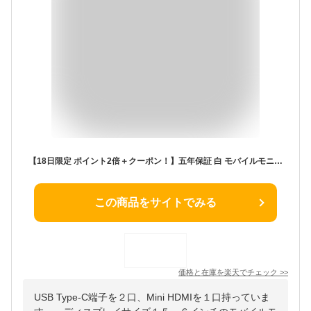
【18日限定 ポイント2倍＋クーポン！】五年保証 白 モバイルモニター 15.6 インチ FHD 1920×1080 1080P Fast IPS パネル PU保護カバー付き 非光沢 1200:1 高コントラスト 超軽量 640g スピーカー内蔵 Type-C/HDMI 接続 PS5/Switch/PC/スマホ対応 MFP156T1F
この商品をサイトでみる
価格と在庫を
楽天
でチェック
>>
USB Type-C端子を２口、Mini HDMIを１口持っていま