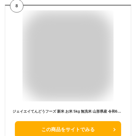
8
ジェイエイてんどうフーズ 新米 お米 5kg 無洗米 山形県産 令和6年 はえぬき 無洗米5kg（5kg×1袋） ※10月中旬より発送 rhm0506
この商品をサイトでみる