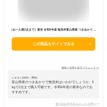
［お一人様2点まで］新米 令和6年産 無洗米富山県産 つきあかり 5kg 【送料無料】★Shop Of The Year米ジャンル大賞★[北海道沖縄へは別途送料760円]【コンビニ受取 コンビニ決済 後払い 可】
この商品をサイトでみる
価格と在庫を
楽天
でチェック
>>
レオタン(60代・男性)
富山県産のつきあかりで無洗米はいかがでしょうか。5
kgで2点まで購入可能です。令和6年産の新米なのでお
すすめです。
全てのおすすめコメント
(
1
件)
>