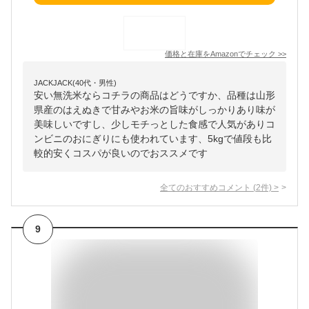
価格と在庫を
Amazon
でチェック
>>
JACKJACK(40代・男性)
安い無洗米ならコチラの商品はどうですか、品種は山形
県産のはえぬきで甘みやお米の旨味がしっかりあり味が
美味しいですし、少しモチっとした食感で人気がありコ
ンビニのおにぎりにも使われています、5kgで値段も比
較的安くコスパが良いのでおススメです
全てのおすすめコメント
(
2
件)
>
9