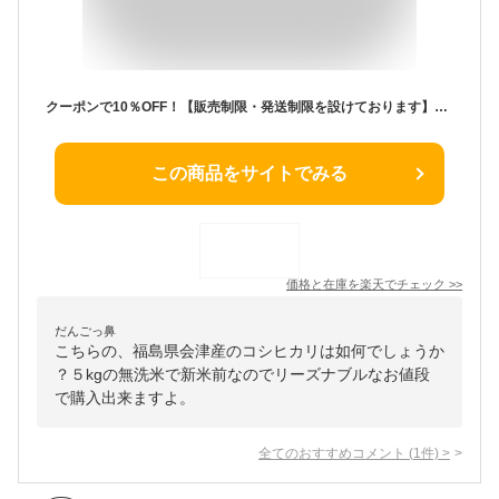
クーポンで10％OFF！【販売制限・発送制限を設けております】無洗米 5kg 送料無料 福島県会津産コシヒカリ 5kg(5kg×1袋) 令和5年産 【産地厳選 会津産のお米のみ使用】【お試しサイズ】 米 お米 精米 米 5kg お米 5kg 銘柄米【沖縄・離島 別途送料+1100円】
この商品をサイトでみる
価格と在庫を
楽天
でチェック
>>
だんごっ鼻
こちらの、福島県会津産のコシヒカリは如何でしょうか
？５kgの無洗米で新米前なのでリーズナブルなお値段
で購入出来ますよ。
全てのおすすめコメント
(
1
件)
>