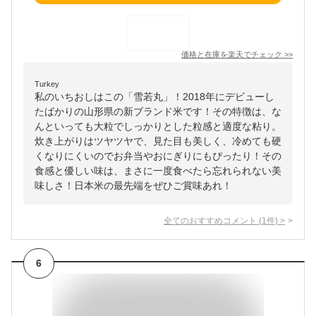
価格と在庫を
楽天
でチェック
>>
Turkey
私のいちおしはこの「雪若丸」！2018年にデビューし
たばかりの山形県の新ブランド米です！その特徴は、な
んといっても大粒でしっかりとした粒感と適度な粘り。
炊き上がりはツヤツヤで、見た目も美しく、冷めても硬
くなりにくいのでお弁当やおにぎりにもぴったり！その
食感と優しい味は、まさに一度食べたら忘れられない美
味しさ！日本米の最先端をぜひご賞味あれ！
全てのおすすめコメント
(
1
件)
>
6