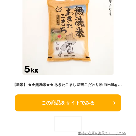
【新米】 ★★無洗米★★ あきたこまち 環境こだわり米 白米5kg お米 令和4年 滋賀県産
この商品をサイトでみる
価格と在庫を
楽天
でチェック
>>