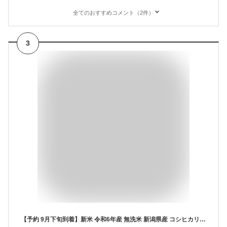
全てのおすすめコメント（2件）
3
【予約 9月下旬到着】新米 令和6年産 無洗米 新潟県産 コシヒカリ5kg 【送料無料】お米マイスター厳選 HACCP認定工場Shop Of The Year 米大賞 [北海道沖縄へのお届けは別途送料760円]