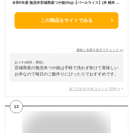
令和5年産 無洗米宮城県産つや姫(5kg)【パールライス】[米 精米 無洗米 宮城 つや姫 パールライス]
この商品をサイトでみる
価格と在庫を
楽天
でチェック
>>
おツナ(40代・男性)
宮城県産の無洗米つや姫は手軽で洗わず炊けて美味しい
お米なので毎日のご飯作りにぴったりでおすすめです。
全てのおすすめコメント
(
1
件)
>
13