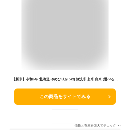
【新米】令和6年 北海道 ゆめぴりか 5kg 無洗米 玄米 白米 (選べる3種類) 減農薬米 (農薬使用量は全国平均の半分以下) 送料無料瞬間精米(7日以内に精米)新米 ポリ袋 紙袋 北海道産 米 お米 放射能検査済み
この商品をサイトでみる
価格と在庫を
楽天
でチェック
>>