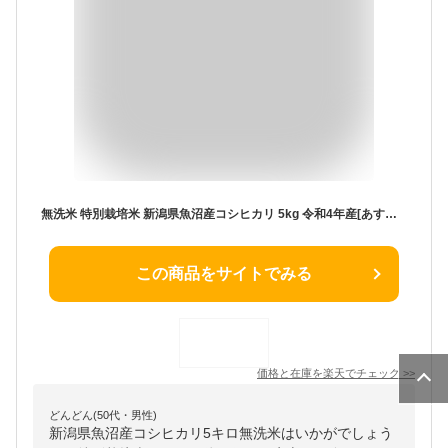
無洗米 特別栽培米 新潟県魚沼産コシヒカリ 5kg 令和4年産[あす楽_土曜営業] [送料無料] 【食味ランク特A】 [北海道沖縄へのお届けは別途送料760円]【コンビニ受取 コンビニ決済 後払い】MU
この商品をサイトでみる
価格と在庫を
楽天
でチェック
>>
どんどん(50代・男性)
新潟県魚沼産コシヒカリ5キロ無洗米はいかがでしょう