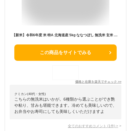
【新米】令和6年度 米 特A 北海道産 5kg ななつぼし 無洗米 玄米 白米(選べる6種類)減農薬米 送料無料 北海道産 ホワイトライス お米 米 放射能検査済 残留農薬検査済 特A
この商品をサイトでみる
価格と在庫を
楽天
でチェック
>>
クミカン(40代・女性)
こちらの無洗米はいかが。6種類から選ぶことができ艶
や粘り、甘みも堪能できます。冷めても美味しいので、
お弁当やお寿司にしても美味しくいただけますよ
全てのおすすめコメント
(
1
件)
>