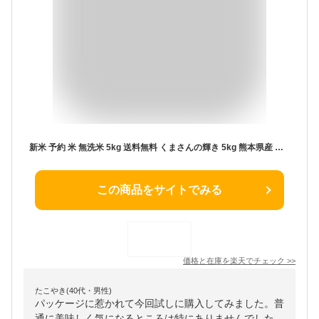
新米 予約 米 無洗米 5kg 送料無料 くまさんの輝き 5kg 熊本県産 令和6年産 米 5kg 米5キロ 無洗米 送料無料 5kg 備蓄米 非常用
この商品をサイトでみる
価格と在庫を
楽天
でチェック
>>
たこやき(40代・男性)
パッケージに惹かれて今回試しに購入してみました。普
通に美味しく気になるところは特にありませんでした。