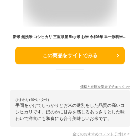
新米 無洗米 コシヒカリ 三重県産 5kg 米 お米 令和6年 単一原料米 こしひかり 【送料無料】【39ショップ対応】【北海道・沖縄県・離島送料必要】
この商品をサイトでみる
価格と在庫を
楽天
でチェック
>>
ひまわり(40代・女性)
手間をかけてしっかりとお米の選別をした品質の高いコ
シヒカリです。ほのかに甘みを感じるあっさりとした味
わいで洋食にも和食にも合う美味しいお米です。
全てのおすすめコメント
(
1
件)
>