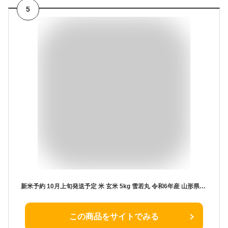
5
新米予約 10月上旬発送予定 米 玄米 5kg 雪若丸 令和6年産 山形県産 精米無料 白米 無洗米 分づき 当日精米 送料無料
この商品をサイトでみる