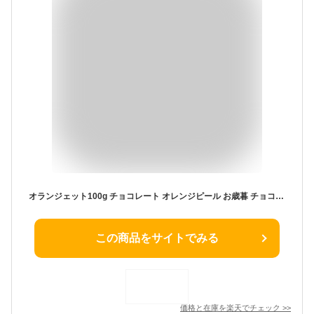
オランジェット100g チョコレート オレンジピール お歳暮 チョコ 誕生日 ギフト おしゃれ プレゼント 内祝 結婚祝い お返し バースデー ショコラ オレンジ お菓子 スイーツ お取り寄せ 銘菓 洋菓子 贈り物 お祝い 熨斗対応 高級 バレンタイン ホワイトデー
この商品をサイトでみる
価格と在庫を
楽天
でチェック
>>