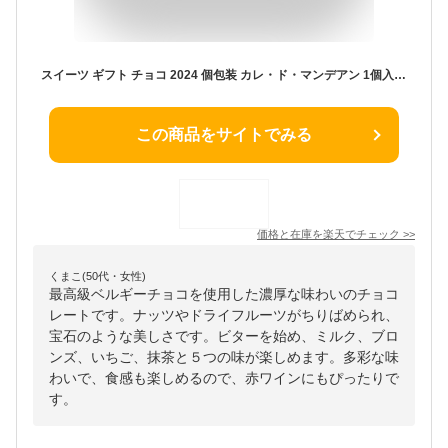
スイーツ ギフト チョコ 2024 個包装 カレ・ド・マンデアン 1個入×10セット チョコレート 詰め合わせ いちご ミルク ビター かわいい スイーツ 人気 おしゃれ お取り寄せ プチギフト 内祝い 出産祝い 退職祝い 職場 学校 小学生 子供 大量 お配り 送料無料
この商品をサイトでみる
価格と在庫を
楽天
でチェック
>>
くまこ(50代・女性)
最高級ベルギーチョコを使用した濃厚な味わいのチョコ
レートです。ナッツやドライフルーツがちりばめられ、
宝石のような美しさです。ビターを始め、ミルク、ブロ
ンズ、いちご、抹茶と５つの味が楽しめます。多彩な味
わいで、食感も楽しめるので、赤ワインにもぴったりで
す。