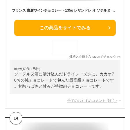
フランス 貴腐ワインチョコレート135g レザンドレ オ ソテルヌ プレゼントリボン付き
この商品をサイトでみる
価格と在庫を
Amazon
でチェック
>>
nkzw(60代・男性)
ソーテルヌ酒に漬け込んだドライレーズンに、カカオ7
0％の純チョコレートで包んだ最高級チョコレートです
。甘酸っぱさと甘みが特徴のチョコレートです。
全てのおすすめコメント
(
1
件)
>
14