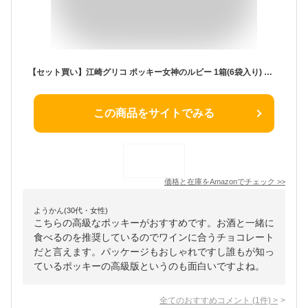
【セット買い】江崎グリコ ポッキー女神のルビー 1箱(6袋入り) チョコレート お酒に合う贅沢ポッキー & ポッキー大人の琥珀 1箱(6袋入り) チョコレート お酒に合う贅沢ポッキー
この商品をサイトでみる
価格と在庫を
Amazon
でチェック
>>
ようかん(30代・女性)
こちらの高級なポッキーがおすすめです。お酒と一緒に
食べるのを推奨しているのでワインに合うチョコレート
だと言えます。パッケージもおしゃれですし誰もが知っ
ているポッキーの高級版というのも面白いですよね。
全てのおすすめコメント
(
1
件)
>