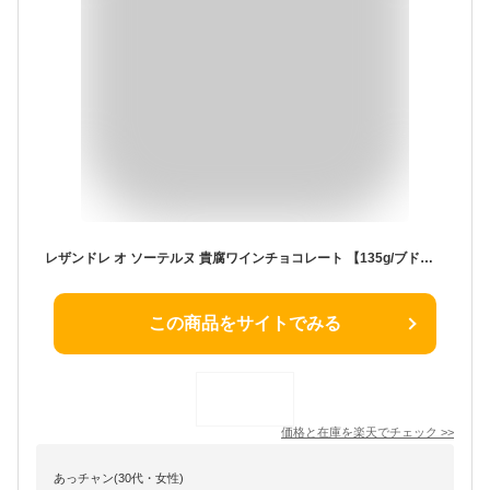
レザンドレ オ ソーテルヌ 貴腐ワインチョコレート 【135g/ブドウ柄箱入/専用手提げ袋付き】 ヴェルディエ社 RAISIN DORE AU SAUTERNES Chocolat et Confiserie VERDIER [ 高級ブランド ギフト プレゼント クリスマス お歳暮 バレンタイン ホワイトデー ]
この商品をサイトでみる
価格と在庫を
楽天
でチェック
>>
あっチャン(30代・女性)