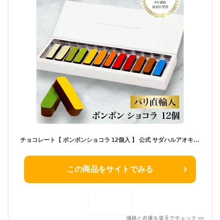
チョコレート【 ボンボンショコラ 12個入 】 公式 サダハルアオキ チョコ おしゃれ 高級 ギフト プレゼント 人気 ご褒美 洋菓子 有名 sadaharu aoki スイーツ
この商品をサイトでみる
価格と在庫を
楽天
でチェック
>>