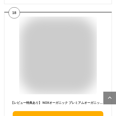
18
【レビュー特典あり】 NOXオーガニック プレミアムオーガニックチョコレート 30粒 カカオ70％ スーパーフード入り 健康 美容 無添加 抗酸化食品 有機JAS認証 EU/USDA認証 低GI 低糖質 高級 個包装 バレンタイン ホワイトデー ギフト