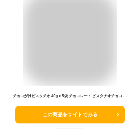
チョコがけピスタチオ 40g x 5袋 チョコレート ピスタチオチョコ スイーツピスタチオ 甘さチョコ 栄養豊富 食材 大流行 チョコレート ピスタチオ スイーツ 便利なチャック付き お菓子 おやつ おつまみ【送料無料】
この商品をサイトでみる