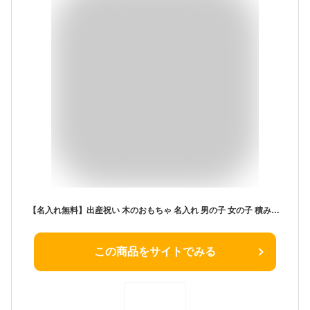
【名入れ無料】出産祝い 木のおもちゃ 名入れ 男の子 女の子 積み木 音いっぱいつみき 0歳 1歳 2歳 男 女 エドインター 木製 パステル 誕生日 プレゼント 赤ちゃん 音の鳴る つみき ブロック かわいい 人気商品 送料無料
この商品をサイトでみる