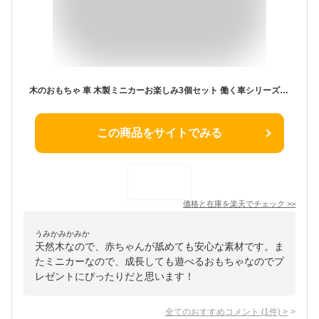
木のおもちゃ 車 木製ミニカーお楽しみ3個セット 働く車シリーズ 赤ちゃん 乗り物おもちゃ ミニカーセット パトカー 消防車 救急車 ミキサー車 ワゴン 天然木 木の車おもちゃ 10ヶ月 1歳 1歳半 2歳 3歳 男の子 誕生日プレゼント スプソリ すぷそり あす楽対象
この商品をサイトでみる
価格と在庫を
楽天
でチェック
>>
うみかみかみか
天然木なので、赤ちゃんが舐めても安心な素材です。ま
たミニカーなので、成長しても遊べるおもちゃなのでプ
レゼントにぴったりだと思います！
全てのおすすめコメント
(
1
件)
>