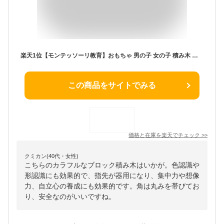
楽天1位【モンテッソーリ教育】おもちゃ 男の子 女の子 積み木 積木 つみき ブロック 型はめ カラフル 弾力縄 形認識 色認識 指先 指先訓練 脳トレ 指先トレ 玩具 知育玩具 1歳 2歳 3歳 おうち時間 室内 キッズ 子供 赤ちゃん 誕生日 出産祝い プレゼント
この商品をサイトでみる
価格と在庫を
楽天
でチェック
>>
クミカン(40代・女性)
こちらのカラフルなブロック積み木はいかが。色認識や
形認識にも効果的で、指先が器用になり、集中力や想像
力、自立心の養成にも効果的です。角は丸みを帯びてお
り、安全なのがいいですね。