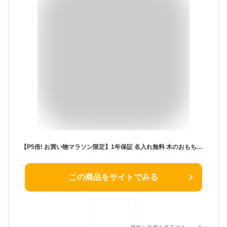
【P5倍! お買い物マラソン限定】1年保証 名入れ無料 木のおもちゃ 知育玩具 スロープトイ TREEスロープ 1歳誕生日プレゼント 誕生日プレゼント 1歳 一歳 1歳半 2歳 出産祝い 女の子 男の子 赤ちゃん おもちゃ
この商品をサイトでみる