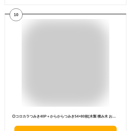
10
◎コロカラつみき40P＋からからつみき54×80枚[木製 積み木 おしゃれ 知育 ビー玉 転がし 木のおもちゃ 出産祝い 木 ブロック 積木 つみき 日本製 国産 知育おもちゃ] 即納