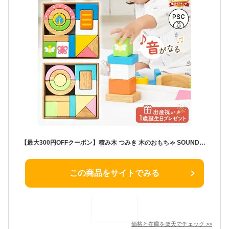
【最大300円OFFクーポン】積み木 つみき 木のおもちゃ SOUNDブロックス エデュテ 出産祝い 女の子 男の子 1歳誕生日プレゼント 赤ちゃん 0歳 1歳 一歳 1歳半 音のなる積み木 知育玩具 クリスマスプレゼント 名入れ無料 1年保証
この商品をサイトでみる
価格と在庫を
楽天
でチェック
>>