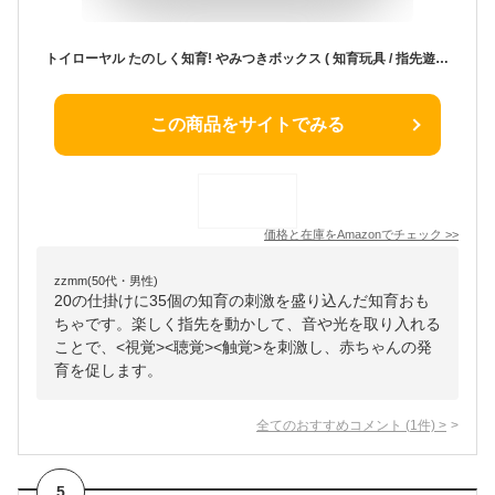
トイローヤル たのしく知育! やみつきボックス ( 知育玩具 / 指先遊び / 発育 ) 男の子 女の子 赤ちゃん おもちゃ 10ヶ月~ 音が鳴る 仕掛け
この商品をサイトでみる
価格と在庫を
Amazon
でチェック
>>
zzmm(50代・男性)
20の仕掛けに35個の知育の刺激を盛り込んだ知育おも
ちゃです。楽しく指先を動かして、音や光を取り入れる
ことで、<視覚><聴覚><触覚>を刺激し、赤ちゃんの発
育を促します。
全てのおすすめコメント
(
1
件)
>
5