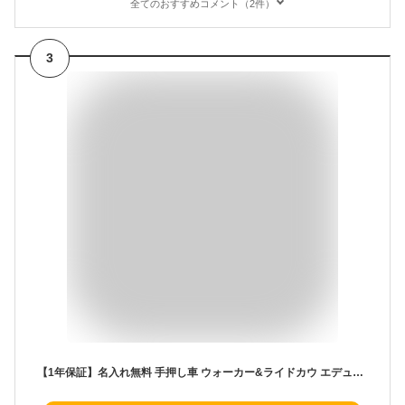
全てのおすすめコメント（2件）
3
【1年保証】名入れ無料 手押し車 ウォーカー&ライドカウ エデュテ 押し車 車 1歳誕生日プレゼント 0歳 一歳 1歳半 2歳 男の子 女の子 知育玩具 木のおもちゃ 出産祝い 赤ちゃん カタカタ 乗用 型はめパズル