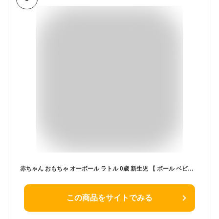
赤ちゃん おもちゃ オーボール ラトル 0歳 新生児 【 ボール ベビー ガラガラ お風呂 あみあみ いつから 1ヶ月 2ヶ月 3ヶ月 4ヶ月 5ヶ月 6ヶ月 7ヶ月 プーさん ディズニー 1歳 2歳 出産祝い 知育玩具 室内 車内 お風呂 準備 プレゼント クリスマス xmas 2024 プレゼント
この商品をサイトでみる