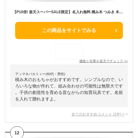
【P10倍! 楽天スーパーSALE限定】名入れ無料 積み木 つみき 木のおもちゃ SOUNDブロックス Large エデュテ 知育玩具 1歳誕生日プレゼント 1歳 赤ちゃん 0歳 一歳 1歳半 2歳 出産祝い 女の子 男の子 音のなる積み木
この商品をサイトでみる
価格と在庫を
楽天
でチェック
>>
アッマネバカリィー(60代・男性)
積み木のおもちゃがおすすめです。シンプルなので、い
ろいろな物が作れて、組み合わせの可能性は無限大です
。子供の創造性を育める昔ながらの知育玩具です。名前
を入れて贈れますよ。
全てのおすすめコメント
(
2
件)
>
12