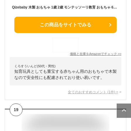
Qizebaby 木製 おもちゃ 1歳 2歳 モンテッソーリ教育 おもちゃ 6PCS 木製学習玩具 形合わせおもちゃ 音楽鉄琴 木製時計 ひもとおし ツイストワーム ビーディング スタッキングおもちゃ 色の認識 形の認知 学習玩具 指先訓練 数字認知 男の子 女の子に 誕生日プレゼント 贈り物
この商品をサイトでみる
価格と在庫を
Amazon
でチェック
>>
くろすういんど(50代・男性)
知育玩具としても重宝する赤ちゃん用のおもちゃで木製
なので安全性にも配慮されており使い易いです。
全てのおすすめコメント
(
1
件)
>
19