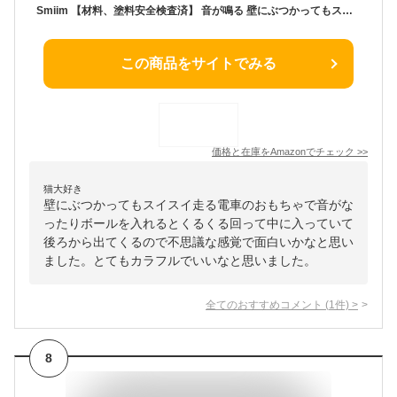
Smiim 【材料、塗料安全検査済】 音が鳴る 壁にぶつかってもスイスイ走る 電車 でんしゃ おもちゃ あかちゃん 赤ちゃん 知育玩具 1歳 2歳 3歳 男の子 女の子 誕生日 プレゼント
この商品をサイトでみる
価格と在庫を
Amazon
でチェック
>>
猫大好き
壁にぶつかってもスイスイ走る電車のおもちゃで音がな
ったりボールを入れるとくるくる回って中に入っていて
後ろから出てくるので不思議な感覚で面白いかなと思い
ました。とてもカラフルでいいなと思いました。
全てのおすすめコメント
(
1
件)
>
8