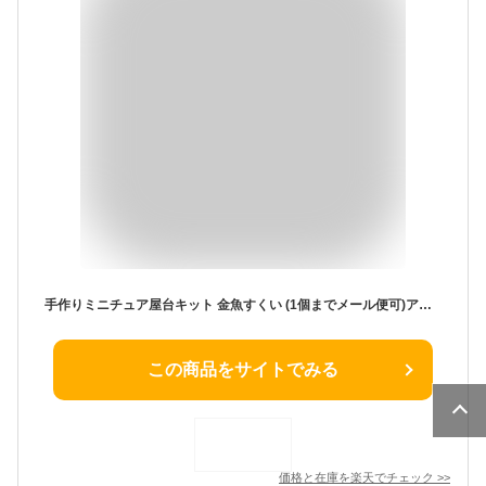
手作りミニチュア屋台キット 金魚すくい (1個までメール便可)アーテック 夏休み自由研究 手作り キット 男の子 女の子 工作キット 小学生 子供 子ども 夏休み工作 高学年
この商品をサイトでみる
価格と在庫を
楽天
でチェック
>>