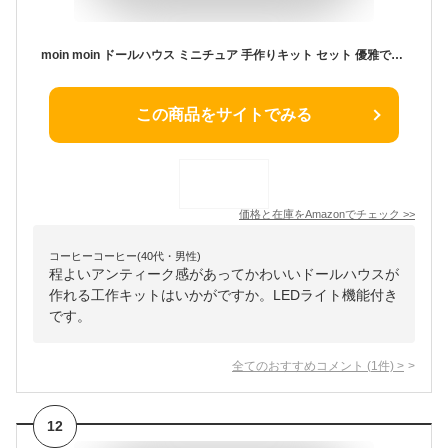
moin moin ドールハウス ミニチュア 手作りキット セット 優雅で静寂な 和 の 別荘 二階建て おしゃれ モダン 丁寧な暮らし LEDライト + アクリルケース + オルゴール 2112dh305
この商品をサイトでみる
価格と在庫を
Amazon
でチェック
>>
コーヒーコーヒー(40代・男性)
程よいアンティーク感があってかわいいドールハウスが
作れる工作キットはいかがですか。LEDライト機能付き
です。
全てのおすすめコメント
(
1
件)
>
12