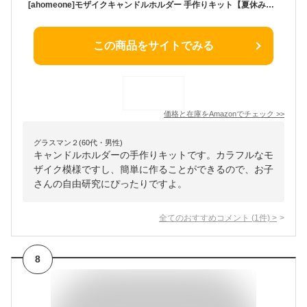
[ahomeone]モザイクキャンドルホルダー 手作りキット【夏休み・自由研究に】モザイクタイル 工作キット｜安全で環境に優しい材料 丸角タイル｜知育と創造力を育む｜子供から大人まで 小学生 女の子 男の子 人気｜プレゼント ギフトに
この商品をサイトでみる
価格と在庫を
Amazon
でチェック
>>
グラスマン２(60代・男性)
キャンドルホルダーの手作りキットです。カラフルなモ
ザイク模様ですし、簡単に作ることができるので、お子
さんの自由研究にぴったりですよ。
全てのおすすめコメント
(
1
件)
>
8