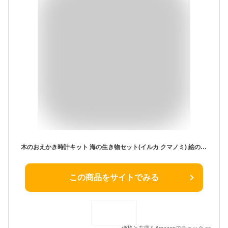
木のおえかき時計キット 海の生き物セット(イルカ クマノミ) 絵の具付き ※電池別売り 夏休み 工作キット 手作り時計キット 木製 子供 小学生 低学年 高学年 男の子 女の子 工作 DIYミニ 小型
この商品をサイトでみる