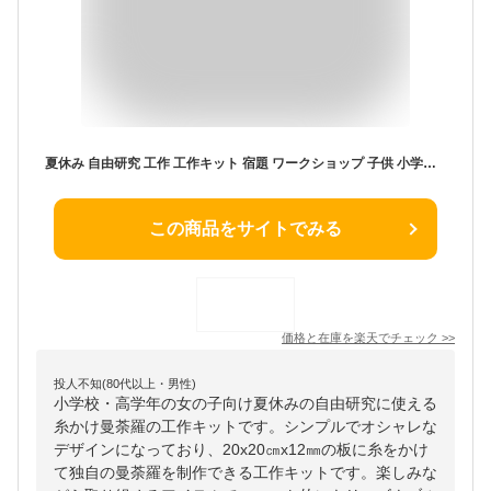
夏休み 自由研究 工作 工作キット 宿題 ワークショップ 子供 小学生 中学生 高学年 女の子 男の子 糸かけ曼荼羅 制作キット 手芸キット ハンドメイドキット 手作りキット 手芸セット 材料セット 簡単 初心者
この商品をサイトでみる
価格と在庫を
楽天
でチェック
>>
投人不知(80代以上・男性)
小学校・高学年の女の子向け夏休みの自由研究に使える
糸かけ曼荼羅の工作キットです。シンプルでオシャレな
デザインになっており、20x20㎝x12㎜の板に糸をかけ
て独自の曼荼羅を制作できる工作キットです。楽しみな