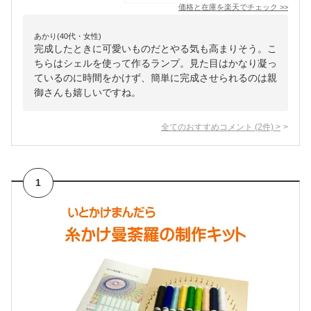
価格と在庫を
楽天
でチェック
>>
あかり(40代・女性)
完成したときに可愛いものだとやる気も高まりそう。こ
ちらはシェルを使って作るランプ。見た目はかなり凝っ
ているのに時間をかけず、簡単に完成させられるのは親
御さんも嬉しいですね。
全てのおすすめコメント
(
2
件)
>
1