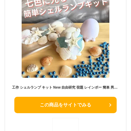
工作 シェルランプ キット New 自由研究 宿題 レインボー 簡単 男の子 女の子 おしゃれ かわいい 大人 1年生 2年生 3年生 4年生 5年生 6年生 低学年 中学年 高学年 シェルランプキット 手作りシェルランプ 貝殻ランプ 自由研究キット 夏休み宿題 工作キット 小学生
この商品をサイトでみる