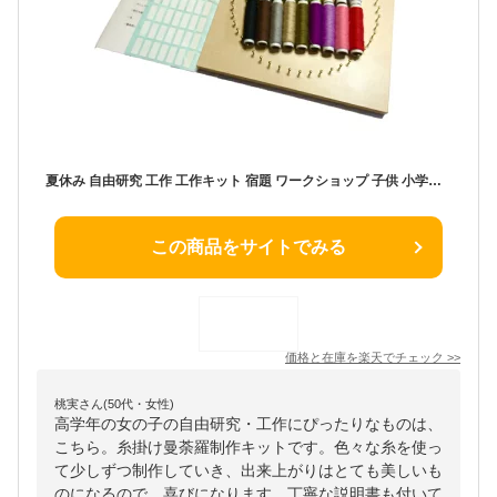
夏休み 自由研究 工作 工作キット 宿題 ワークショップ 子供 小学生 中学生 高学年 女の子 男の子 糸かけ曼荼羅 制作キット 手芸キット ハンドメイドキット 手作りキット 手芸セット 材料セット 簡単 初心者
この商品をサイトでみる
価格と在庫を
楽天
でチェック
>>
桃実さん(50代・女性)
高学年の女の子の自由研究・工作にぴったりなものは、
こちら。糸掛け曼荼羅制作キットです。色々な糸を使っ
て少しずつ制作していき、出来上がりはとても美しいも
のになるので、喜びになります。丁寧な説明書も付いて