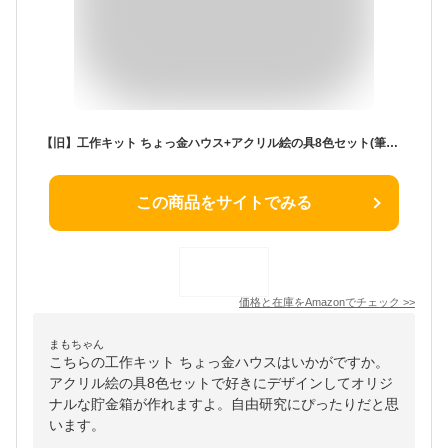
【旧】工作キット ちょっ金ハウス+アクリル絵の具8色セット(筆付き) / おもしろ貯金箱工作 手作りのかわいい家型貯金箱 (木工) / 手作りキット(小学生/幼稚園/低学年/高学年/幼児/男の子/女の子/中学生/大人/高齢者) 夏休み自由研究、夏休みの宿題、子供会
この商品をサイトでみる
価格と在庫を
Amazon
でチェック
>>
まもちゃん
こちらの工作キット ちょっ金ハウスはいかがですか。
アクリル絵の具8色セットで好きにデザインしてオリジ
ナルな貯金箱が作れますよ。自由研究にぴったりだと思
います。