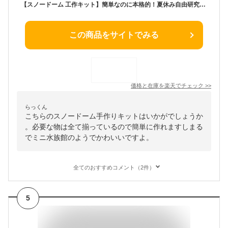
【スノードーム 工作キット】簡単なのに本格的！夏休み自由研究に安心な説明書付！(海の水族館)小学生の女の子男の子向け 低学年 高学年【送料無料】手作りキット 子ども 海のいきもの 材料 親子 宿題 1年生 2年生 3年生 4年生 5年生 6年生 プレゼント
この商品をサイトでみる
価格と在庫を
楽天
でチェック
>>
らっくん
こちらのスノードーム手作りキットはいかがでしょうか
。必要な物は全て揃っているので簡単に作れますしまる
でミニ水族館のようでかわいいですよ。
全てのおすすめコメント（2件）
5