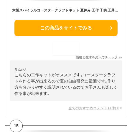
木製スパイラルコースタークラフトキット 夏休み 工作 子供 工具不要 組立のみ 男の子 女の子 簡単 低学年 高学年 アーテック ネコポス 1個まで
この商品をサイトでみる
価格と在庫を
楽天
でチェック
>>
りんたん
こちらの工作キットがオススメです｡コースタークラフ
トを作る事が出来るので夏の自由研究に最適です｡作り
方も分かりやすく説明されているのでお子さんも楽しく
作る事が出来ます｡
全てのおすすめコメント
(
1
件)
>
15