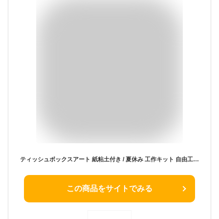
ティッシュボックスアート 紙粘土付き / 夏休み 工作キット 自由工作 自由研究 手作り 工作 低学年 高学年 小学校 木製 箱 木工 イベント
この商品をサイトでみる