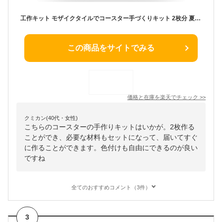
工作キット モザイクタイルでコースター手づくりキット 2枚分 夏休み 男の子 女の子 小学生 低学年 高学年 子供 幼児 大人向け 子供会 敬老の日
この商品をサイトでみる
価格と在庫を
楽天
でチェック
>>
クミカン(40代・女性)
こちらのコースターの手作りキットはいかが。2枚作る
ことができ、必要な材料もセットになって、届いてすぐ
に作ることができます。色付けも自由にできるのが良い
ですね
全てのおすすめコメント（3件）
3