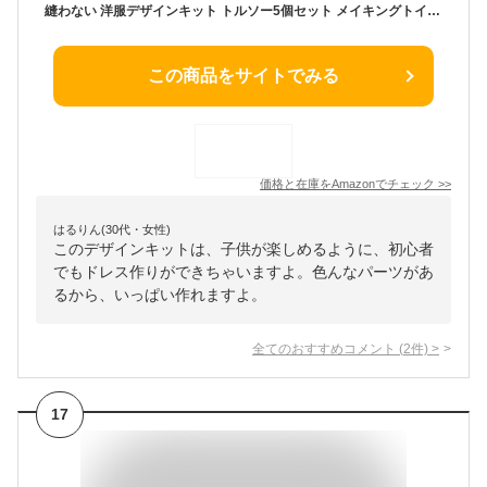
縫わない 洋服デザインキット トルソー5個セット メイキングトイ 手芸キット 洋裁 手作りキット 裁縫 おもちゃ 子供 高学年 小学生 女の子 プレゼント 誕生日 ギフト（パターンとマニュアル付き）
この商品をサイトでみる
価格と在庫を
Amazon
でチェック
>>
はるりん(30代・女性)
このデザインキットは、子供が楽しめるように、初心者
でもドレス作りができちゃいますよ。色んなパーツがあ
るから、いっぱい作れますよ。
全てのおすすめコメント
(
2
件)
>
17