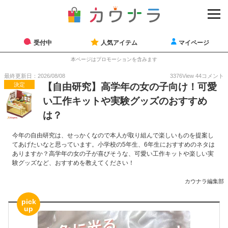
受付中
人気アイテム
マイページ
本ページはプロモーションを含みます
最終更新日：2026/08/08
3376
View
44
コメント
決定
【自由研究】高学年の女の子向け！可愛
い工作キットや実験グッズのおすすめ
は？
今年の自由研究は、せっかくなので本人が取り組んで楽しいものを提案し
てあげたいなと思っています。小学校の5年生、6年生におすすめのネタは
ありますか？高学年の女の子が喜びそうな、可愛い工作キットや楽しい実
験グッズなど、おすすめを教えてください！
カウナラ編集部
pick
up