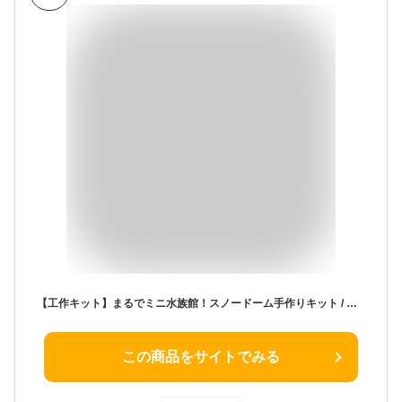
【工作キット】まるでミニ水族館！スノードーム手作りキット / こどもの日 GW 夏休み イベント 小学生 低学年 中学年 高学年 男の子 女の子 子供会 自由研究 工作 宿題 貝殻 プレゼント
この商品をサイトでみる