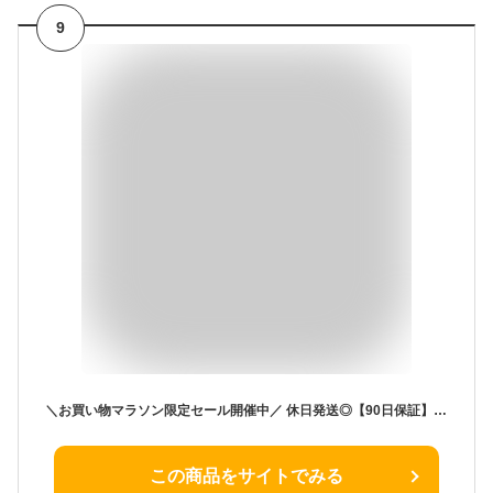
9
＼お買い物マラソン限定セール開催中／ 休日発送◎【90日保証】パソコンバッグ 2Way 防水 手提げ ノートパソコンケース タブレッドケース 保護ケース 13.3 11インチ 傷防止 2WAY 衝撃吸収 ランドセル スリーブケース タブレットケース 学生支給 小学生 Cyberplugs
この商品をサイトでみる