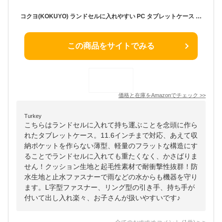
コクヨ(KOKUYO) ランドセルに入れやすい PC タブレットケース 11.6インチ ネイビー スク-TC115DB
この商品をサイトでみる
価格と在庫を
Amazon
でチェック
>>
Turkey
こちらはランドセルに入れて持ち運ぶことを念頭に作ら
れたタブレットケース。11.6インチまで対応、あえて収
納ポケットを作らない薄型、軽量のフラットな構造にす
ることでランドセルに入れても重たくなく、かさばりま
せん！クッション生地と起毛性素材で耐衝撃性抜群！防
水生地と止水ファスナーで雨などの水からも機器を守り
ます。L字型ファスナー、リング型の引き手、持ち手が
付いて出し入れ楽々、お子さんが扱いやすいです♪