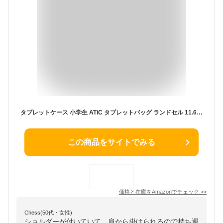
タブレットケース 小学生 ATiC タブレットバッグ ランドセル 11.6インチまで対応 PC収納バッグ クロームブック ポリウレタン製 大容量 手提げバンド/肩ストラップ付き 全面保護 MacBook Air 11.6in/iPad 第10世代 /iPad Pro11/Air5/4/10.2/mini6/SurfaceGo3/HPなど対応 Pink&Purple
この商品をサイトでみる
価格と在庫を
Amazon
でチェック
>>
Chess(50代・女性)
ショルダーが付いていて、肩から掛けられるので持ち運