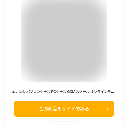
エレコム パソコンケース PCケース GIGAスクール オンライン学習 タブレット学習 ランドセル対応 11.6インチまで PC・タブレット用 ipad 10.2インチ 他 耐衝撃 撥水加工 ネームタグ付 ハンドル付 ブルー BM-IBHPFV11BU
この商品をサイトでみる