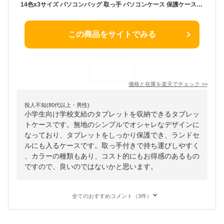
14色x3サイズ パソコンバッグ 取っ手 パソコンケース 保護ケース ノートパソコン スリーブケース タブレットケース pcバッグ インナーバッグ ランドセル 通学 リュック 小学生 こども PTA 小学校 学校支給 Cyberplugs
この商品をサイトでみる
価格と在庫を
楽天
でチェック
>>
投人不知(80代以上・男性)
小学生向け学校支給のタブレットを収納できるタブレッ
トケースです。無地のシンプルでオシャレなデザインに
なっており、タブレットをしっかり保護でき、ランドセ
ルにも入るケースです。取っ手付きで持ち運びしやすく
、カラーの種類もあり、コスト的にもお得感のあるもの
ですので、良いのではないかと思います。
全てのおすすめコメント（3件）