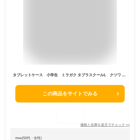
タブレットケース 小学生 ミラガク タブラスクールL クツワ 強はっ水生地 シンプル 学校 ランドセル 学用品 PCケース こども
この商品をサイトでみる
価格と在庫を
楽天
でチェック
>>
muu(50代・女性)