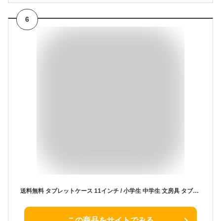
6
送料無料 タブレットケース 11インチ / 小学生 中学生 文房具 タブレット キッズ 学用品 ランドセル対応 クッション シンプル ポケット 軽量 通学 オフィス 通勤 収納 保護 インナーケース パソコンケース PCケース モバイルケース 小物収納 汎用 衝撃吸収 ケース カバー
この商品をサイトでみる