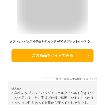
タブレットバッグ 小学生 9-11インチ ATiC タブレットケース ランドセル 小学校 ノートパソコン収納バッグ PCインナーバッグ iPad 第10世代 2022/iPad 10.2/mini6/5/Fire HD10/HD8/iPad Air 5/4/iPad Pro 11 など適用 11インチまで対応 ノートパソコン/タブレット/電子書籍リーダー ネオプレン製 手提仕様 SkyBlue
この商品をサイトでみる
価格と在庫を
Amazon
でチェック
>>
猫大好き
小学生のタブレットバッグでショルダーベルト付きでい
いなと思いました。手提げ仕様で移動しやすくしっかり
クッション性もあって衝撃から守ってくれそうです。