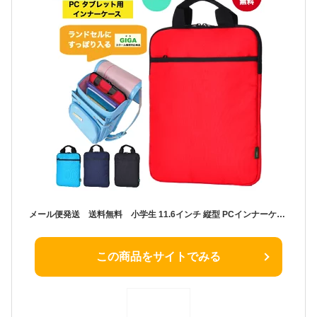
メール便発送 送料無料 小学生 11.6インチ 縦型 PCインナーケース タブレットケース ランドセル 16008 キッズ Country Field カントリーフィールド PCバッグ インナーバッグ 軽量 タブレット収納 パソコンバッグ GIGAスクール構想対応商品 タブレット クッションケース
この商品をサイトでみる