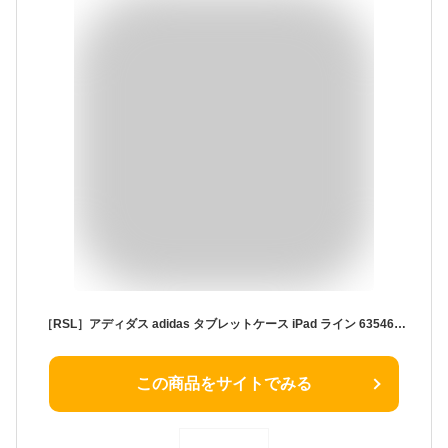
［RSL］アディダス adidas タブレットケース iPad ライン 63546/月間優良ショップ 通園 通学 塾 キッズ 男の子 ブランド 人気［別倉庫発送商品］
この商品をサイトでみる