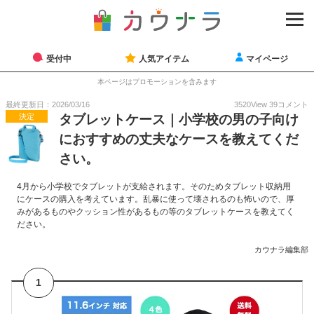
受付中
人気アイテム
マイページ
本ページはプロモーションを含みます
最終更新日：2026/03/16
3520
View
39
コメント
決定
タブレットケース｜小学校の男の子向け
におすすめの丈夫なケースを教えてくだ
さい。
4月から小学校でタブレットが支給されます。そのためタブレット収納用
にケースの購入を考えています。乱暴に使って壊されるのも怖いので、厚
みがあるものやクッション性があるもの等のタブレットケースを教えてく
ださい。
カウナラ編集部
1