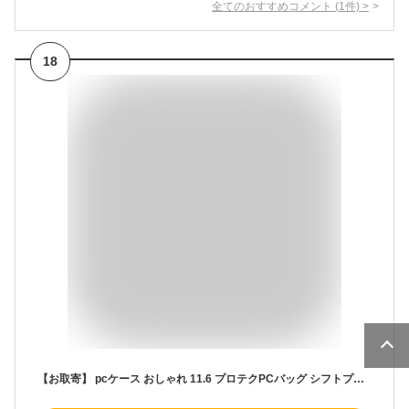
全てのおすすめコメント
(
1
件)
>
18
【お取寄】 pcケース おしゃれ 11.6 プロテクPCバッグ シフトプラス 3Dポケット付 小学生 女子 男子 男の子 女の子 タブレット pc pcバッグ 頑丈 周辺機器 ポリエステル 保護 丈夫 11.6インチ プレゼント お祝い ICT関連 学級文具 【メール便不可】