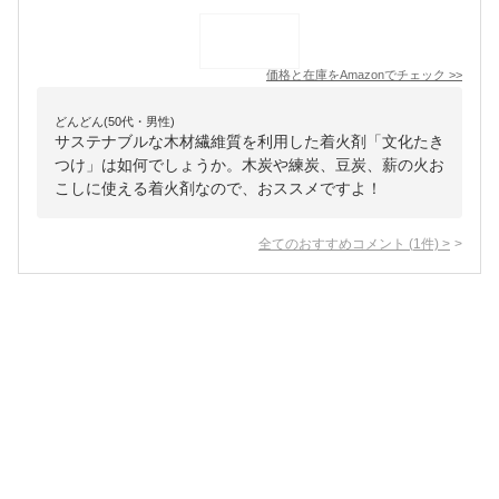
価格と在庫を
Amazon
でチェック
>>
どんどん(50代・男性)
サステナブルな木材繊維質を利用した着火剤「文化たき
つけ」は如何でしょうか。木炭や練炭、豆炭、薪の火お
こしに使える着火剤なので、おススメですよ！
全てのおすすめコメント
(
1
件)
>