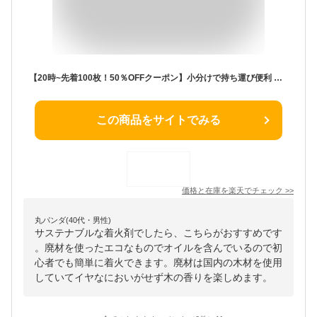
【20時~先着100枚！50％OFFクーポン】小分けで持ち運び便利 エコ 着火剤 着火材 SDGs 社会福祉応援 20個セット 固形 ニオイなし 手作り AND MYSELF ソロキャンプ レジャー アウトドア キャンプ アンドマイセルフ セット
この商品をサイトでみる
価格と在庫を
楽天
でチェック
>>
丸パンダ(40代・男性)
サステナブルな着火剤でしたら、こちらがおすすめです
。廃材を使ったエコなものでオイルを含んでいるので初
心者でも簡単に着火できます。廃材は国内の木材を使用
していてイヤなにおいがせず木の香りを楽しめます。