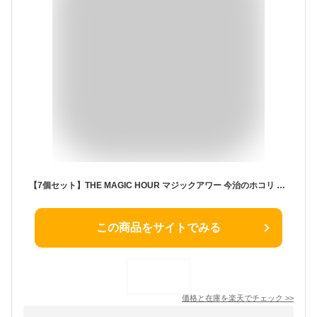
【7個セット】THE MAGIC HOUR マジックアワー 今治のホコリ 着火剤 20分燃焼 付属ケース付き 火起こし 焚き火 バーベキュー BBQ キャンプ用品 ファイヤースターター ファイアースターター ファイアスターター アウトドア 用品 グッズ 【rcn】【rcm】
この商品をサイトでみる
価格と在庫を
楽天
でチェック
>>