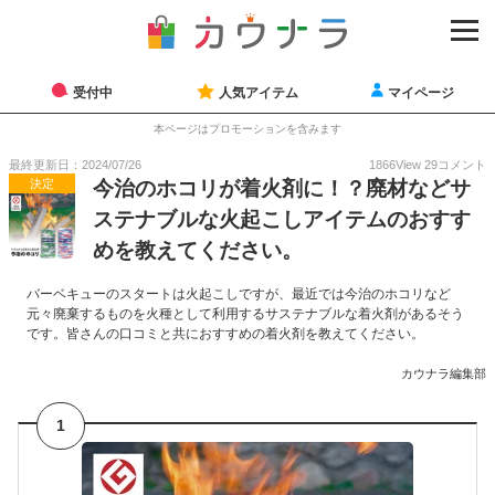
受付中
人気アイテム
マイページ
本ページはプロモーションを含みます
最終更新日：2024/07/26
1866
View
29
コメント
決定
今治のホコリが着火剤に！？廃材などサ
ステナブルな火起こしアイテムのおすす
めを教えてください。
バーベキューのスタートは火起こしですが、最近では今治のホコリなど
元々廃棄するものを火種として利用するサステナブルな着火剤があるそう
です。皆さんの口コミと共におすすめの着火剤を教えてください。
カウナラ編集部
1