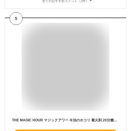
全てのおすすめコメント（2件）
5
THE MAGIC HOUR マジックアワー 今治のホコリ 着火剤 20分燃焼 付属ケース付き 火起こし 焚き火 バーベキュー BBQ キャンプ用品 ファイヤースターター ファイアースターター ファイアスターター アウトドア 用品 グッズ 【rcn】