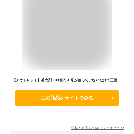
【アウトレット】着火剤 100個入り 形が整っていないだけで正規品と同じパフォーマンス！ 価格はそのままで約1.3倍量！ キャンプ バーベキュー 薪ストーブ 超長持ち 国産 べたつきなし 無臭 SDGs
この商品をサイトでみる
価格と在庫を
Amazon
でチェック
>>