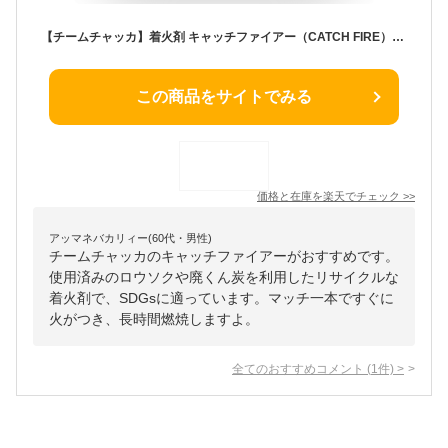
【チームチャッカ】着火剤 キャッチファイアー（CATCH FIRE）【60g（1シート9ブロック）】【1ブロック約7分燃焼】 揮発成分不使用薪ストーブ ペレットストーブ バーベキュー アウトドア 暖炉 火付け 燃料 リサイクル資材 非常用
この商品をサイトでみる
価格と在庫を
楽天
でチェック
>>
アッマネバカリィー(60代・男性)
チームチャッカのキャッチファイアーがおすすめです。
使用済みのロウソクや廃くん炭を利用したリサイクルな
着火剤で、SDGsに適っています。マッチ一本ですぐに
火がつき、長時間燃焼しますよ。
全てのおすすめコメント
(
1
件)
>