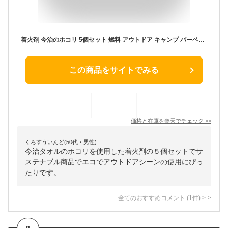
着火剤 今治のホコリ 5個セット 燃料 アウトドア キャンプ バーベキュー BBQ 登山 焚き火 たき火 エコ サステナブル ファイヤースターター 火おこし【沖縄県・離島 配送不可】
この商品をサイトでみる
価格と在庫を
楽天
でチェック
>>
くろすういんど(50代・男性)
今治タオルのホコリを使用した着火剤の５個セットでサ
ステナブル商品でエコでアウトドアシーンの使用にぴっ
たりです。
全てのおすすめコメント
(
1
件)
>