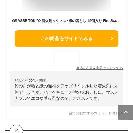
GRASSE TOKYO 着火剤タケノコ×紙の落とし 15個入り Fire Starter TAKENOKO×KAMINOOTOSHI グラーストウキョウ 正規品 ◆アウトドア/outdoor/グッズ/点火/おがくず/竹/バンブー/ワックス/便利/リサイクル/エシカル/アップサイクル/植物由来/ナチュラル/natural
この商品をサイトでみる
価格と在庫を
楽天
でチェック
>>
どんどん(50代・男性)
竹のおが粉と紙の廃材をアップサイクルした着火剤は如
何でしょうか。バーベキューの時の火おこしに、サステ
ナブルでエコな着火剤なので、オススメです。
全てのおすすめコメント
(
1
件)
>
19