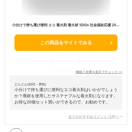
小分けで持ち運び便利 エコ 着火剤 着火材 SDGs 社会福祉応援 20個セット 固形 ニオイなし 手作り AND MYSELF ソロキャンプ レジャー アウトドア キャンプ アンドマイセルフ セット
この商品をサイトでみる
価格と在庫を
楽天
でチェック
>>
どんどん(50代・男性)
小分けで持ち運びに便利なエコ着火剤はいかがでしょう
か？廃材を使用したサステナブルな着火剤になります。
お得な20個セット買いができるので、お勧めです。
全てのおすすめコメント
(
1
件)
>