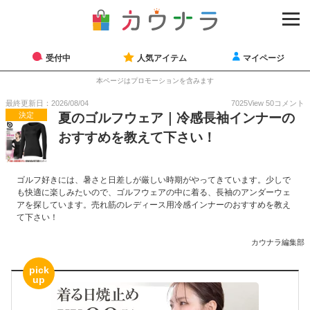
受付中
人気アイテム
マイページ
本ページはプロモーションを含みます
最終更新日：2026/08/04
7025
View
50
コメント
決定
夏のゴルフウェア｜冷感長袖インナーの
おすすめを教えて下さい！
ゴルフ好きには、暑さと日差しが厳しい時期がやってきています。少しで
も快適に楽しみたいので、ゴルフウェアの中に着る、長袖のアンダーウェ
アを探しています。売れ筋のレディース用冷感インナーのおすすめを教え
て下さい！
カウナラ編集部
pick
up