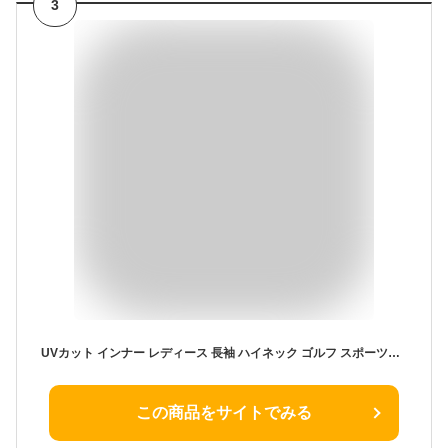
3
UVカット インナー レディース 長袖 ハイネック ゴルフ スポーツウェア 指穴なし ヨガ 吸水速乾 最大99%紫外線カット 着る日焼け止め S M L LL YOGA by glamore ヨガ バイ グラモア FT0270 返品交換可
この商品をサイトでみる