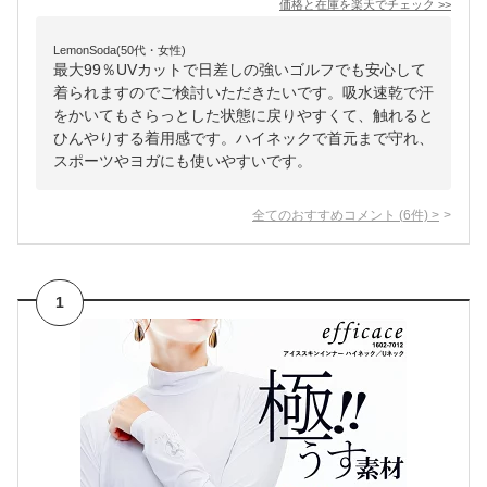
価格と在庫を
楽天
でチェック
>>
LemonSoda(50代・女性)
最大99％UVカットで日差しの強いゴルフでも安心して
着られますのでご検討いただきたいです。吸水速乾で汗
をかいてもさらっとした状態に戻りやすくて、触れると
ひんやりする着用感です。ハイネックで首元まで守れ、
スポーツやヨガにも使いやすいです。
全てのおすすめコメント
(
6
件)
>
1