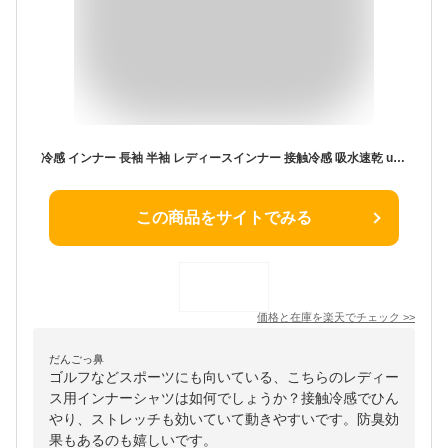
冷感 インナー 長袖 半袖 レディースインナー 接触冷感 吸水速乾 uv uvカット 重ね着 スポーツ ゴルフ 丸首 ドライ 汗取り 汗対策 消臭 ストレッチ 脇汗 大きいサイズ ワキさら 夏 y3522-2
この商品をサイトでみる
価格と在庫を
楽天
でチェック
>>
だんごっ鼻
ゴルフなどスポーツにも向いている、こちらのレディー
ス用インナーシャツは如何でしょうか？接触冷感でひん
やり、ストレッチも効いていて動きやすいです。防臭効
果もあるのも嬉しいです。