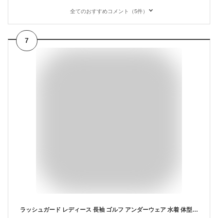
全てのおすすめコメント（5件）
7
ラッシュガード レディース 長袖 ゴルフ アンダーウェア 水着 体型カバー 冷感インナー 暑さ対策 便利 グッズ 夏 海 プール uv 紫外線 日焼け止め ロング インナーシャツ 黒 熱中症対策 オトナ女子 無地 コンプレッション 着るアームカバー ストレッチ Tシャツ おまけ付