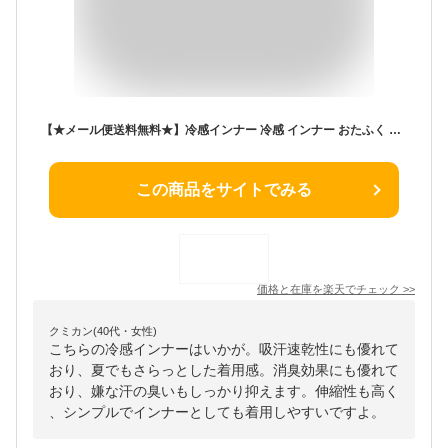
【★メール便送料無料★】冷感インナー 冷感 インナー おたふく デオドラント ロングスリーブ クルーネックシャツ レディース / jw-653 吸汗速乾 全面消臭 ブラック【S M L】スポーツ マラソン ランニング 長袖 レディース シャツ
この商品をサイトでみる
価格と在庫を
楽天
でチェック
>>
クミカン(40代・女性)
こちらの冷感インナーはいかが。吸汗速乾性にも優れて
おり、夏でもさらっとした着用感。消臭効果にも優れて
おり、嫌な汗の臭いもしっかり抑えます。伸縮性も高く
、シンプルでインナーとしても着用しやすいですよ。