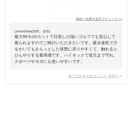
価格と在庫を
楽天
でチェック
>>
LemonSoda(50代・女性)
最大99％UVカットで日差しの強いゴルフでも安心して
着られますのでご検討いただきたいです。吸水速乾で汗
をかいてもさらっとした状態に戻りやすくて、触れると
ひんやりする着用感です。ハイネックで首元まで守れ、
スポーツやヨガにも使いやすいです。
全てのおすすめコメント
(
6
件)
>