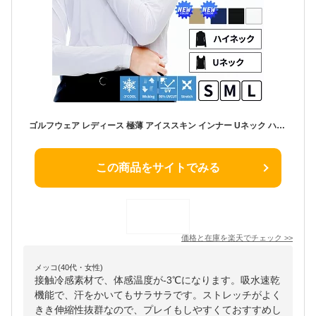
ゴルフウェア レディース 極薄 アイススキン インナー Uネック ハイネック [efficace] エフィカス 春夏 真夏 S-L 1602-7012 日焼け防止 紫外線カット UV 接触冷感 吸湿 冷感インナー ストレッチ アンダーウェア スポーツ UVカット ゴルフ
この商品をサイトでみる
価格と在庫を
楽天
でチェック
>>
メッコ(40代・女性)
接触冷感素材で、体感温度が-3℃になります。吸水速乾
機能で、汗をかいてもサラサラです。ストレッチがよく
きき伸縮性抜群なので、プレイもしやすくておすすめし