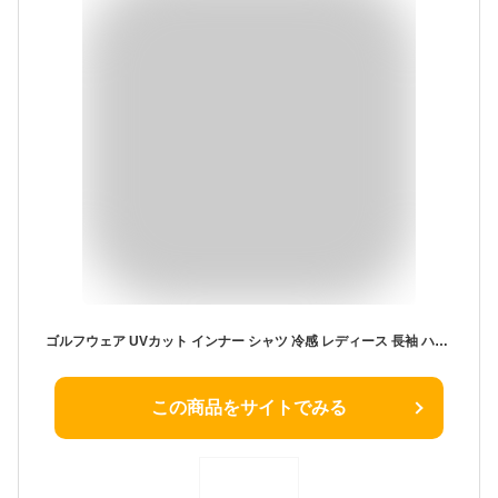
ゴルフウェア UVカット インナー シャツ 冷感 レディース 長袖 ハイネック UPF50+ ひんやり 涼しい ゴルフシャツ ラッシュガード インナー 吸汗速乾 通気 ゴルフ テニス ランニング 運動 日よけ 紫外線対策 日焼け防止 ストレッチ
この商品をサイトでみる