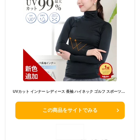
UVカット インナー レディース 長袖 ハイネック ゴルフ スポーツウェア 指穴なし ヨガ 吸水速乾 最大99%紫外線カット 着る日焼け止め S M L LL YOGA by glamore ヨガ バイ グラモア FT0270 返品交換可
この商品をサイトでみる