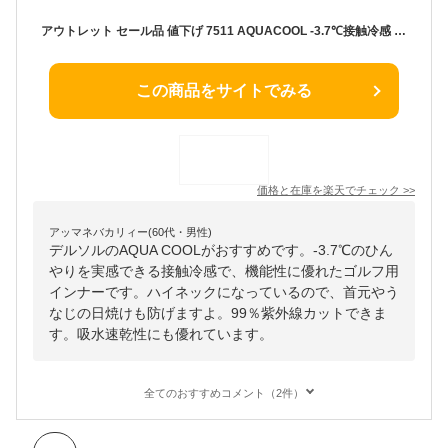
アウトレット セール品 値下げ 7511 AQUACOOL -3.7℃接触冷感 機能性クールハイネックアンダー 99％紫外線カット UV 吸水速乾 熱中症対策 ゴルフウェア レディース スポーツインナー ストレッチ M デルソル ゴルフ ブラック ネイビー 日焼け防止 紫外線対策 暑さ対策 長袖
この商品をサイトでみる
価格と在庫を
楽天
でチェック
>>
アッマネバカリィー(60代・男性)
デルソルのAQUA COOLがおすすめです。-3.7℃のひん
やりを実感できる接触冷感で、機能性に優れたゴルフ用
インナーです。ハイネックになっているので、首元やう
なじの日焼けも防げますよ。99％紫外線カットできま
す。吸水速乾性にも優れています。
全てのおすすめコメント（2件）