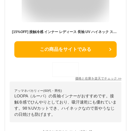
[15%OFF] 接触冷感 インナー レディース 長袖 UV ハイネック スポーツインナー 夏 レディース 吸汗速乾 Loopa ルーパ トレーニング ゴルフ 「WK」RVPB [ST-LO]001
この商品をサイトでみる
価格と在庫を
楽天
でチェック
>>
アッマネバカリィー(60代・男性)
LOOPA（ルーパ）の長袖インナーがおすすめです。接
触冷感でひんやりとしており、吸汗速乾にも優れていま
す。98％UVカットでき、ハイネックなので首やうなじ
の日焼けも防げます。