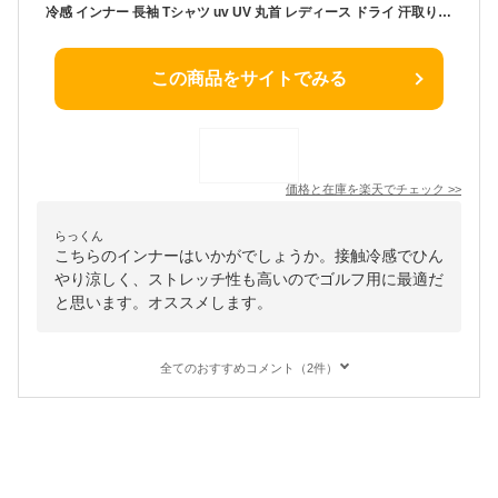
冷感 インナー 長袖 Tシャツ uv UV 丸首 レディース ドライ 汗取り 汗対策 消臭 ストレッチ 脇汗 大きいサイズ ワキさら 夏
この商品をサイトでみる
価格と在庫を
楽天
でチェック
>>
らっくん
こちらのインナーはいかがでしょうか。接触冷感でひん
やり涼しく、ストレッチ性も高いのでゴルフ用に最適だ
と思います。オススメします。
全てのおすすめコメント（2件）