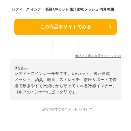
レディース インナー 長袖 UVカット 吸汗速乾 メッシュ 消臭 軽量 ストレッチ 適圧サポート 女性用インナー 女性 女性用 下着 アウター 春 夏 シャツ 冷感インナー 藤和 TS Design EXライト ロングスリーブシャツ 811052
この商品をサイトでみる
価格と在庫を
楽天
でチェック
>>
ひなみゅー
レディースインナー長袖です。UVカット、吸汗速乾、
メッシュ、消臭、軽量、ストレッチ、敵圧サポートで快
適で動きやすく日焼けから守ってくれる冷感インナー。
ゴルフのインナーにピッタリです。
全てのおすすめコメント（2件）