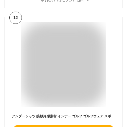
全てのおすすめコメント（2件）
12
アンダーシャツ 接触冷感素材 インナー ゴルフ ゴルフウェア スポーツ テニス レディース ゴルフ ハイネック ゴルフ シャツ 長袖 インナーシャツ アンダーウェア 吸汗 速乾 日焼け防止 接触冷感素材 Tシャツ 冷感 インナー スポーツウェア マラソン UVカット