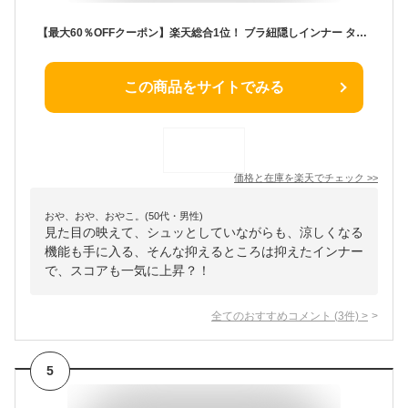
【最大60％OFFクーポン】楽天総合1位！ ブラ紐隠しインナー タンクトップ 重ね着 タンク キャミソール インナー レディース トップス ブラ紐を隠せるインナー シンプル 定番 冷感インナー 接触冷感 【メール便】【3枚可】
この商品をサイトでみる
価格と在庫を
楽天
でチェック
>>
おや、おや、おやこ。(50代・男性)
見た目の映えて、シュッとしていながらも、涼しくなる
機能も手に入る、そんな抑えるところは抑えたインナー
で、スコアも一気に上昇？！
全てのおすすめコメント
(
3
件)
>
5