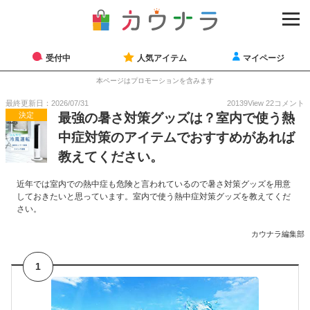
受付中
人気アイテム
マイページ
本ページはプロモーションを含みます
最終更新日：2026/07/31
20139
View
22
コメント
決定
最強の暑さ対策グッズは？室内で使う熱
中症対策のアイテムでおすすめがあれば
教えてください。
近年では室内での熱中症も危険と言われているので暑さ対策グッズを用意
しておきたいと思っています。室内で使う熱中症対策グッズを教えてくだ
さい。
カウナラ編集部
1