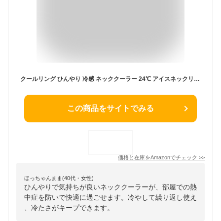
クールリング ひんやり 冷感 ネッククーラー 24℃ アイスネックリング 爽快リング 冷感リング アイスネックバンド 繰り返し使用可能 マスク着用時 冷却 暑さ対策 ひんやりグッズ ランニング/スポーツ観戦/花火大会 男女兼用 ペット ライトブルー (Lサイズ, ブルー)
この商品をサイトでみる
価格と在庫を
Amazon
でチェック
>>
ほっちゃんまま(40代・女性)
ひんやりで気持ちが良いネッククーラーが、部屋での熱
中症を防いで快適に過ごせます。冷やして繰り返し使え
、冷たさがキープできます。