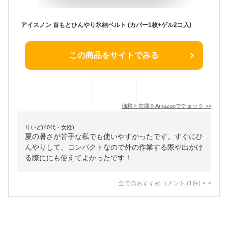
アイスノン 首もとひんやり氷結ベルト (カバー1枚+ゲル2コ入)
この商品をサイトでみる
価格と在庫を
Amazon
でチェック
>>
りいど(40代・女性)
夏の暑さが苦手な私でも使いやすかったです。すぐにひ
んやりして、コンパクトなので外の作業する際や出かけ
る際ににも使えてよかったです！
全てのおすすめコメント
(
1
件)
>