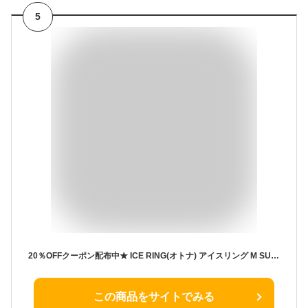
5
20％OFFクーポン配布中★ ICE RING(オトナ) アイスリング M SUO スオ 公式 正規品 2024 クールリング アイスクールリング 大人 大人用 レディース 女性 ジュニア ネッククーラー 子供 首 冷却 冷感 グッズ 熱中症対策 暑さ対策グッズ 暑さ対策 熱中症 夏 エフオー FO mサイズ
この商品をサイトでみる