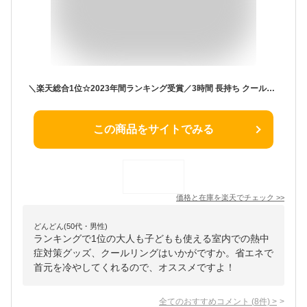
＼楽天総合1位☆2023年間ランキング受賞／3時間 長持ち クールリング ガリガリアイスリング 熱中症対策 最強 28℃ 18℃ ネッククーラー 冷感 子供 リング ひんやり キッズ 首 冷却タオル 大人 クールネックリング ひんやりグッズ ネックバンド クールバンド 暑さ対策 父の日
この商品をサイトでみる
価格と在庫を
楽天
でチェック
>>
どんどん(50代・男性)
ランキングで1位の大人も子どもも使える室内での熱中
症対策グッズ、クールリングはいかがですか。省エネで
首元を冷やしてくれるので、オススメですよ！
全てのおすすめコメント
(
8
件)
>