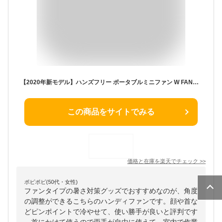
【2020年新モデル】ハンズフリー ポータブルミニファン W FAN【扇風機 ハンディファン ポータブルファン 携帯 持ち運び 夏フェス イベント アウトドア キャンプ オフィス おしゃれ 熱中症対策グッズ 暑さ対策 涼しい usb 充電式 首掛け 誕生日プレゼント 母の日 ギフト】
この商品をサイトでみる
価格と在庫を
楽天
でチェック
>>
ポピポピ(50代・女性)
ファンタイプの暑さ対策グッズでおすすめなのが、角度
の調整ができるこちらのハンディファンです。顔や首な
どピンポイントで冷やせて、使い勝手が良いと評判です