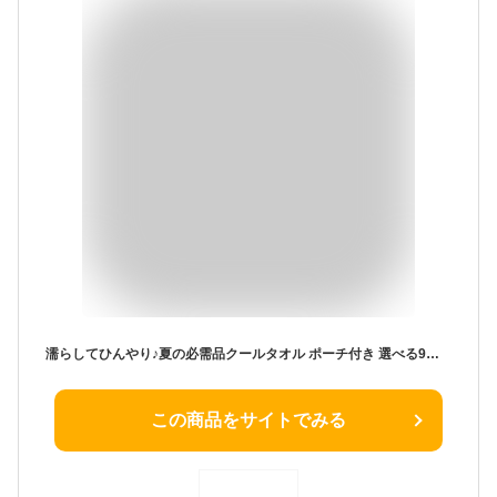
濡らしてひんやり♪夏の必需品クールタオル ポーチ付き 選べる9柄x2色 UVカット98％ UPF50+で紫外線からお肌も守る＜おしゃれ ひんやりタオル かわいい クール towel 熱中症対策 グッズ 冷やす 首 冷却 暑さ対策 熱射病 日射病 ケース 父の日
この商品をサイトでみる