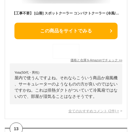
【工事不要】 [山善] スポットクーラー コンパクトクーラー (冷風/ドライ/送風) 除湿量5.0L 冷風2段階 送風3段階 切タイマー 排熱ダクト付き 左右オートルーバー搭載 ホワイト YEC-M03(W)
この商品をサイトでみる
価格と在庫を
Amazon
でチェック
>>
Yota(50代・男性)
屋内で使うんですよね。それならこういう商品か扇風機
、サーキュレーターのようなものの方が良いのではない
ですかね。これは排熱ダクトがついていて冷風扇ではな
いので、部屋が湿気ることはなさそうです。
全てのおすすめコメント
(
2
件)
>
13