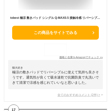
tobest 極涼 敷きパッド シングル Q-MAX0.5 接触冷感 リバーシブル ひんやり 冷感 夏用 冷感シーツ 抗菌 消臭 防ダニ 涼感 冷たい サラサラ 涼しい クール 吸水速乾 丸洗い ブルー 100x205cm
この商品をサイトでみる
価格と在庫を
Amazon
でチェック
>>
猫大好き
極涼の敷きパッドでリバーシブルに使えて気持ち良さそ
うです。通気性が良くて吸水速乾で抗菌防臭で丸洗いで
きて清潔で涼感を感じれていいなと思いました。
全てのおすすめコメント
(
2
件)
>
17