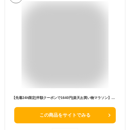
【先着24h限定|半額クーポンで1640円|楽天お買い物マラソン】累計10万本以上 公式 ネックバンド 首元 リング 冷たい 28度 ネッククーラー 熱中症対策グッズ 暑さ対策 グッズ 冷感 めちゃクール 接触冷感 キッズ 保冷剤 pcm フェス 祭り 花火 S M L 可愛い 通学 ギフト
この商品をサイトでみる