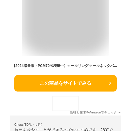
【2024増量版・PCM70％増量中】クールリング クールネックバンド 暑さ対策グッズ クールネック 【28℃自然凍結】冷やす グッズ 首 ひんやり 暑さ対策 首 冷却リング 冷却 首冷感リング ネッククーラー ひんやりリング ネッククーラアイス クールリング クールネック (【グラデーション】スカイブルー, Lサイズ【大人用】)
この商品をサイトでみる
価格と在庫を
Amazon
でチェック
>>
Chess(50代・女性)
首元を冷やすことができるのでおすすめです。28℃で