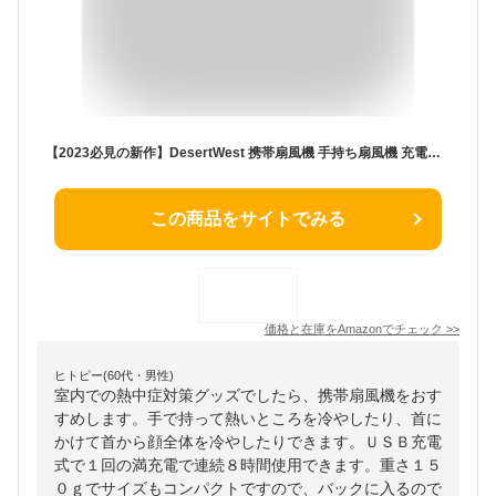
【2023必見の新作】DesertWest 携帯扇風機 手持ち扇風機 充電式 【 超軽量・20dB静音】 USB扇風機 首掛け扇風機 くびかけ せんぷうき 小型扇風機 スタンド機能 長時間連続使用 USB Type-C充電 暑さ対策グッズ/熱中症対策/夏キャンプ/自宅/オフィス用/お祭り/野球観戦/キッチン/運動会/カーデニング/母の日プレゼントなどに最適 正規保証60ヶ月
この商品をサイトでみる
価格と在庫を
Amazon
でチェック
>>
ヒトピー(60代・男性)
室内での熱中症対策グッズでしたら、携帯扇風機をおす
すめします。手で持って熱いところを冷やしたり、首に
かけて首から顔全体を冷やしたりできます。ＵＳＢ充電
式で１回の満充電で連続８時間使用できます。重さ１５
０ｇでサイズもコンパクトですので、バックに入るので