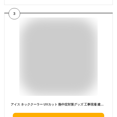
3
アイス ネッククーラー UVカット 熱中症対策グッズ 工事現場 建設業 農作業 首元 ひんやりグッズ 首 冷却 | 夏 仕事 ネッククーラー 厨房 スポーツ観戦 アウトドア 98318 保冷剤 1個付き 首 冷却 リングより気持ちいい スズキ繊維 ボストン商会