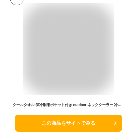
クールタオル 保冷剤用ポケット付き outdoor ネッククーラー 冷却タオル ネックタオル ブランド おしゃれ アイスタオル 綿100% 暑さ対策グッズ 熱中症対策 冷感タオル 冷たいタオル ひんやり 冷やすタオル 首 保冷 夏 涼しい スポーツタオル レディース キッズ
この商品をサイトでみる