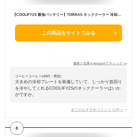
【COOLIFY2S 最強バッテリー】TORRAS ネッククーラー 冷却プレート 首掛け扇風機 【アプリ制御 首に密着 瞬間冷感】半導体冷却 ネックファン 熱中症対策 急速充電 キャンプ/山登り/旅行/通勤
この商品をサイトでみる
価格と在庫を
Amazon
でチェック
>>
コーヒーコーヒー(40代・男性)
大きめの冷却プレートを装備していて、しっかり首回り
を冷やしてくれるCOOLIFY2Sのネッククーラーはいか
がですか。
全てのおすすめコメント
(
1
件)
>
8