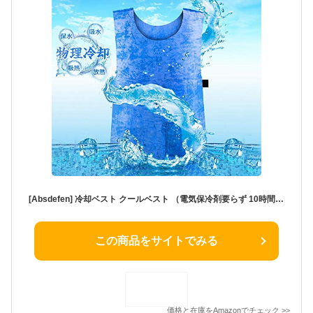
[Absdefen] 冷却ベスト クールベスト （電気保冷剤要らず 10時間保冷継続） 物理冷却 熱中症対策 夏フェス ひんやり作業着 夏冷感作業服 運動会観戦 屋外/農作業/スポーツ/運動会/登山/お釣り/工事現場 軽量 涼しい 冷たい 柔らかい 男女兼用
この商品をサイトでみる
価格と在庫を
Amazon
でチェック
>>