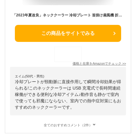
「2023年夏改良」ネッククーラー 冷却プレート 首掛け扇風機 折りたたみ式 瞬間冷却 ネックファン 羽根なし 強力 首掛けクーラー USB充電式 5000mAh 長時間連続稼働 熱中症対策 (白)
この商品をサイトでみる
価格と在庫を
Amazon
でチェック
>>
エイム(50代・男性)
冷却プレートが頸動脈に直接作用して瞬間冷却効果が得
られる!このネッククーラーは USB 充電式で長時間連続
稼働ができる便利な冷却アイテム♪動作音も静かで室内
で使っても邪魔にならない、室内での熱中症対策にもお
すすめのネッククーラーです。
全てのおすすめコメント（2件）