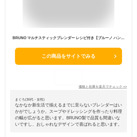
BRUNO マルチスティックブレンダー レシピ付き【ブルーノ ハンディ ハンディブレンダー ブレンダー 電動ミキサー 氷も砕ける フローズン スムージー 離乳食 泡立て 調理家電 キッチン家電 雑貨 おしゃれ かわいい 誕生日 プレゼント時短 クリスマスプレゼント クリスマス】
この商品をサイトでみる
価格と在庫を
楽天
でチェック
>>
まぐろ(30代・女性)
なかなか新生活で揃えるまでに至らないブレンダーはい
かがでしょうか。スープやドレッシングを作ったり料理
の幅が広がると思います。BRUNO製で品質も間違いな
いですし、おしゃれなデザインで喜ばれると思います。