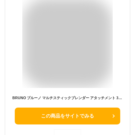
BRUNO ブルーノ マルチスティックブレンダー アタッチメント 3種 (ブレンダー ホイッパー チョッパー) 結婚 お祝い ラッピング セット 離乳食 ミキサー スリム コンパクト ハンドミキサー ハンドブレンダー ハンディミキサー多機能 ブルーグレー BOE034-GR 1703124
この商品をサイトでみる