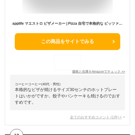
applife マエストロ ピザメーカー | Pizza 自宅で本格的な ピッツァ が作れる 12インチ イタリアン マルゲリータ クアットロ・フォルマッジ ナポリピッツァ パンケーキ 餃子 お好み焼き いろんな調理可能 家庭用 レッド
この商品をサイトでみる
価格と在庫を
Amazon
でチェック
>>
コーヒーコーヒー(40代・男性)
本格的なピザが焼けるサイズ30センチのホットプレー
トはいかがですか。餃子やパンケーキも焼けるのでおす
すめです。
全てのおすすめコメント
(
1
件)
>