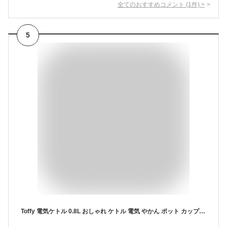
全てのおすすめコメント
(
1
件)
>
5
Toffy 電気ケトル 0.8L おしゃれ ケトル 電気 やかん ポット カップ1杯約60秒沸騰 コーヒー 紅茶 湯沸かし機 一人暮らし キッチン 家電 レトロ デザイン 空焚き防止 かわいい ギフト プレゼント 新生活 引っ越し 祝い トフィー