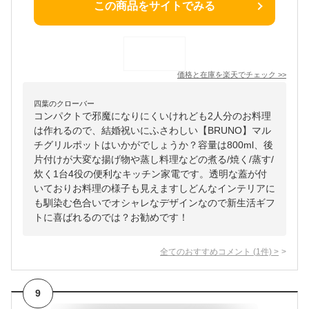
この商品をサイトでみる
価格と在庫を
楽天
でチェック
>>
四葉のクローバー
コンパクトで邪魔になりにくいけれども2人分のお料理
は作れるので、結婚祝いにふさわしい【BRUNO】マル
チグリルポットはいかがでしょうか？容量は800ml、後
片付けが大変な揚げ物や蒸し料理などの煮る/焼く/蒸す/
炊く1台4役の便利なキッチン家電です。透明な蓋が付
いておりお料理の様子も見えますしどんなインテリアに
も馴染む色合いでオシャレなデザインなので新生活ギフ
トに喜ばれるのでは？お勧めです！
全てのおすすめコメント
(
1
件)
>
9