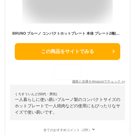
BRUNO ブルーノ コンパクトホットプレート 本体 プレート2種(たこ焼き 平面) ネイビー Navy 紺 おしゃれ かわいい これ1台 蓋 ふた付き 1200w 温度調節 洗いやすい 1人 2人 3人用 小型 小さいサイズ 少人数用 ひとり暮らしにも プレゼント ギフト 贈り物 BOE021-NV
この商品をサイトでみる
価格と在庫を
Amazon
でチェック
>>
くろすういんど(50代・男性)
一人暮らしに使い易いブルーノ製のコンパクトサイズの
ホットプレートで一人焼肉などの使用にもぴったりなサ
イズで使い易いです。
全てのおすすめコメント（2件）