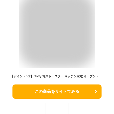
【ポイント5倍】 Toffy 電気トースター キッチン家電 オーブントースター パン焼き器 2段式 時短 食ぱん トースター 小型 火力調節 幅 23cm 約 高さ 33.1cm 奥行き 23.4cm 軽量 お祝い ギフト 青 白 赤 ブルー ホワイト レッド おしゃれ
この商品をサイトでみる