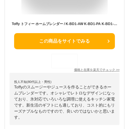
Toffy トフィー ホームブレンダー / K-BD1-AW K-BD1-PA K-BD1-SP K-BD1-RB 送料無料 ミキサー 600ml お手入れ簡単 氷対応 レトロデザイン レシピブック付 ギフト おしゃれ レトロ家電 ladonna ラドンナ キッチン家電 調理家電 プレゼント
この商品をサイトでみる
価格と在庫を
楽天
でチェック
>>
投人不知(80代以上・男性)
Toffyのスムージーやジュースを作ることができるホー
ムブレンダーです。オシャレでレトロなデザインになっ
ており、氷対応でいろいろな調理に使えるキッチン家電
です。新生活のギフトにも適しており、コスト的にもリ
ーズナブルなものですので、良いのではないかと思いま
す。