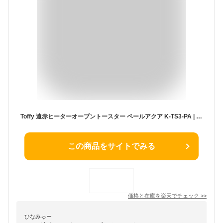
Toffy 遠赤ヒーターオーブントースター ペールアクア K-TS3-PA | 0563021 キッチン家電 生活用品 家電 オーブン トースター 調理器具 ペールアクア 遠赤外線 便利 使いやすい 万能 マルチ 持ち運び ギフト おしゃれ イベント ノベルティ 人気
この商品をサイトでみる
価格と在庫を
楽天
でチェック
>>
ひなみゅー