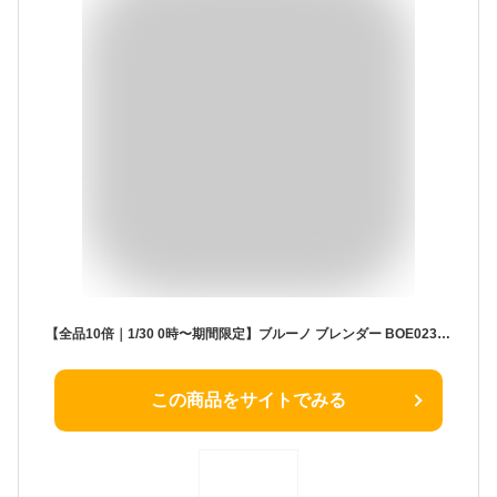
【全品10倍｜1/30 0時〜期間限定】ブルーノ ブレンダー BOE023 BRUNO｜コンパクトブレンダー ミキサー スムージー ジューサー 氷も砕ける キッチン家電 調理器具 レトロ おしゃれ かわいい 1年保証[PO10][即日発送]
この商品をサイトでみる