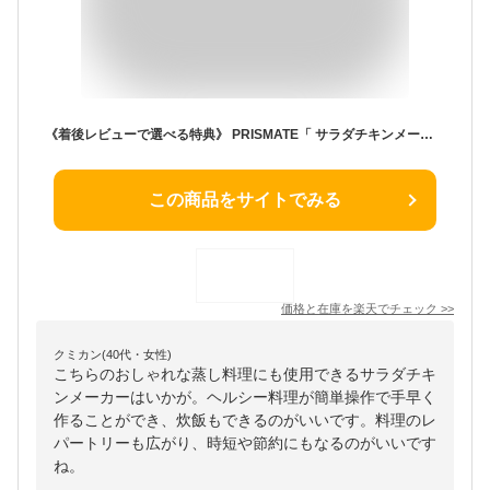
《着後レビューで選べる特典》 PRISMATE「 サラダチキンメーカー グランデ 楽しく使えるWEBレシピ付」 ブラック レッド ライトベージュ キッチン家電 家電 調理家電 蒸し料理 炊飯 スチーマー 炊飯器 電気鍋 プリズメイト PR-SK044 おしゃれ【ギフト/プレゼントに】
この商品をサイトでみる
価格と在庫を
楽天
でチェック
>>
クミカン(40代・女性)
こちらのおしゃれな蒸し料理にも使用できるサラダチキ
ンメーカーはいかが。ヘルシー料理が簡単操作で手早く
作ることができ、炊飯もできるのがいいです。料理のレ
パートリーも広がり、時短や節約にもなるのがいいです
ね。