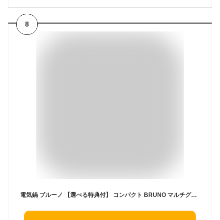
8
電気鍋 ブルーノ 【選べる特典付】 コンパクト BRUNO マルチグリルポット フタ付き 容量800ml 2号 1台4役 煮る 焼く 蒸す 炊く 電気グリル鍋 両手鍋 おしゃれ プレート フライヤー 鍋 なべ 2人用 卓上 蒸し器 炊飯器 即席麺 煮物 餃子 調理器具 キッチン家電 新生活 ギフト