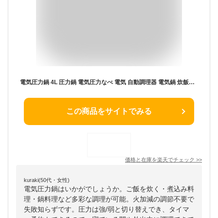
電気圧力鍋 4L 圧力鍋 電気圧力なべ 電気 自動調理器 電気鍋 炊飯器 保温機能 電気調理鍋 キッチン家電 調理家電 圧力なべ ギフト プレゼント 4.0L ブラック 3〜4人向け 8つの調理モード
この商品をサイトでみる
価格と在庫を
楽天
でチェック
>>
kuraki(50代・女性)
電気圧力鍋はいかがでしょうか。ご飯を炊く・煮込み料
理・鍋料理など多彩な調理が可能。火加減の調節不要で
失敗知らずです。圧力は強/弱と切り替えでき、タイマ