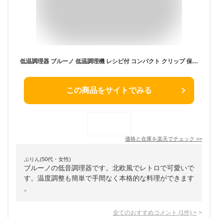
低温調理器 ブルーノ 低温調理機 レシピ付 コンパクト クリップ 保温 温度調節 温度設定 調理器 タイマー 時間設定 湯せん 防水 タッチパネル 肉料理 卵料理 茶碗蒸し 麹 ヨーグルト 発酵料理 軽量 簡単 時短 キッチン家電 調理器具 おしゃれ BRUNO ギフト プレゼント
この商品をサイトでみる
価格と在庫を
楽天
でチェック
>>
ぷりん(50代・女性)
ブルーノの低音調理器です。北欧風でレトロで可愛いで
す。温度調整も簡単で手間なく本格的な料理ができます
。
全てのおすすめコメント
(
1
件)
>