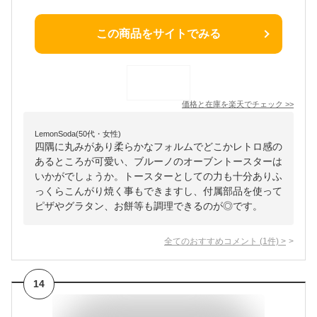
この商品をサイトでみる
価格と在庫を
楽天
でチェック
>>
LemonSoda(50代・女性)
四隅に丸みがあり柔らかなフォルムでどこかレトロ感の
あるところが可愛い、ブルーノのオーブントースターは
いかがでしょうか。トースターとしての力も十分ありふ
っくらこんがり焼く事もできますし、付属部品を使って
ピザやグラタン、お餅等も調理できるのが◎です。
全てのおすすめコメント
(
1
件)
>
14