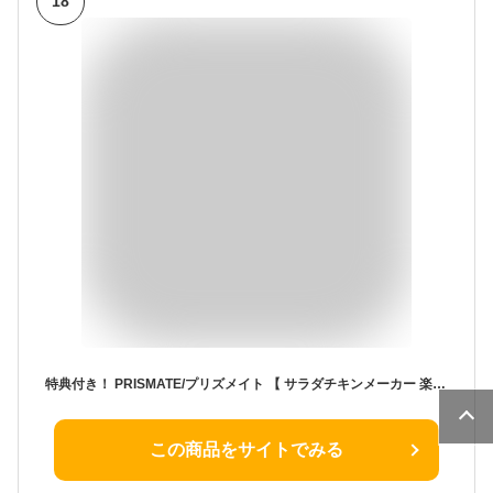
18
特典付き！ PRISMATE/プリズメイト 【 サラダチキンメーカー 楽しく使えるレシピブック付 】 PR-SK023 サラダチキン キッチン家電 料理 調理 鍋 電気鍋 低温調理器 家電 おしゃれ レッド ネイビー ライトベージュ ギフト プレゼント 母の日
この商品をサイトでみる