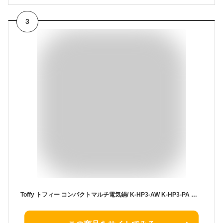
3
Toffy トフィー コンパクトマルチ電気鍋/ K-HP3-AW K-HP3-PA 送料無料 電気鍋 一人用 ギフト レトロデザイン おしゃれ レトロ家電 ladonna ラドンナ キッチン家電 調理家電 （あす楽） 母の日 プレゼント