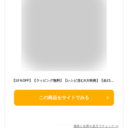
【10％OFF】【ラッピング無料】【レシピ含む6大特典】【全23種】ブルーノ ホットプレート BRUNO たこ焼き器 焼肉 鍋 蓋 キッチン家電 新築 結婚 祝い ギフト 1人暮らし 家庭用 BOE021 本体+平面プレート たこ焼きプレート グリルプレート セラミックコート鍋 おしゃれ 北欧
この商品をサイトでみる
価格と在庫を
楽天
でチェック
>>