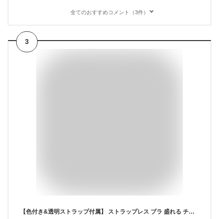
全てのおすすめコメント（3件）
3
【色付き&透明ストラップ付属】 ストラップレス ブラ 盛れる チューブトップ ブラ カップ付 ずれない 落ちない シームレス ノンワイヤー ドレス下着 ブラジャー 肩紐なし 紐なしブラ ドレス用 ブラジャー ブライダルインナー オフショル ハーフカップ 脇高