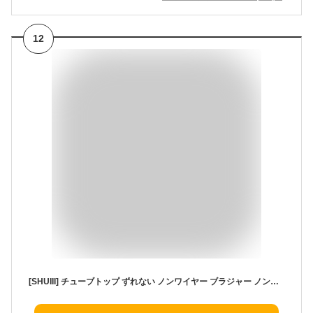
12
[SHUIII] チューブトップ ずれない ノンワイヤー ブラジャー ノンワイヤーブラ ストラップレスブラ ブラ ブラジャー 肩紐なし 盛れる 谷間 脇高