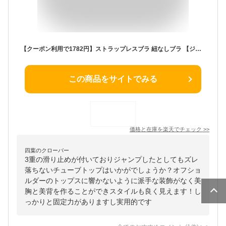
【クーポン利用で1782円】ストラップレスブラ 紐なしブラ 【ジャンプでもズレ落ちず測定済・三重滑り止め】【体に苦しくない・美胸美背】 脇高 ノンワイヤー 高弾性 チューブトップ 柔らかい シームレスブラ 結婚式 オフショル インナー ブラジャー 寄せブラ バストアップ
この商品をサイトでみる
価格と在庫を
楽天
でチェック
>>
四葉のクローバー
3重の滑り止めが付いておりジャンプしたとしてもズレ
落ちないチューブトップはいかがでしょうか？オフショ
ルダーのトップスに響かないように派手な装飾がなく美
胸と美背を作ることができスタイルも良く見えます！し
っかりと固定力がありますし実用的です