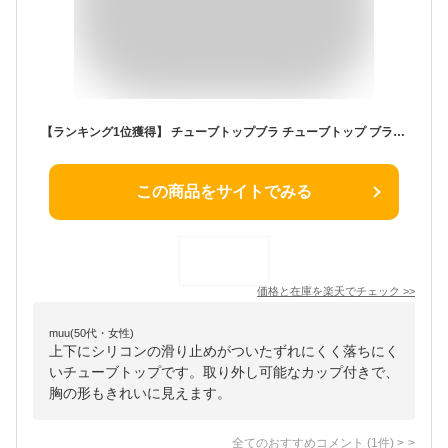
【ランキング1位獲得】 チューブトップブラ チューブトップ ブラトップ カップ付 ベアトップ アジャスター アジャスト インナー ストラップレス 肩紐なし 衣装 ダンス ドレス ブラ ブラジャー ベアトップ トップス ズレない ズレにくい セクシー チューブトップブラジャー
この商品をサイトでみる
価格と在庫を
楽天
でチェック
>>
muu(50代・女性)
上下にシリコンの滑り止めがついたずれにくく落ちにく
いチューブトップです。取り外し可能なカップ付きで、
胸の形もきれいに見えます。
全てのおすすめコメント
(
1
件)
>