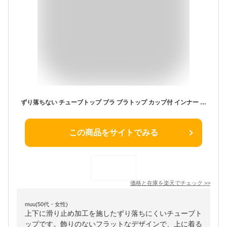
ずり落ちない チューブトップ ブラ ブラトップ カップ付 インナー ストラップレス 肩紐なし ダンス ブラジャー ベアトップ トップス ズレない ズレにくい ドレス ブラ レディース ずれない 白 黒 涼しい シームレス 送料無料
この商品をサイトでみる
価格と在庫を
楽天
でチェック
>>
muu(50代・女性)
上下に滑り止め加工を施したずり落ちにくいチューブト
ップです。飾りのないフラットなデザインで、上に着る