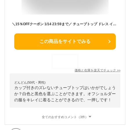
＼15％OFFクーポン 1/14 23:59まで／ チューブトップ ドレス インナー カップ付 ブラ レース ずれない ベアトップ ブラトップ 取り外し可能 キャミソール ストラップ付 白 黒 パーティ かわいい おしゃれ ブラキャミ フォーマル ダンス 結婚式 お呼ばれ god089
この商品をサイトでみる
価格と在庫を
楽天
でチェック
>>
どんどん(50代・男性)
カップ付きのズレないチューブトップはいかがでしょう
か？白色と黒色を選ぶことができます。オフショルダー
の服をキレイに着ることができるので、一押しです！
全てのおすすめコメント（3件）