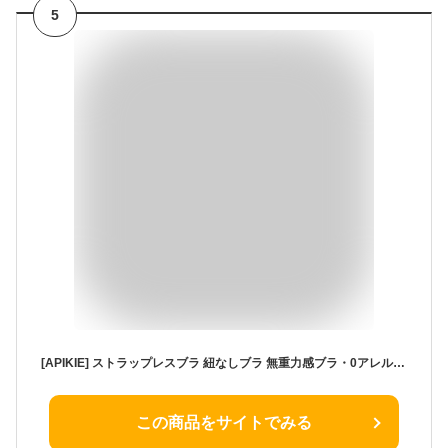
5
[APIKIE] ストラップレスブラ 紐なしブラ 無重力感ブラ・0アレルギー滑り止め加工・超盛りブラ・谷間メイクパッド チューブトップ 蒸れず 柔らかい ノンワイヤー ブラジャー 美胸ブラ 結婚式 オフショル 寄せブラ バストアップ (M（34,75）, ブラック)
この商品をサイトでみる