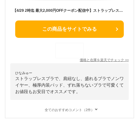
【4/29 2時迄 最大2,000円OFFクーポン配信中】ストラップレスブラ 肩紐なし ブラ ストラップレス チューブトップ ブラ紐なし 盛れる ブラジャー ノンワイヤー 盛り レース 育乳 谷間 脇高 極厚 内蔵パッド 可愛い おしゃれ ドレス オフショルダー用ブラジャー
この商品をサイトでみる
価格と在庫を
楽天
でチェック
>>
ひなみゅー
ストラップレスブラで、肩紐なし、盛れるブラでノンワ
イヤー、極厚内装パッド、ずれ落ちないブラで可愛くて
お値段もお安目でオススメです。
全てのおすすめコメント（2件）