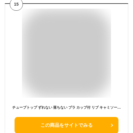
15
チューブトップ ずれない 落ちない ブラ カップ付 リブ キャミソール トップス ショート丈 インナー ブラトップ スポーツブラ ベアトップ ナイトブラ おやすみブラ ノンワイヤー レディース ストラップレス 細見え おしゃれ 可愛い 送料無料
この商品をサイトでみる