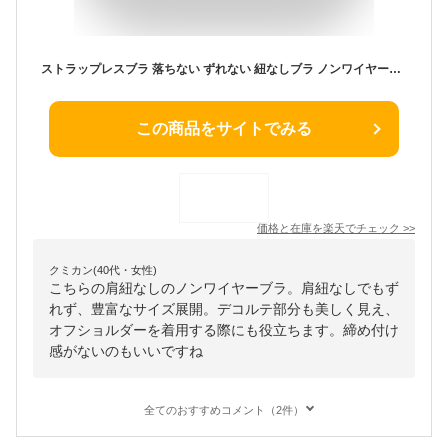
ストラップレスブラ 落ちない ずれない 紐なしブラ ノンワイヤーブラ チューブトップ ブラ ストラップレス ブラジャー 肩紐なし 小胸 ストラップレス ブラ ベアトップ ブラ単品 ブラトップ 脇高 肩紐なし ドレスインナー チューブトップ
この商品をサイトでみる
価格と在庫を
楽天
でチェック
>>
クミカン(40代・女性)
こちらの肩紐なしのノンワイヤーブラ。肩紐なしでもず
れず、豊富なサイズ展開。デコルテ部分も美しく見え、
オフショルダーを着用する際にも役立ちます。締め付け
感がないのもいいですね
全てのおすすめコメント（2件）