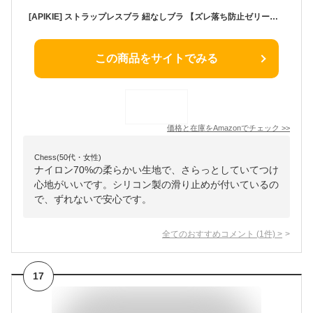
[APIKIE] ストラップレスブラ 紐なしブラ 【ズレ落ち防止ゼリーシリコン・多重滑り止め】【通気性息吹パッド・谷間メイク】 チューブトップ 脇高 ノンワイヤー 高弾性 柔らかい シームレスブラ 結婚式 ブラジャー 盛れ寄せブラ バストアップ (M, ブラック)
この商品をサイトでみる
価格と在庫を
Amazon
でチェック
>>
Chess(50代・女性)
ナイロン70%の柔らかい生地で、さらっとしていてつけ
心地がいいです。シリコン製の滑り止めが付いているの
で、ずれないで安心です。
全てのおすすめコメント
(
1
件)
>
17