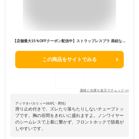
【店舗最大15％OFFクーポン配信中】ストラップレスブラ 肩紐なし チューブトップ ブラジャー ずれない 落ちない 盛れる ノンワイヤー ストラップレス ブラ 結婚式 シームレス フロントホック 肩だし 育乳 谷間 脇高 可愛い おしゃれ ドレス 滑り止め付
この商品をサイトでみる
価格と在庫を
楽天
でチェック
>>
アッマネバカリィー(60代・男性)
滑り止め付きで、ズレたり落ちたりしないチューブトッ
プです。胸の谷間をきれいに盛れますよ。ノンワイヤー
のシームレスで上着に響かず、フロントホックで脱着が
しやすいです。