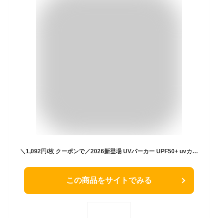
＼1,092円/枚 クーポンで／2026新登場 UVパーカー UPF50+ uvカット 遮光パーカー 接触冷感 つば付きUVカットパーカー ツバ付き つば付き UVカットパーカー uvカットのパーカー レディース メンズ UVパーカーレディース 薄手 長袖 紫外線対策 暑さ対策 フェス
この商品をサイトでみる