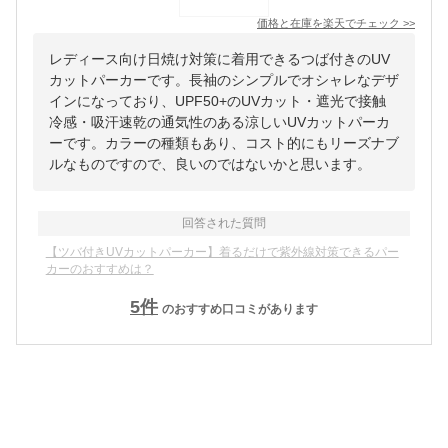
価格と在庫を
楽天
でチェック
>>
レディース向け日焼け対策に着用できるつば付きのUV
カットパーカーです。長袖のシンプルでオシャレなデザ
インになっており、UPF50+のUVカット・遮光で接触
冷感・吸汗速乾の通気性のある涼しいUVカットパーカ
ーです。カラーの種類もあり、コスト的にもリーズナブ
ルなものですので、良いのではないかと思います。
回答された質問
【ツバ付きUVカットパーカー】着るだけで紫外線対策できるパー
カーのおすすめは？
5
件
のおすすめ口コミがあります