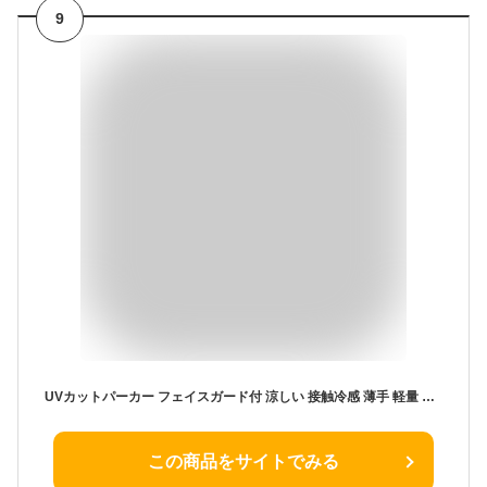
9
UVカットパーカー フェイスガード付 涼しい 接触冷感 薄手 軽量 ツバ付き ラッシュガード シアー 首元 ハイネック 顔まで 口まで 顔全部 隠れる 指穴 大きいサイズ 大きめ 体型カバー オシャレ おしゃれ レディース コンパクト ロング丈 丈長め 最強 春 夏 ウォーキング 運転
この商品をサイトでみる