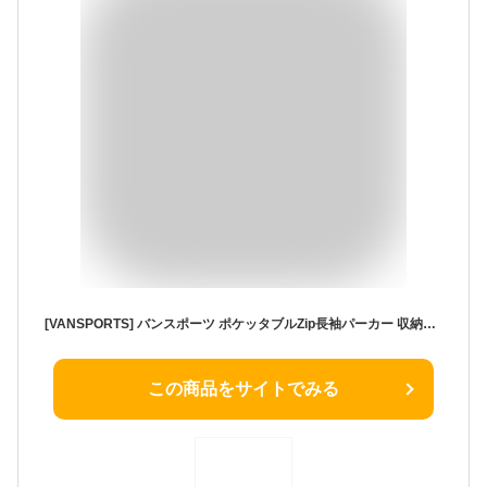
[VANSPORTS] バンスポーツ ポケッタブルZip長袖パーカー 収納袋付 ストレッチ 薄手 軽量 レディース ベージュ M
この商品をサイトでみる