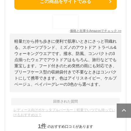
この商品をサイトでみる
価格と在庫を
Amazon
でチェック
>>
軽量だから持ち歩きに便利で肌寒いときにさっと羽織れ
る、スポーツブランド、ミズノのアウトドア トラベル&
ウォーキングウエアです。撥水、防風、コンパクトの3
点揃ったウェアでアウトドアはもちろん、旅行などでも
重宝します。フード付きのため突然の雨にも対応でき、
ブリーフケース型の収納袋付きで不要なときはコンパク
トにして携帯できます。色はアイリスネイビー、ケルプ
ベージュ、ベイパーグレーの3色から選べます。
回答された質問
レディース向けポケッタブルパーカー｜軽量でいつでも持ってい
けるおすすめは？
1
件
のおすすめ口コミがあります