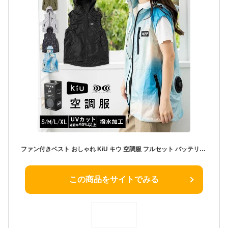
ファン付きベスト おしゃれ KiU キウ 空調服 フルセット バッテリー エアコンディションドベスト レディース メンズ 撥水 防水 UVカット 遮熱 熱中症対策 夏 男女兼用 軽量 アウトドア キャンプ 涼しい 農業 フェス ゴルフ 釣り 作業着 作業服 プレゼント ギフト
この商品をサイトでみる