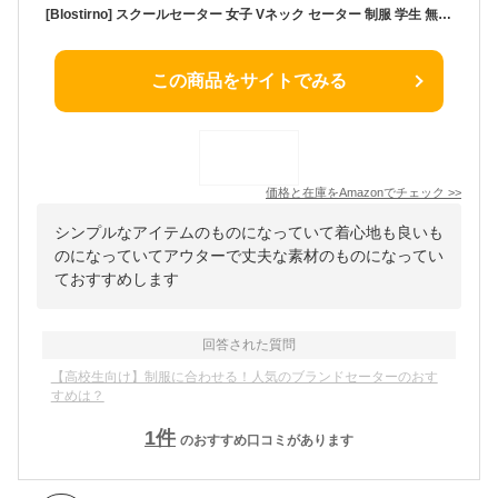
[Blostirno] スクールセーター 女子 Vネック セーター 制服 学生 無地 綿 女子高校生 ネイビー（JP0073NY-XL）
この商品をサイトでみる
価格と在庫を
Amazon
でチェック
>>
シンプルなアイテムのものになっていて着心地も良いも
のになっていてアウターで丈夫な素材のものになってい
ておすすめします
回答された質問
【高校生向け】制服に合わせる！人気のブランドセーターのおす
すめは？
1
件
のおすすめ口コミがあります