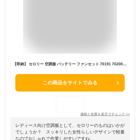
【即納】 セロリー 空調服 バッテリー ファンセット 70191 70200 セロリー ファン付空調服 男女兼用 女性用空調服 すっきりとした空調服 暑さ対策 レディース フルセット 熱中症対策 暑さ対策 ファン バッテリー おしゃれ 夏 空調ウェア ネイビー カーキ グレー 消臭 抗菌
この商品をサイトでみる
価格と在庫を
楽天
でチェック
>>
レディース向け空調服として、セロリーのものはいかが
でしょうか？ スッキリした女性らしいデザインで軽量
なのでおしゃれで作業しやすいですね。