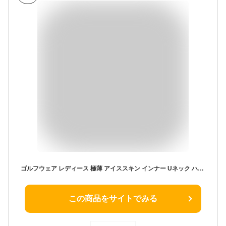
ゴルフウェア レディース 極薄 アイススキン インナー Uネック ハイネック [efficace] エフィカス 春夏 真夏 S-L 1602-7012 日焼け防止 紫外線カット UV 接触冷感 吸湿 冷感インナー ストレッチ アンダーウェア スポーツ UVカット ゴルフ
この商品をサイトでみる