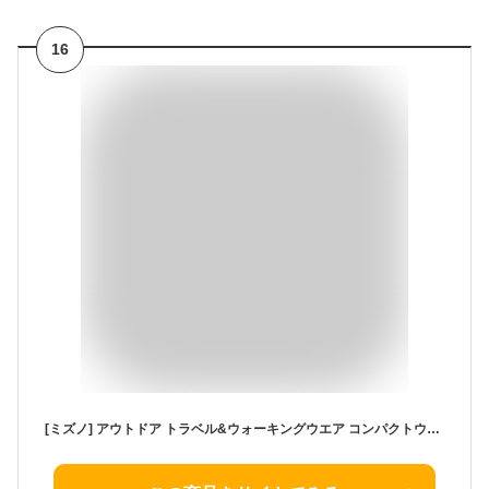
16
[ミズノ] アウトドア トラベル&ウォーキングウエア コンパクトウォーターリパレント ジャケット 撥水 防風 go to by B2ME1251 レディース アイリスネイビー M