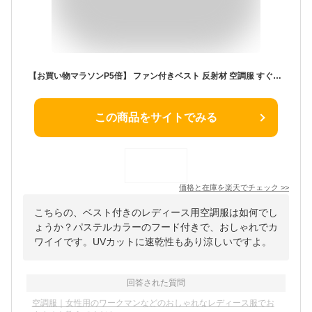
【お買い物マラソンP5倍】 ファン付きベスト 反射材 空調服 すぐ使える フルセット 20000mAhバッテリー 大容量 10000mAh UVカット 速乾 涼しい 快適 作業服 アウトドア ゴルフ用 メンズ レディース 帽子付き S〜4XL対応
この商品をサイトでみる
価格と在庫を
楽天
でチェック
>>
こちらの、ベスト付きのレディース用空調服は如何でし
ょうか？パステルカラーのフード付きで、おしゃれでカ
ワイイです。UVカットに速乾性もあり涼しいですよ。
回答された質問
空調服｜女性用のワークマンなどのおしゃれなレディース服でお