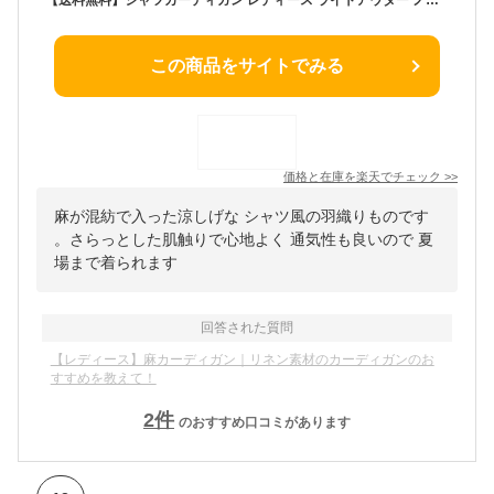
この商品をサイトでみる
価格と在庫を
楽天
でチェック
>>
麻が混紡で入った涼しげな シャツ風の羽織りものです
。さらっとした肌触りで心地よく 通気性も良いので 夏
場まで着られます
回答された質問
【レディース】麻カーディガン｜リネン素材のカーディガンのお
すすめを教えて！
2
件
のおすすめ口コミがあります