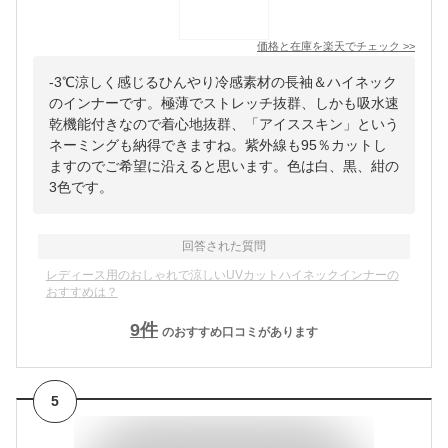
価格と在庫を
楽天
でチェック
>>
-3℃涼しく感じるひんやり冷感素材の長袖＆ハイネック
のインナーです。極薄でストレッチ抜群、しかも吸水速
乾機能付きなので着心地抜群、「アイススキン」という
ネーミングも納得できますね。紫外線も95％カットし
ますのでご希望に沿えると思います。色は白、黒、紺の
3色です。
回答された質問
レディース用のおしゃれで涼しいUVカットハイネックインナーの
おすすめは？
9
件
のおすすめ口コミがあります
5