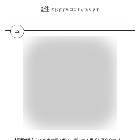
2
件
のおすすめ口コミがあります
12
【送料無料】シャツカーディガン レディース ライトアウター ノーカラー 綿麻風 無地 長袖 前開き 通気性 ポケット付き トップス カジュアル 柔らかい 涼しい ゆったり ルーズ シンプル 春夏秋 冷房対策 通学 通勤 お出かけ 羽織り ジャケット