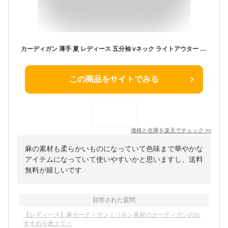
カーディガン 薄手 夏 レディース 五分袖 vネック ライトアウター 綿麻風 羽織り ショート丈 カーデ 無地 トップス シンプル カジュアル ナチュラル風 ゆったり 紫外線対策 日焼け対策 冷房対策 春 秋 キャメル 白 イエロー 40代 50代 60代 送料無料
この商品をサイトでみる
価格と在庫を
楽天
でチェック
>>
麻の素材も柔らかいものになっていて色味まで華やかな
アイテムになっていて使いやすいかと思いますし、送料
無料が嬉しいです
回答された質問
【レディース】麻カーディガン｜リネン素材のカーディガンのお
すすめを教えて！