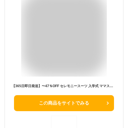
【365日即日発送】〜47％OFF セレモニースーツ 入学式 ママスーツ 卒業式 母親 パンツ セットアップ 入園式 卒園式 お宮参り 七五三 レディース フォーマル 黒 ネイビー カジュアル おしゃれ コーデ かっこいい 試着チケット対象
この商品をサイトでみる