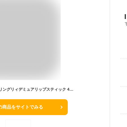
THREE(スリー) デアリングリィデミュアリップスティック 4g (06 FREEDOM REIGNS)
の商品をサイトでみる