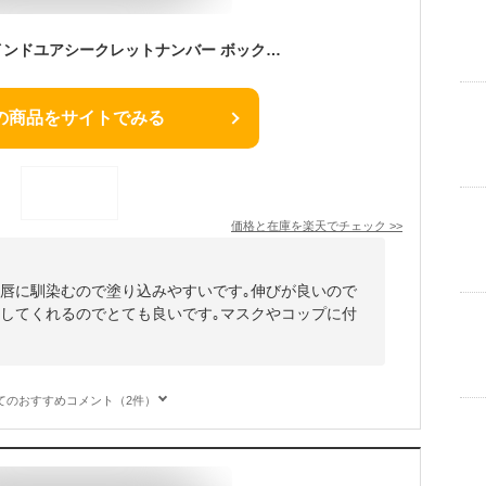
THREE スリー ファインドユアシークレットナンバー ボックス #X02 (限定) セット・キット
の商品をサイトでみる
価格と在庫を
楽天
でチェック
>>
｡唇に馴染むので塗り込みやすいです｡伸びが良いので
出してくれるのでとても良いです｡マスクやコップに付
てのおすすめコメント（2件）