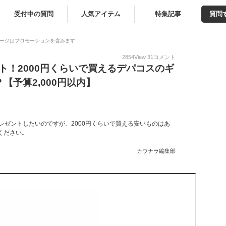
受付中の質問
人気アイテム
特集記事
質問
ージはプロモーションを含みます
2854
View
31
コメント
ント！2000円くらいで買えるデパコスのギ
【予算2,000円以内】
レゼントしたいのですが、2000円くらいで買える安いものはあ
ください。
カウナラ編集部