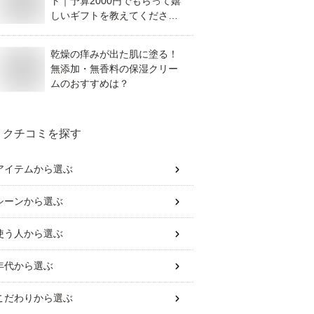
ト｜予算2000円でもらって嬉
しいギフトを教えてくださ
い。
乾燥の痒みが出た肌に塗る！
無添加・無香料の保湿クリー
ムのおすすめは？
クチコミを探す
アイテム
から選ぶ
シーン
から選ぶ
使う人
から選ぶ
年代
から選ぶ
こだわり
から選ぶ