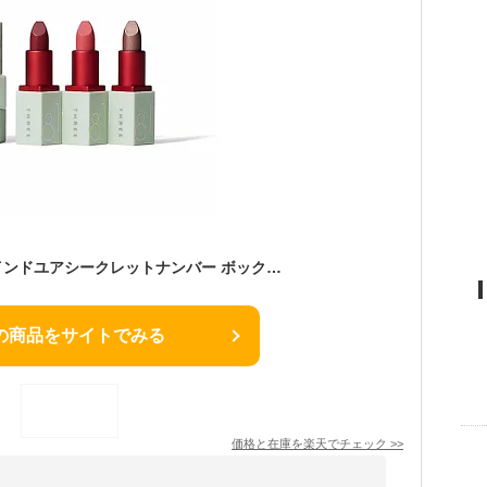
THREE スリー ファインドユアシークレットナンバー ボックス #X03 (限定) セット・キット
の商品をサイトでみる
価格と在庫を
楽天
でチェック
>>