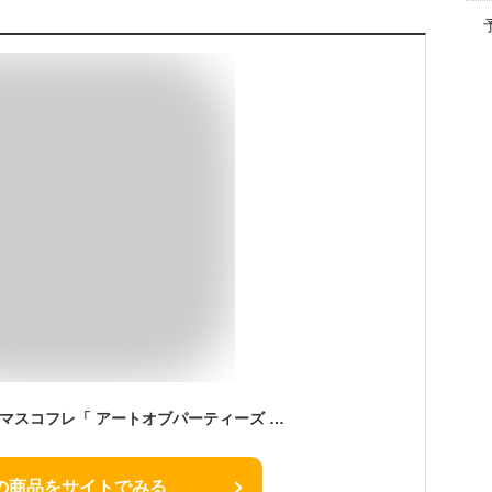
THREEスリー クリスマスコフレ「 アートオブパーティーズ メイクアップ 」X01 LIFE OF THE PARTY クリスマスコフレ2018 メイクパレット [並行輸入品]
の商品をサイトでみる