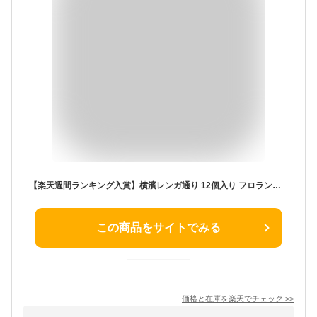
【楽天週間ランキング入賞】横濱レンガ通り 12個入り フロランタン ウィッシュボン【横浜 お土産】｜お菓子 横浜 土産 アーモンドクッキー 洋菓子 神奈川 お土産 おみやげ 手土産 お菓子 帰省土産 お取り寄せ 贈り物 ギフト お取り寄せグルメ
この商品をサイトでみる
価格と在庫を
楽天
でチェック
>>