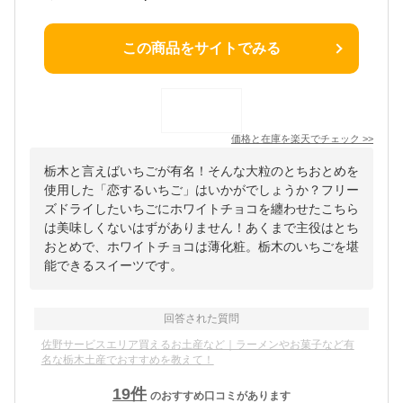
この商品をサイトでみる
価格と在庫を
楽天
でチェック
>>
栃木と言えばいちごが有名！そんな大粒のとちおとめを
使用した「恋するいちご」はいかがでしょうか？フリー
ズドライしたいちごにホワイトチョコを纏わせたこちら
は美味しくないはずがありません！あくまで主役はとち
おとめで、ホワイトチョコは薄化粧。栃木のいちごを堪
能できるスイーツです。
回答された質問
佐野サービスエリア買えるお土産など｜ラーメンやお菓子など有
名な栃木土産でおすすめを教えて！
19
件
のおすすめ口コミがあります