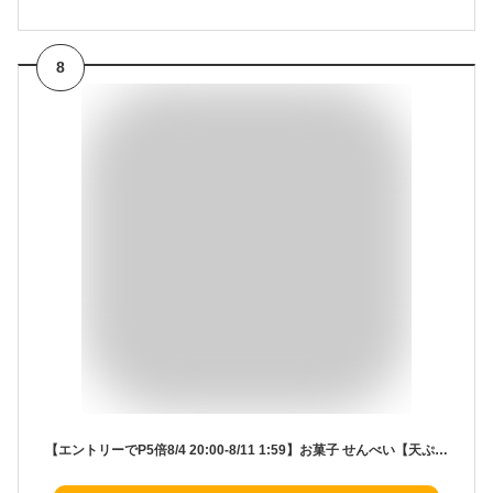
8
【エントリーでP5倍8/4 20:00-8/11 1:59】お菓子 せんべい【天ぷらせんべい12枚入】 築地ちとせ 和菓子 焼き菓子 煎餅 ギフト 個包装 内祝い お祝い お祝い返し 出産祝い 結婚祝い お礼 職場 退職 菓子折り ご挨拶 香典返し 快気祝い 人気 東京土産 夏ギフト 暑中見舞い