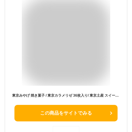
東京みやげ 焼き菓子 / 東京カラメリゼ 36枚入り/ 東京土産 スイーツ ギフト 詰め合わせ 個包装 洋菓子 手土産 内祝 お返し プレゼント 御祝 御礼 結婚 出産 職場 会社 退職 日持ち あす楽 送料無料
この商品をサイトでみる