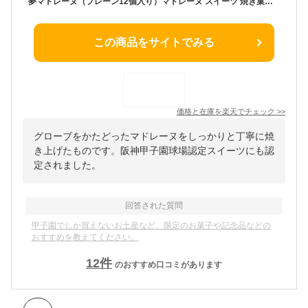
夢マドレーヌ（プレーン12個入り）マドレーヌ スイーツ 焼き菓子 お菓子 焼菓子 ギフト 土産 みやげ お返し プレゼント グッズ お祝い 阪神 甲子園 高校野球 OB会 同窓会 西宮 神戸 ベルン【39ショップ】
この商品をサイトでみる
価格と在庫を
楽天
でチェック
>>
グローブをかたどったマドレーヌをしっかりと丁寧に焼
き上げたものです。阪神甲子園球場認定スイーツにも認
定されました。
回答された質問
甲子園でしか買えないお土産など、限定のお菓子や記念品などの
おすすめを教えてください。
12
件
のおすすめ口コミがあります