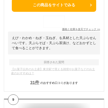
この商品をサイトでみる
価格と在庫を
楽天
でチェック
>>
えび・わかめ・ねぎ・玉ねぎ、を具材とした天ぷらせん
べいです。天ぷらそば・天ぷら茶漬け、などおかずとし
て食べることができます。
回答された質問
【お菓子以外のお土産】東京駅で買える雑貨やお菓子などのお土
産のおすすめは？
31
件
のおすすめ口コミがあります
9