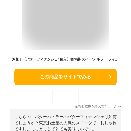
お菓子【バターフィナンシェ4個入】個包装 スイーツ ギフト フィナンシェ 焼き菓子 洋菓子 内祝い お祝い 出産祝い お礼 可愛い 職場 退職 菓子折り ご挨拶 東京 お土産 プレゼント バターバトラー お中元 夏ギフト 暑中見舞い
この商品をサイトでみる
価格と在庫を
楽天
でチェック
>>
こちらの、バターバトラーのバターフィナンシェは如何
でしょうか？東京お土産の人気のスイーツで、おしゃれ
ですし、しっとりしてとても美味しいです。