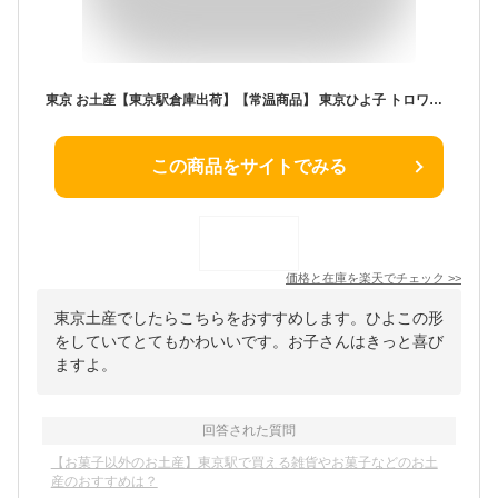
東京 お土産【東京駅倉庫出荷】【常温商品】 東京ひよ子 トロワアンプレス ショコラひよ子 6個入 おみやげ 東京土産 東京みやげ お菓子 HANAGATAYA限定 和洋菓子 洋菓子 スイーツ お中元 お歳暮 内祝い お取り寄せ プレゼント のし不可 御歳暮
この商品をサイトでみる
価格と在庫を
楽天
でチェック
>>
東京土産でしたらこちらをおすすめします。ひよこの形
をしていてとてもかわいいです。お子さんはきっと喜び
ますよ。
回答された質問
【お菓子以外のお土産】東京駅で買える雑貨やお菓子などのお土
産のおすすめは？