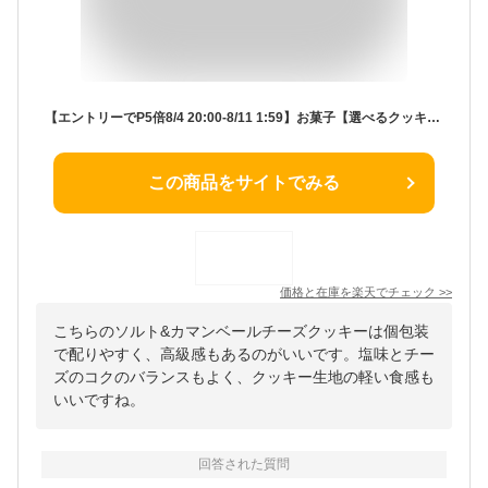
【エントリーでP5倍8/4 20:00-8/11 1:59】お菓子【選べるクッキー9枚】東京ミルクチーズ工場 個包装 可愛い おしゃれ クッキー チーズ 焼き菓子 洋菓子 プレゼント ギフト 内祝い お返し お祝い お礼 職場 退職 ご挨拶 菓子折り 東京 お土産 手土産 人気 お中元 御中元
この商品をサイトでみる
価格と在庫を
楽天
でチェック
>>
こちらのソルト&カマンベールチーズクッキーは個包装
で配りやすく、高級感もあるのがいいです。塩味とチー
ズのコクのバランスもよく、クッキー生地の軽い食感も
いいですね。
回答された質問