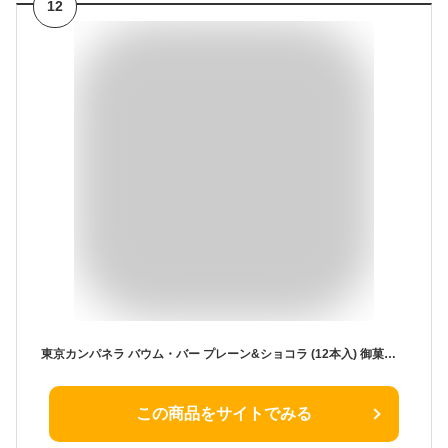
12
東京カンパネラ バウム・バー プレーン&ショコラ (12本入) 御菓子 ギフト 東京 バームクーヘン 退職 御菓子 東京土産 菓子折り クッキー ギフト 御菓子 洋菓子 焼き菓子 手土産 御菓子 人気 お土産 プレゼント ギフト 贈り物 バウム クリスマス
この商品をサイトでみる