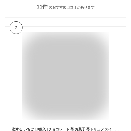
11
件
のおすすめ口コミがあります
7
恋する いちご 10個入 | チョコレート 苺 お菓子 苺トリュフ スイーツ イチゴ チョコ 配る 個包装 子供 お中元 御中元 夏ギフト 2026 父の日 義理チョコ プレゼント ギフト 結婚 退職 イベント 景品 会社 職場 大量 法人 食べ物 お返し お土産 お取り寄せ あす楽