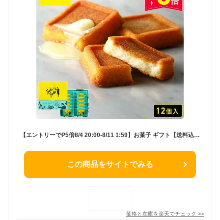
【エントリーでP5倍8/4 20:00-8/11 1:59】お菓子 ギフト【送料込み バターフィナンシェ12個入】 個包装 スイーツ フィナンシェ 焼き菓子 洋菓子 内祝 お祝 出産祝 お礼 おしゃれ 退職 菓子折り ご挨拶 ギフト バターバトラー お供え お中元 御中元 夏ギフト 暑中見舞い
この商品をサイトでみる
価格と在庫を
楽天
でチェック
>>