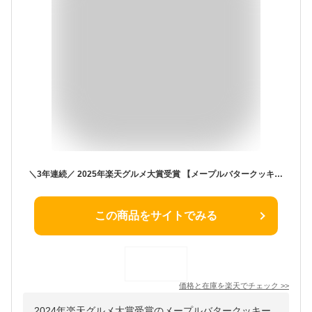
＼3年連続／ 2025年楽天グルメ大賞受賞 【メープルバタークッキー】選べる入数 ザ・メープルマニア お菓子 ギフト 詰め合わせ 個包装 クッキー ラングドシャ 焼き菓子 洋菓子 プレゼント 内祝 お返し お祝 退職 お中元 御中元 夏ギフト 暑中見舞い
この商品をサイトでみる
価格と在庫を
楽天
でチェック
>>
2024年楽天グルメ大賞受賞のメープルバタークッキー